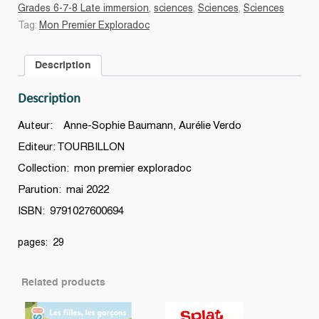
plastique
Grades 6-7-8 Late immersion
,
sciences
,
Sciences
,
Sciences
de
Tag:
Mon Premier Exploradoc
mon
ballon
Description
?
:
Description
et
que
Auteur: Anne-Sophie Baumann, Aurélie Verdo
devient
Editeur: TOURBILLON
le
Collection: mon premier exploradoc
plastique
quand
Parution: mai 2022
il
ISBN: 9791027600694
est
jeté
pages: 29
?
quantity
Related products