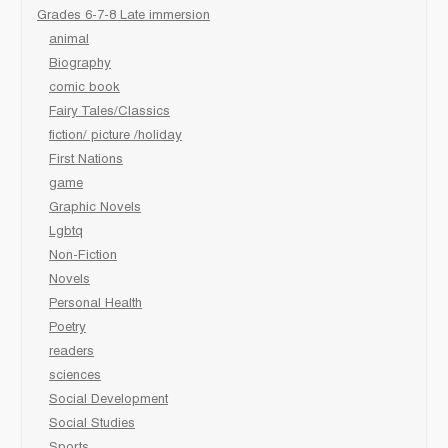
Grades 6-7-8 Late immersion
animal
Biography
comic book
Fairy Tales/Classics
fiction/ picture /holiday
First Nations
game
Graphic Novels
Lgbtq
Non-Fiction
Novels
Personal Health
Poetry
readers
sciences
Social Development
Social Studies