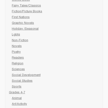
Comic Book
Fairy Tales/Classics
Fiction/Picture Books
First Nations
Graphic Novels
Holiday /Seasonal
Lgbtq
Non-Fiction
Novels
Poetry
Readers
Religion
Sciences
Social Development
Social Studies
Sports
Grades 4-7
Animal
Art/Activity