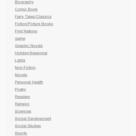
Biography
Comic Book
Fairy Tales/Classics
Fiction/Picture Books
First Nations
game
Graphic Novels
Holiday/Seasonal
Lgbtq
Non-Fiction
Novels
Personal Health
Poetry
Readers
Religion
Sciences
Social Development
Social Studies
Sports