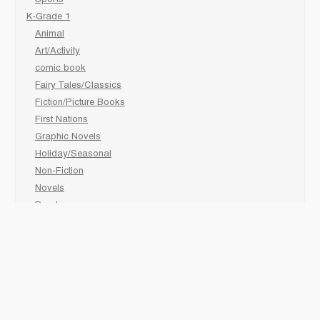
Sports
K-Grade 1
Animal
Art/Activity
comic book
Fairy Tales/Classics
Fiction/Picture Books
First Nations
Graphic Novels
Holiday/Seasonal
Non-Fiction
Novels
Readers
Sciences
Social Development
Social Studies
Sports