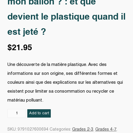
mon ballon ? : et que
devient le plastique quand il
est jeté ?
$
21.95
Une découverte de la matière plastique. Avec des
informations sur son origine, ses différentes formes et
couleurs ainsi que des explications sur les alternatives qui
existent pour limiter sa consommation ou recycler ce
matériau polluant.
D'où
Add to cart
vient
le
SKU:
9791027600694
Categories:
Grades 2-3
,
Grades 4-7
,