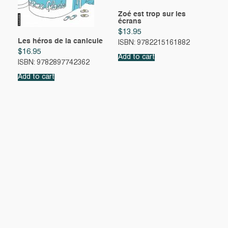
Zoé est trop sur les
écrans
$
13.95
Les héros de la canicule
ISBN: 9782215161882
$
16.95
Add to cart
ISBN: 9782897742362
Add to cart