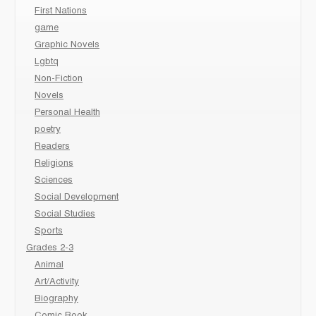
First Nations
game
Graphic Novels
Lgbtq
Non-Fiction
Novels
Personal Health
poetry
Readers
Religions
Sciences
Social Development
Social Studies
Sports
Grades 2-3
Animal
Art/Activity
Biography