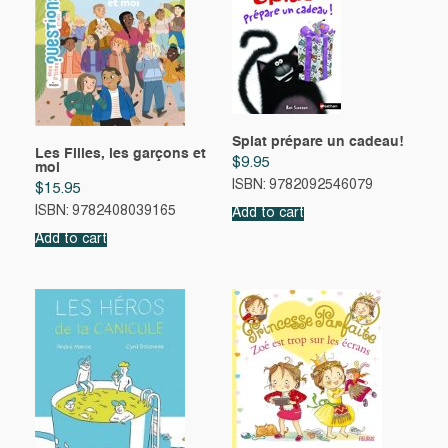
Splat prépare un cadeau!
Les Filles, les garçons et
$
9.95
moi
ISBN: 9782092546079
$
15.95
ISBN: 9782408039165
Add to cart
Add to cart