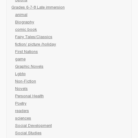
Sports
Grades 6-7-8 Late immersion
animal
Biography
comic book
Fairy Tales/Classics
fiction/ picture /holiday
First Nations
game
Graphic Novels
Lgbtq
Non-Fiction
Novels
Personal Health
Poetry
readers
sciences
Social Development
Social Studies