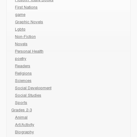
Fiction/Picture Books
First Nations
game
Graphic Novels
Lgbtq
Non-Fiction
Novels
Personal Health
poetry
Readers
Religions
Sciences
Social Development
Social Studies
Sports
Grades 2-3
Animal
Art/Activity
Biography