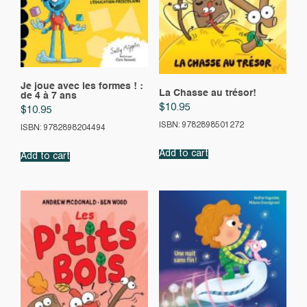
Je joue avec les formes ! :
La Chasse au trésor!
de 4 à 7 ans
$
10.95
$
10.95
ISBN: 9782898501272
ISBN: 9782898204494
Add to cart
Add to cart