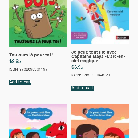
Je peux tout lire avec
Toujours là pour toi !
Capitaine Maya -L’arc-en-
ciel magique
$
9.95
$
6.95
ISBN: 9782898501197
ISBN: 9782095044220
Add to cart
Add to cart