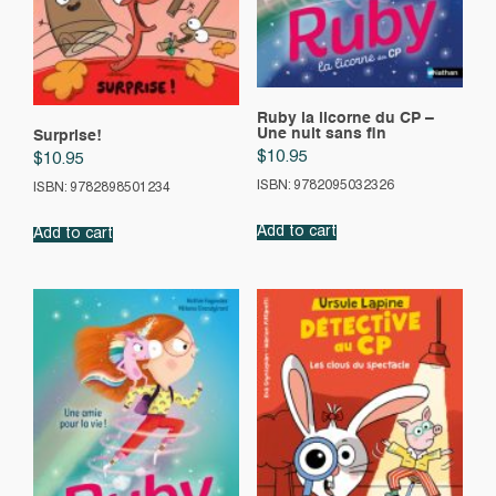
Ruby la licorne du CP –
Une nuit sans fin
Surprise!
$
10.95
$
10.95
ISBN: 9782095032326
ISBN: 9782898501234
Add to cart
Add to cart