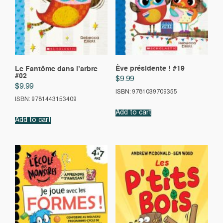
Ève présidente ! #19
Le Fantôme dans l’arbre
#02
$
9.99
$
9.99
ISBN: 9781039709355
ISBN: 9781443153409
Add to cart
Add to cart