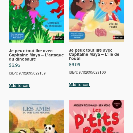
Je peux tout lire avec
Je peux tout lire avec
Capitaine Maya – L’île de
Capitaine Maya – L’attaque
l’oubli
du dinosaure
$
6.95
$
6.95
ISBN: 9782095029166
ISBN: 9782095029159
Add to cart
Add to cart