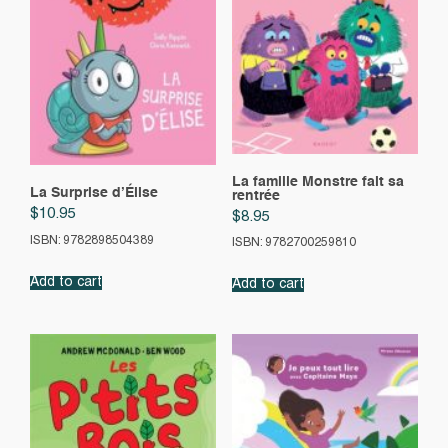
La famille Monstre fait sa
La Surprise d’Élise
rentrée
$
10.95
$
8.95
ISBN: 9782898504389
ISBN: 9782700259810
Add to cart
Add to cart