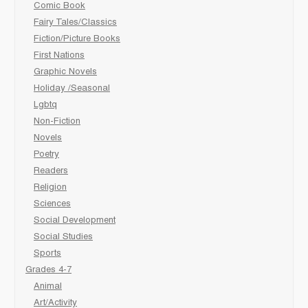
Comic Book
Fairy Tales/Classics
Fiction/Picture Books
First Nations
Graphic Novels
Holiday /Seasonal
Lgbtq
Non-Fiction
Novels
Poetry
Readers
Religion
Sciences
Social Development
Social Studies
Sports
Grades 4-7
Animal
Art/Activity