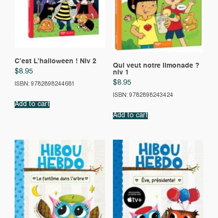
C’est L’halloween ! Niv 2
Qui veut notre limonade ?
$
8.95
niv 1
$
8.95
ISBN: 9782898244681
ISBN: 9782898243424
Add to cart
Add to cart