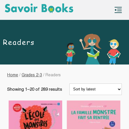
S
co
Readers
Home
/
Grades 2-3
/ Readers
Sorted
Showing 1–20 of 289 results
by
latest