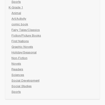
Sports
K-Grade 1
Animal
Art/Activity
comic book
Fairy Tales/Classics
Fiction/Picture Books
First Nations
Graphic Novels
Holiday/Seasonal
Non-Fiction
Novels
Readers
Sciences
Social Development
Social Studies
Sports