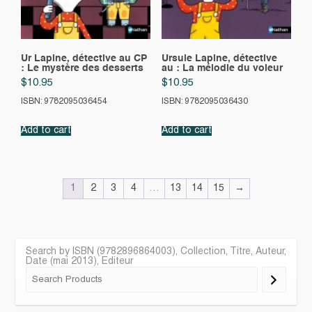
Ur Lapine, détective au CP
Ursule Lapine, détective
: Le mystère des desserts
au : La mélodie du voleur
$
10.95
$
10.95
ISBN: 9782095036454
ISBN: 9782095036430
Add to cart
Add to cart
1
2
3
4
…
13
14
15
→
Search by ISBN (9782896864003), Collection, Titre, Auteur,
Date (mai 2013), Editeur