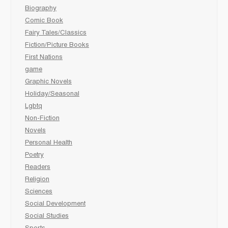
Biography
Comic Book
Fairy Tales/Classics
Fiction/Picture Books
First Nations
game
Graphic Novels
Holiday/Seasonal
Lgbtq
Non-Fiction
Novels
Personal Health
Poetry
Readers
Religion
Sciences
Social Development
Social Studies