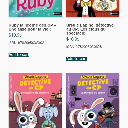
Ruby la licorne des CP –
Ursule Lapine, détective
Une amie pour la vie !
au CP: Les clous du
spectacle
$
10.95
$
10.95
ISBN: 9782095032302
ISBN: 9782095030698
Add to cart
Add to cart