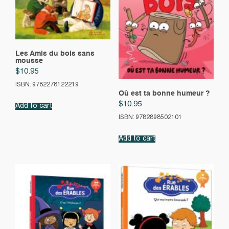
Les Amis du bois sans
mousse
$
10.95
ISBN: 9782278122219
Où est ta bonne humeur ?
$
10.95
Add to cart
ISBN: 9782898502101
Add to cart