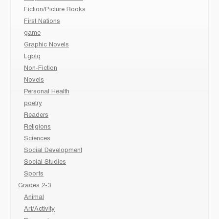
Fiction/Picture Books
First Nations
game
Graphic Novels
Lgbtq
Non-Fiction
Novels
Personal Health
poetry
Readers
Religions
Sciences
Social Development
Social Studies
Sports
Grades 2-3
Animal
Art/Activity