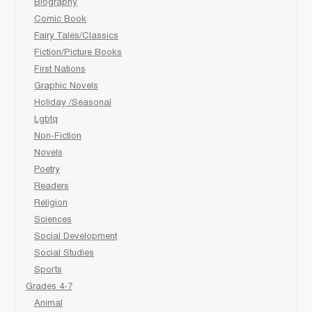
Biography
Comic Book
Fairy Tales/Classics
Fiction/Picture Books
First Nations
Graphic Novels
Holiday /Seasonal
Lgbtq
Non-Fiction
Novels
Poetry
Readers
Religion
Sciences
Social Development
Social Studies
Sports
Grades 4-7
Animal