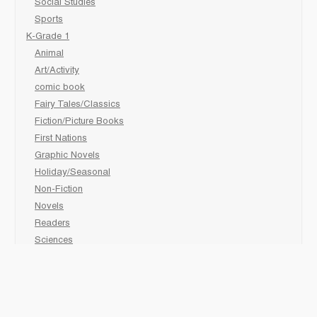
Social Studies
Sports
K-Grade 1
Animal
Art/Activity
comic book
Fairy Tales/Classics
Fiction/Picture Books
First Nations
Graphic Novels
Holiday/Seasonal
Non-Fiction
Novels
Readers
Sciences
Social Development
Social Studies
Sports