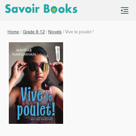
S
co
Home
/
Grade 8-12
/
Novels
/ Vive le poulet !