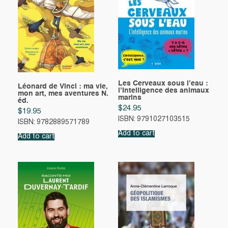
Les Cerveaux sous l’eau :
Léonard de Vinci : ma vie,
l’Intelligence des animaux
mon art, mes aventures N.
marins
éd.
$
24.95
$
19.95
ISBN: 9791027103515
ISBN: 9782889571789
Add to cart
Add to cart