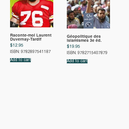
Raconte-moi Laurent
Géopolitique des
Duvernay-Tardif
islamismes 3e éd.
$
12.95
$
19.95
ISBN: 9782897541187
ISBN: 9782715407879
Add to cart
Add to cart