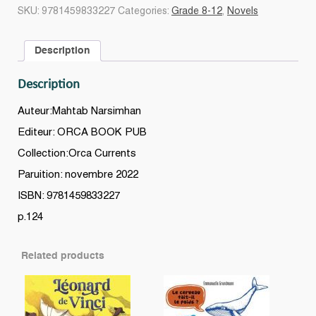
poulet
SKU:
9781459833227
Categories:
Grade 8-12
,
Novels
!
quantity
Description
Description
Auteur:Mahtab Narsimhan
Editeur: ORCA BOOK PUB
Collection:Orca Currents
Paruition: novembre 2022
ISBN: 9781459833227
p.124
Related products