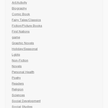
Art/Activity
Biography
Comic Book
Fairy Tales/Classics
Fiction/Picture Books
First Nations
game
Graphic Novels
Holiday/Seasonal
Lgbtq
Non-Fiction
Novels
Personal Health
Poetry
Readers
Religion
Sciences
Social Development
Social Studies