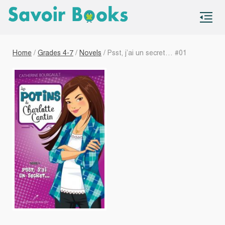
S
co
Home
/
Grades 4-7
/
Novels
/ Psst, j’ai un secret… #01