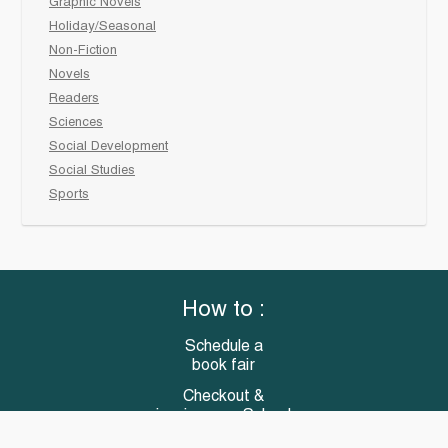
Graphic Novels
Holiday/Seasonal
Non-Fiction
Novels
Readers
Sciences
Social Development
Social Studies
Sports
How to :
Schedule a
book fair
Checkout &
invoice your School
Reach Us