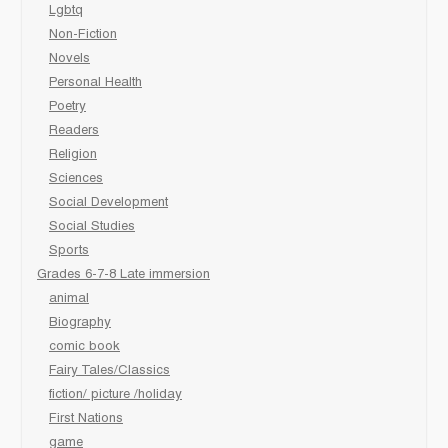
Lgbtq
Non-Fiction
Novels
Personal Health
Poetry
Readers
Religion
Sciences
Social Development
Social Studies
Sports
Grades 6-7-8 Late immersion
animal
Biography
comic book
Fairy Tales/Classics
fiction/ picture /holiday
First Nations
game