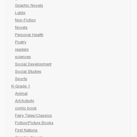
Graphic Novels
Lgbtq
Non-Fiction
Novels
Personal Health
Poetry
readers
sciences
Social Development
Social Studies
Sports
K-Grade 1
Animal
Art/Activity
comic book
Fairy Tales/Classics
Fiction/Picture Books
First Nations