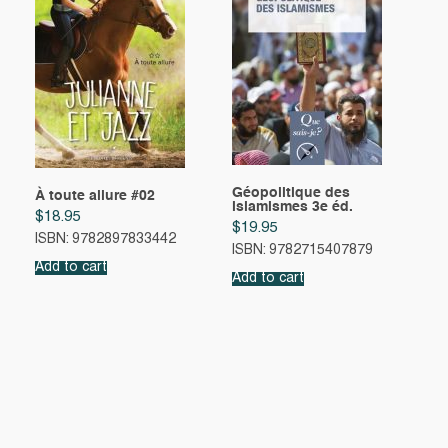
Géopolitique des
À toute allure #02
islamismes 3e éd.
$
18.95
$
19.95
ISBN: 9782897833442
ISBN: 9782715407879
Add to cart
Add to cart