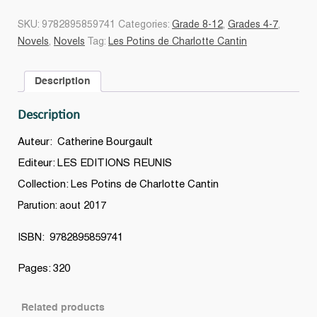
j'ai
un
SKU:
9782895859741
Categories:
Grade 8-12
,
Grades 4-7
,
secret...
Novels
,
Novels
Tag:
Les Potins de Charlotte Cantin
#01
quantity
Description
Description
Auteur: Catherine Bourgault
Editeur: LES EDITIONS REUNIS
Collection: Les Potins de Charlotte Cantin
Parution: aout 2017
ISBN: 9782895859741
Pages: 320
Related products