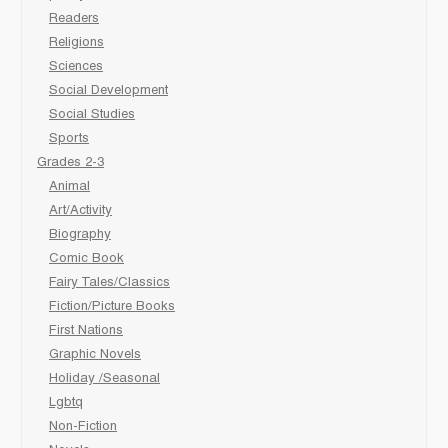
Readers
Religions
Sciences
Social Development
Social Studies
Sports
Grades 2-3
Animal
Art/Activity
Biography
Comic Book
Fairy Tales/Classics
Fiction/Picture Books
First Nations
Graphic Novels
Holiday /Seasonal
Lgbtq
Non-Fiction