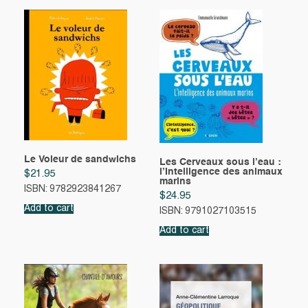
Le Voleur de sandwichs
Les Cerveaux sous l’eau :
l’Intelligence des animaux
$
21.95
marins
ISBN: 9782923841267
$
24.95
Add to cart
ISBN: 9791027103515
Add to cart