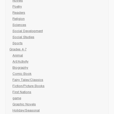
Novels
Poetry
Readers
Religion
Sciences
Social Development
Social Studies
Sports
Grades 4-7
Animal
Art/Activity
Biography
Comic Book
Fairy Tales/Classics
Fiction/Picture Books
First Nations
game
Graphic Novels
Holiday/Seasonal