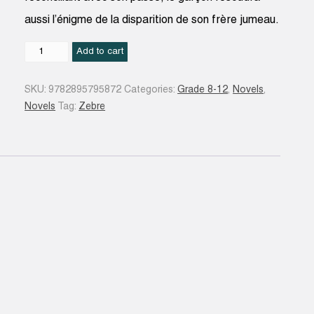
aussi l’énigme de la disparition de son frère jumeau.
Recherché
Add to cart
quantity
SKU:
9782895795872
Categories:
Grade 8-12
,
Novels
,
Novels
Tag:
Zebre