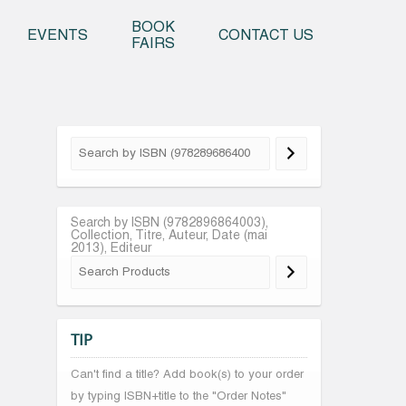
o content
BOOK
EVENTS
CONTACT US
FAIRS
Search by ISBN (9782896864003),
Collection, Titre, Auteur, Date (mai
2013), Editeur
TIP
Can't find a title? Add book(s) to your order
by typing ISBN+title to the "Order Notes"