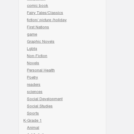
comic book
Fairy Tales/Classics
fiction/ picture /holiday
First Nations
game
Graphic Novels
Lgbtq
Non-Fiction
Novels
Personal Health
Poetry
readers
sciences
Social Development
Social Studies
Sports
K-Grade 1
Animal