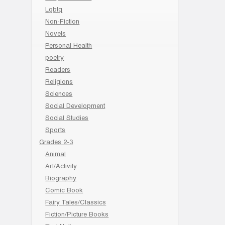
Lgbtq
Non-Fiction
Novels
Personal Health
poetry
Readers
Religions
Sciences
Social Development
Social Studies
Sports
Grades 2-3
Animal
Art/Activity
Biography
Comic Book
Fairy Tales/Classics
Fiction/Picture Books