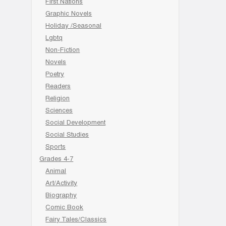
First Nations
Graphic Novels
Holiday /Seasonal
Lgbtq
Non-Fiction
Novels
Poetry
Readers
Religion
Sciences
Social Development
Social Studies
Sports
Grades 4-7
Animal
Art/Activity
Biography
Comic Book
Fairy Tales/Classics