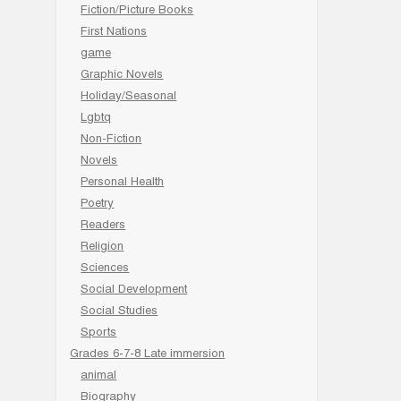
Fiction/Picture Books
First Nations
game
Graphic Novels
Holiday/Seasonal
Lgbtq
Non-Fiction
Novels
Personal Health
Poetry
Readers
Religion
Sciences
Social Development
Social Studies
Sports
Grades 6-7-8 Late immersion
animal
Biography