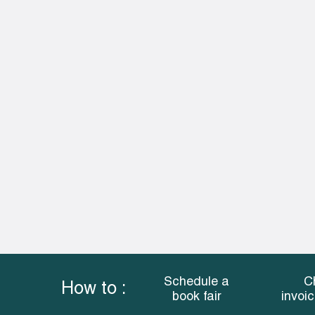
Schedule a
C
How to :
book fair
invoi