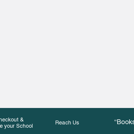
heckout &
“Books
Reach Us
ce your School