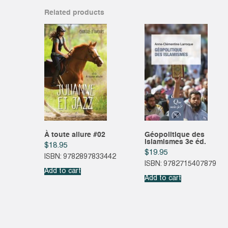
Related products
À toute allure #02
Géopolitique des
islamismes 3e éd.
$
18.95
$
19.95
ISBN: 9782897833442
ISBN: 9782715407879
Add to cart
Add to cart