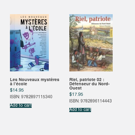
Les Nouveaux mystères
Riel, patriote 02 :
à l’école
Défenseur du Nord-
Ouest
$
14.95
$
17.95
ISBN: 9782897115340
ISBN: 9782896114443
Add to cart
Add to cart