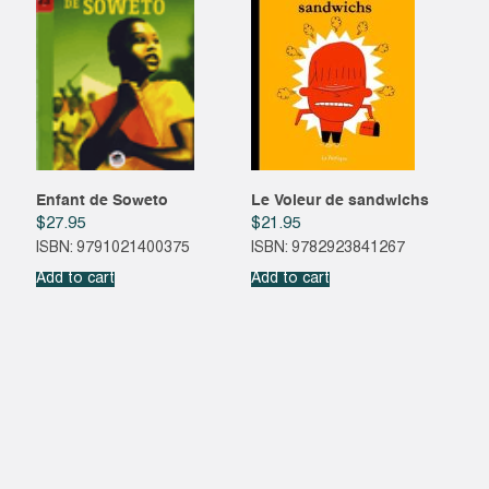
Enfant de Soweto
Le Voleur de sandwichs
$
27.95
$
21.95
ISBN: 9791021400375
ISBN: 9782923841267
Add to cart
Add to cart