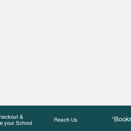
heckout &
“Books
Reach Us
ce your School