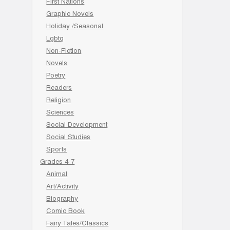
First Nations
Graphic Novels
Holiday /Seasonal
Lgbtq
Non-Fiction
Novels
Poetry
Readers
Religion
Sciences
Social Development
Social Studies
Sports
Grades 4-7
Animal
Art/Activity
Biography
Comic Book
Fairy Tales/Classics