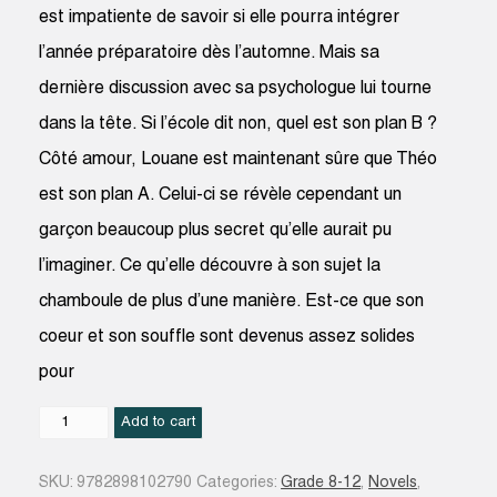
est impatiente de savoir si elle pourra intégrer
l’année préparatoire dès l’automne. Mais sa
dernière discussion avec sa psychologue lui tourne
dans la tête. Si l’école dit non, quel est son plan B ?
Côté amour, Louane est maintenant sûre que Théo
est son plan A. Celui-ci se révèle cependant un
garçon beaucoup plus secret qu’elle aurait pu
l’imaginer. Ce qu’elle découvre à son sujet la
chamboule de plus d’une manière. Est-ce que son
coeur et son souffle sont devenus assez solides
pour
Ma
Add to cart
vie
de
SKU:
9782898102790
Categories:
Grade 8-12
,
Novels
,