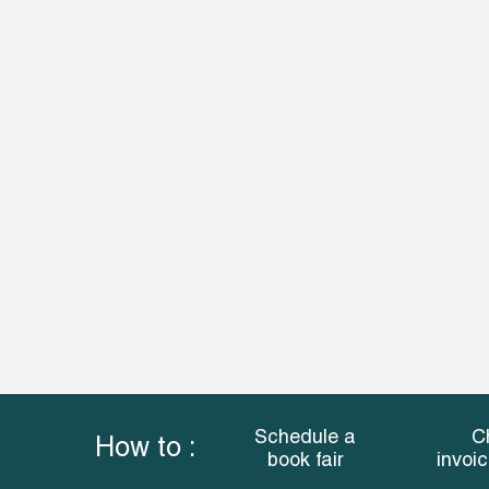
Schedule a
C
How to :
book fair
invoi