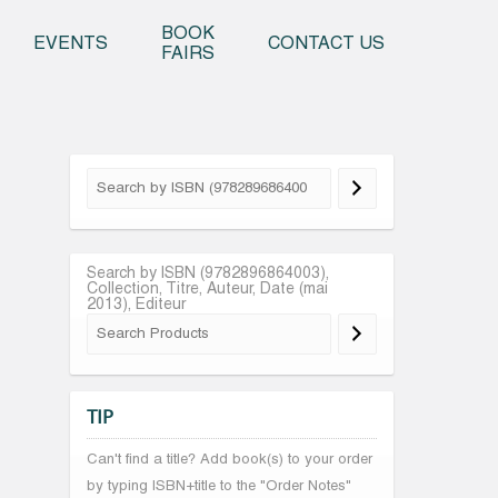
o content
BOOK
EVENTS
CONTACT US
FAIRS
Search by ISBN (9782896864003),
Collection, Titre, Auteur, Date (mai
2013), Editeur
TIP
Can't find a title? Add book(s) to your order
by typing ISBN+title to the "Order Notes"