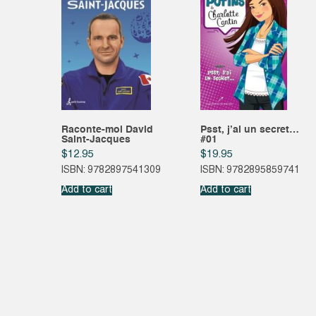
Raconte-moi David
Psst, j’ai un secret…
Saint-Jacques
#01
$
12.95
$
19.95
ISBN: 9782897541309
ISBN: 9782895859741
Add to cart
Add to cart