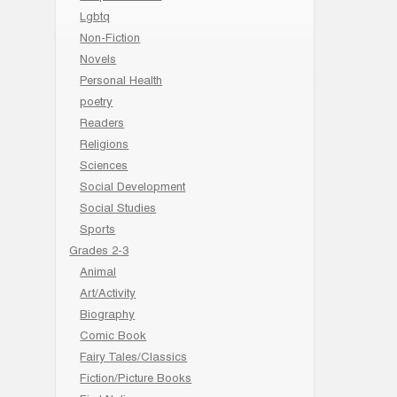
Lgbtq
Non-Fiction
Novels
Personal Health
poetry
Readers
Religions
Sciences
Social Development
Social Studies
Sports
Grades 2-3
Animal
Art/Activity
Biography
Comic Book
Fairy Tales/Classics
Fiction/Picture Books