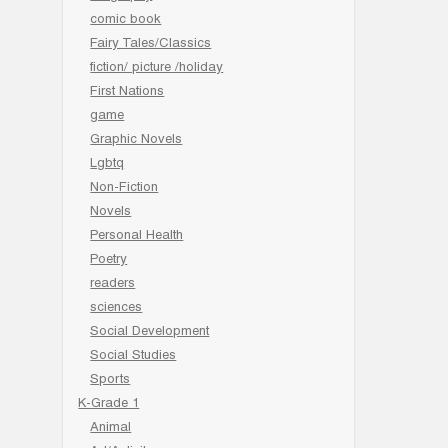
comic book
Fairy Tales/Classics
fiction/ picture /holiday
First Nations
game
Graphic Novels
Lgbtq
Non-Fiction
Novels
Personal Health
Poetry
readers
sciences
Social Development
Social Studies
Sports
K-Grade 1
Animal