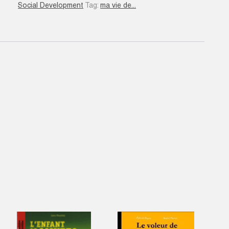
limonade
Social Development
Tag:
ma vie de...
épicée
#04
quantity