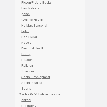
Fiction/Picture Books
First Nations
game
Graphic Novels
Holiday/Seasonal
Lgbtq
Non-Fiction
Novels
Personal Health
Poetry
Readers
Religion
Sciences
Social Development
Social Studies
Sports
Grades 6-7-8 Late immersion
animal
Biography