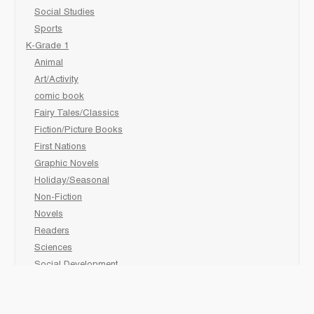
Social Studies
Sports
K-Grade 1
Animal
Art/Activity
comic book
Fairy Tales/Classics
Fiction/Picture Books
First Nations
Graphic Novels
Holiday/Seasonal
Non-Fiction
Novels
Readers
Sciences
Social Development
Social Studies
Sports