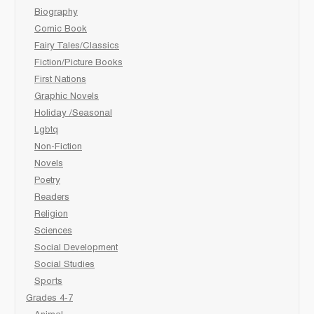
Biography
Comic Book
Fairy Tales/Classics
Fiction/Picture Books
First Nations
Graphic Novels
Holiday /Seasonal
Lgbtq
Non-Fiction
Novels
Poetry
Readers
Religion
Sciences
Social Development
Social Studies
Sports
Grades 4-7