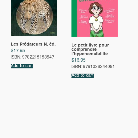
Les Prédateurs N. éd.
Le petit livre pour
comprendre
$
17.95
l’hypersensibilité
ISBN: 9782215158547
$
16.95
Add to cart
ISBN: 9791036344091
Add to cart