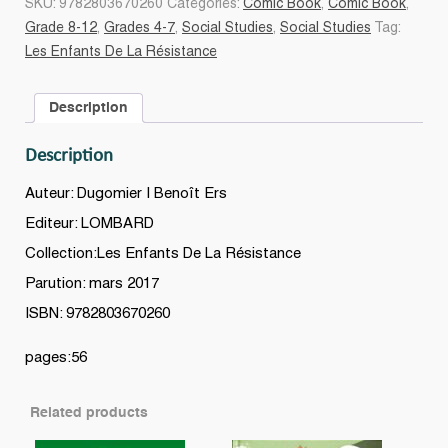
SKU:
9782803670260
Categories:
Comic Book
,
Comic Book
,
La
Grade 8-12
,
Grades 4-7
,
Social Studies
,
Social Studies
Tag:
Résistance
Les Enfants De La Résistance
3
quantity
Description
Description
Auteur: Dugomier | Benoît Ers
Editeur: LOMBARD
Collection:Les Enfants De La Résistance
Parution: mars 2017
ISBN: 9782803670260
pages:56
Related products