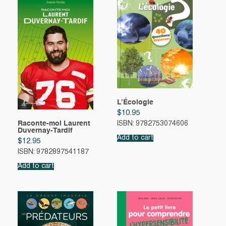
L’Écologie
$
10.95
Raconte-moi Laurent
ISBN: 9782753074606
Duvernay-Tardif
Add to cart
$
12.95
ISBN: 9782897541187
Add to cart