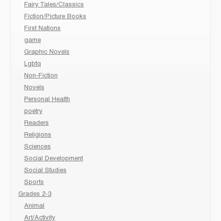
Fairy Tales/Classics
Fiction/Picture Books
First Nations
game
Graphic Novels
Lgbtq
Non-Fiction
Novels
Personal Health
poetry
Readers
Religions
Sciences
Social Development
Social Studies
Sports
Grades 2-3
Animal
Art/Activity