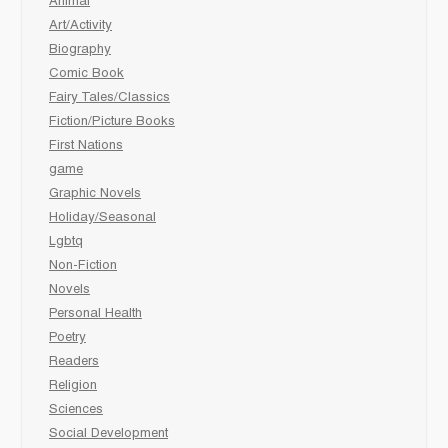
Animal
Art/Activity
Biography
Comic Book
Fairy Tales/Classics
Fiction/Picture Books
First Nations
game
Graphic Novels
Holiday/Seasonal
Lgbtq
Non-Fiction
Novels
Personal Health
Poetry
Readers
Religion
Sciences
Social Development