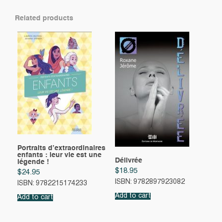
Related products
Portraits d’extraordinaires
enfants : leur vie est une
Délivrée
légende !
$
18.95
$
24.95
ISBN: 9782897923082
ISBN: 9782215174233
Add to cart
Add to cart