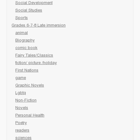
Social Development
Social Studies
Sports
Grades 6-7-8 Late immersion
animal
Biography
comic book
Fairy Tales/Classics
fiction/ picture /holiday
First Nations
game
Graphic Novels
Lgbtq
Non-Fiction
Novels
Personal Health
Poetry
readers
sciences