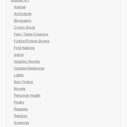
Grades 4-7
Animal
Art/Activity
Biography
Comic Book
Fairy Tales/Classics
Fiction/Picture Books
First Nations
game
Graphic Novels
Holiday/Seasonal
Lgbtq
Non-Fiction
Novels
Personal Health
Poetry
Readers
Religion
Sciences