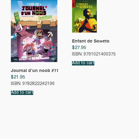
Enfant de Soweto
$
27.95
ISBN: 9791021400375
Add to cart
Journal d’un noob #11
$
21.95
ISBN: 9782822242196
Add to cart