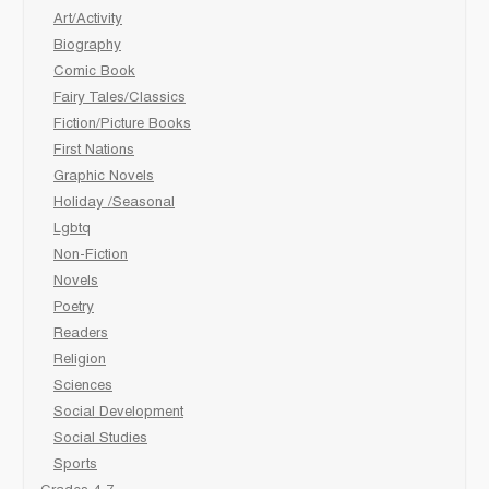
Art/Activity
Biography
Comic Book
Fairy Tales/Classics
Fiction/Picture Books
First Nations
Graphic Novels
Holiday /Seasonal
Lgbtq
Non-Fiction
Novels
Poetry
Readers
Religion
Sciences
Social Development
Social Studies
Sports