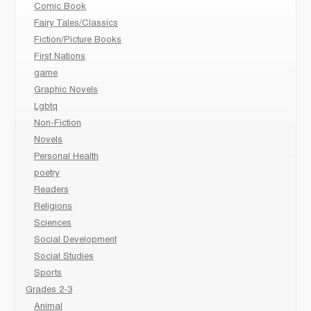
Comic Book
Fairy Tales/Classics
Fiction/Picture Books
First Nations
game
Graphic Novels
Lgbtq
Non-Fiction
Novels
Personal Health
poetry
Readers
Religions
Sciences
Social Development
Social Studies
Sports
Grades 2-3
Animal