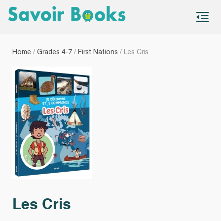
S
co
Home
/
Grades 4-7
/
First Nations
/ Les Cris
Les Cris