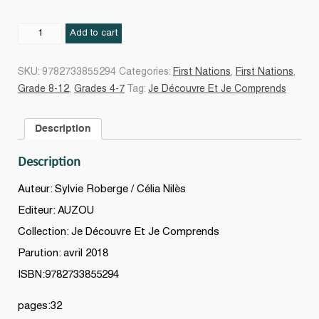
Les
Add to cart
Cris
quantity
SKU:
9782733855294
Categories:
First Nations
,
First Nations
,
Grade 8-12
,
Grades 4-7
Tag:
Je Découvre Et Je Comprends
Description
Description
Auteur: Sylvie Roberge / Célia Nilès
Editeur: AUZOU
Collection: Je Découvre Et Je Comprends
Parution: avril 2018
ISBN:9782733855294
pages:32