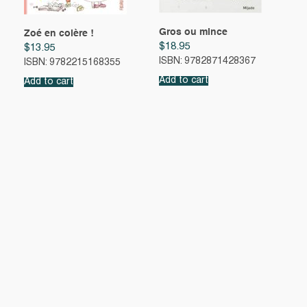
Gros ou mince
Zoé en colère !
$
18.95
$
13.95
ISBN: 9782871428367
ISBN: 9782215168355
Add to cart
Add to cart