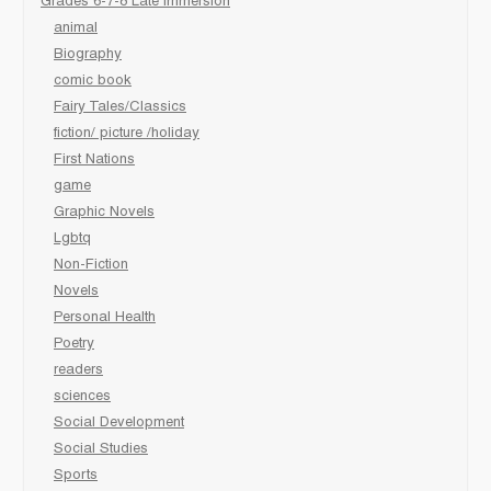
Grades 6-7-8 Late immersion
animal
Biography
comic book
Fairy Tales/Classics
fiction/ picture /holiday
First Nations
game
Graphic Novels
Lgbtq
Non-Fiction
Novels
Personal Health
Poetry
readers
sciences
Social Development
Social Studies
Sports