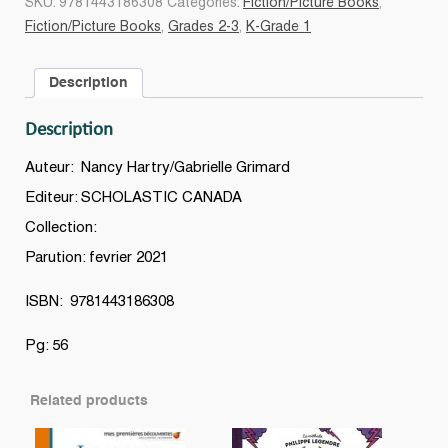
SKU:
9781443186308
Categories:
Fiction/Picture Books
,
neige
Fiction/Picture Books
,
Grades 2-3
,
K-Grade 1
quantity
Description
Description
Auteur: Nancy Hartry/Gabrielle Grimard
Editeur: SCHOLASTIC CANADA
Collection:
Parution: fevrier 2021
ISBN: 9781443186308
Pg: 56
Related products