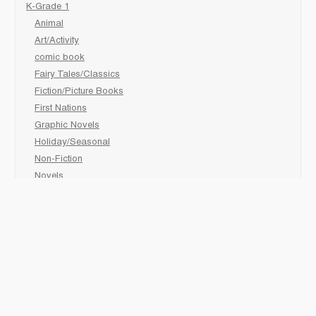
K-Grade 1
Animal
Art/Activity
comic book
Fairy Tales/Classics
Fiction/Picture Books
First Nations
Graphic Novels
Holiday/Seasonal
Non-Fiction
Novels
Readers
Sciences
Social Development
Social Studies
Sports