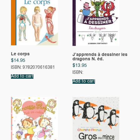
Le corps
J’apprends à dessiner les
dragons N. éd.
$
14.95
$
13.95
ISBN: 9782070616381
ISBN:
Add to cart
Add to cart