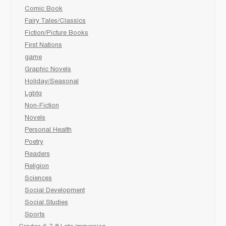
Comic Book
Fairy Tales/Classics
Fiction/Picture Books
First Nations
game
Graphic Novels
Holiday/Seasonal
Lgbtq
Non-Fiction
Novels
Personal Health
Poetry
Readers
Religion
Sciences
Social Development
Social Studies
Sports