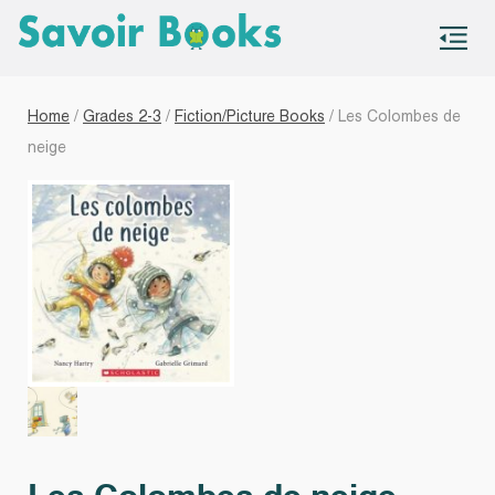
S
co
Home
/
Grades 2-3
/
Fiction/Picture Books
/ Les Colombes de
neige