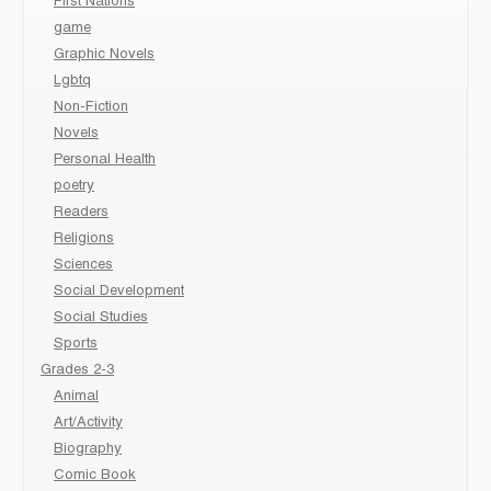
First Nations
game
Graphic Novels
Lgbtq
Non-Fiction
Novels
Personal Health
poetry
Readers
Religions
Sciences
Social Development
Social Studies
Sports
Grades 2-3
Animal
Art/Activity
Biography
Comic Book