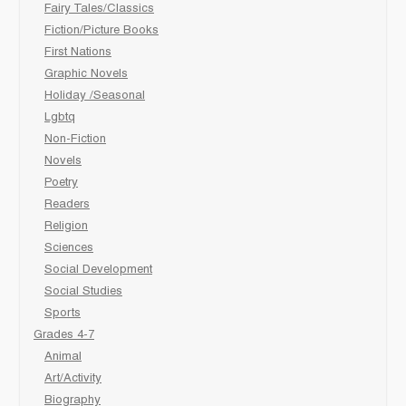
Fairy Tales/Classics
Fiction/Picture Books
First Nations
Graphic Novels
Holiday /Seasonal
Lgbtq
Non-Fiction
Novels
Poetry
Readers
Religion
Sciences
Social Development
Social Studies
Sports
Grades 4-7
Animal
Art/Activity
Biography