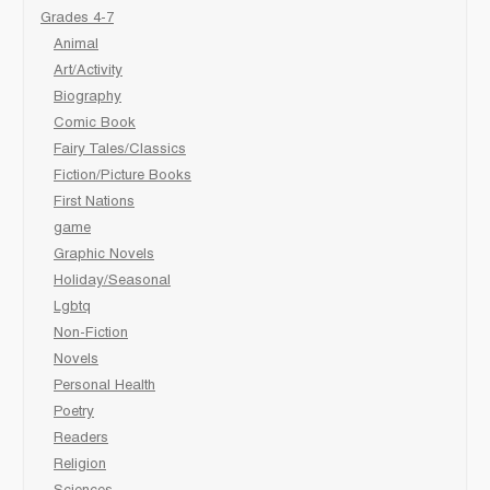
Grades 4-7
Animal
Art/Activity
Biography
Comic Book
Fairy Tales/Classics
Fiction/Picture Books
First Nations
game
Graphic Novels
Holiday/Seasonal
Lgbtq
Non-Fiction
Novels
Personal Health
Poetry
Readers
Religion