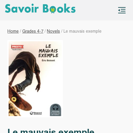
S
co
Home
/
Grades 4-7
/
Novels
/ Le mauvais exemple