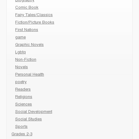
Biography
Comic Book
Fairy Tales/Classics
Fiction/Picture Books
First Nations
game
Graphic Novels
Lgbtq
Non-Fiction
Novels
Personal Health
poetry
Readers
Religions
Sciences
Social Development
Social Studies
Sports
Grades 2-3