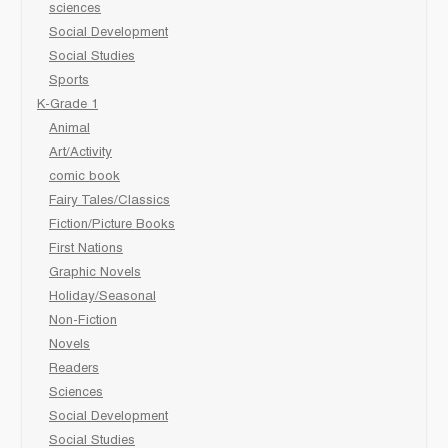
sciences
Social Development
Social Studies
Sports
K-Grade 1
Animal
Art/Activity
comic book
Fairy Tales/Classics
Fiction/Picture Books
First Nations
Graphic Novels
Holiday/Seasonal
Non-Fiction
Novels
Readers
Sciences
Social Development
Social Studies