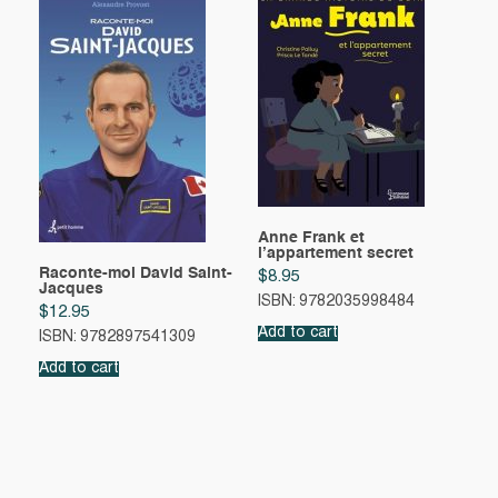
Anne Frank et
l’appartement secret
Raconte-moi David Saint-
$
8.95
Jacques
ISBN: 9782035998484
$
12.95
Add to cart
ISBN: 9782897541309
Add to cart