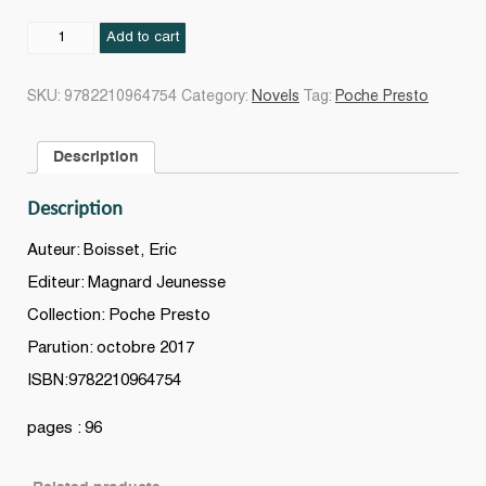
Le
Add to cart
mauvais
exemple
SKU:
9782210964754
Category:
Novels
Tag:
Poche Presto
quantity
Description
Description
Auteur: Boisset, Eric
Editeur: Magnard Jeunesse
Collection: Poche Presto
Parution: octobre 2017
ISBN:9782210964754
pages : 96