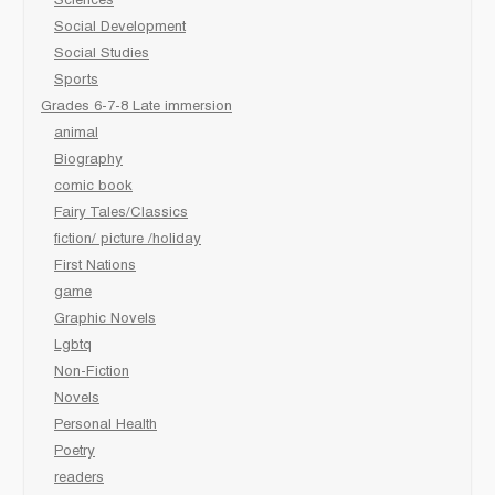
Sciences
Social Development
Social Studies
Sports
Grades 6-7-8 Late immersion
animal
Biography
comic book
Fairy Tales/Classics
fiction/ picture /holiday
First Nations
game
Graphic Novels
Lgbtq
Non-Fiction
Novels
Personal Health
Poetry
readers