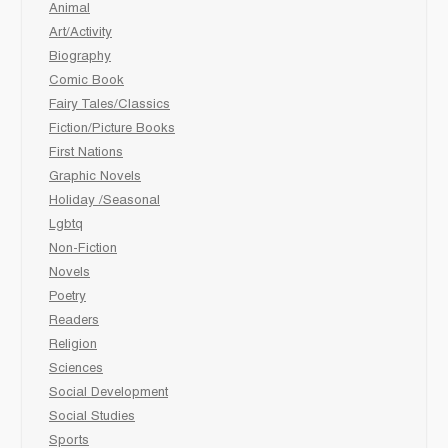
Animal
Art/Activity
Biography
Comic Book
Fairy Tales/Classics
Fiction/Picture Books
First Nations
Graphic Novels
Holiday /Seasonal
Lgbtq
Non-Fiction
Novels
Poetry
Readers
Religion
Sciences
Social Development
Social Studies
Sports