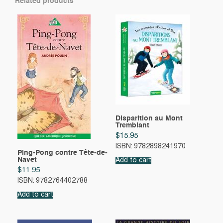
Related products
Disparition au Mont
Tremblant
$
15.95
ISBN: 9782898241970
Ping-Pong contre Tête-de-
Navet
Add to cart
$
11.95
ISBN: 9782764402788
Add to cart