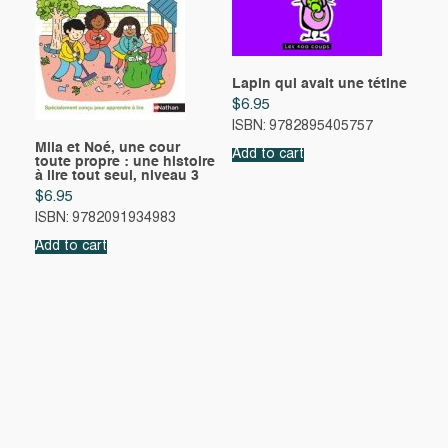
Lapin qui avait une tétine
$
6.95
ISBN: 9782895405757
Mila et Noé, une cour
Add to cart
toute propre : une histoire
à lire tout seul, niveau 3
$
6.95
ISBN: 9782091934983
Add to cart