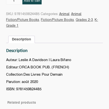
Add to cart
Canot
rouge
SKU:
9781459824485
Categories:
Animal
,
Animal
,
quantity
Fiction/Picture Books
,
Fiction/Picture Books
,
Grades 2-3
,
K-
Grade 1
Description
Description
Auteur: Leslie A Davidson | Laura Bifano
Editeur:ORCA BOOK PUB. (FRENCH)
Collection:Des Livres Pour Demain
Parution: août 2020
ISBN: 9781459824485
Related products