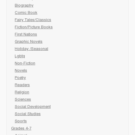
Biography
Comic Book
Fairy Tales/Classics
Fiction/Picture Books
First Nations
Graphic Novels
Holiday /Seasonal
Lgbtq
Non-Fiction
Novels
Poetry
Readers
Religion
Sciences
Social Development
Social Studies
Sports
Grades 4-7