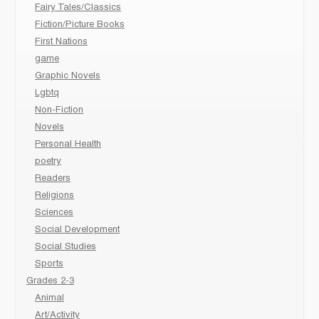
Fairy Tales/Classics
Fiction/Picture Books
First Nations
game
Graphic Novels
Lgbtq
Non-Fiction
Novels
Personal Health
poetry
Readers
Religions
Sciences
Social Development
Social Studies
Sports
Grades 2-3
Animal
Art/Activity