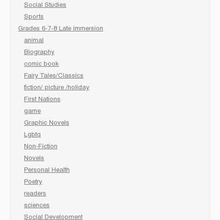
Social Studies
Sports
Grades 6-7-8 Late immersion
animal
Biography
comic book
Fairy Tales/Classics
fiction/ picture /holiday
First Nations
game
Graphic Novels
Lgbtq
Non-Fiction
Novels
Personal Health
Poetry
readers
sciences
Social Development