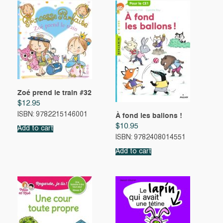
Zoé prend le train #32
$
12.95
ISBN: 9782215146001
À fond les ballons !
$
10.95
Add to cart
ISBN: 9782408014551
Add to cart