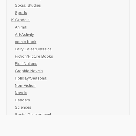
Social Studies
Sports
K-Grade 1
Animal
Art/Activity
comic book
Fairy Tales/Classics
Fiction/Picture Books
First Nations
Graphic Novels
Holiday/Seasonal
Non-Fiction
Novels
Readers
Sciences
Social Development
Social Studies
Sports