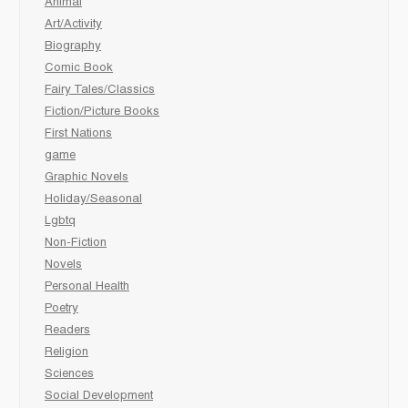
Animal
Art/Activity
Biography
Comic Book
Fairy Tales/Classics
Fiction/Picture Books
First Nations
game
Graphic Novels
Holiday/Seasonal
Lgbtq
Non-Fiction
Novels
Personal Health
Poetry
Readers
Religion
Sciences
Social Development