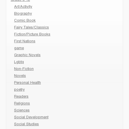
Grade 8-12
Art/Activity
Biography
Comic Book
Fairy Tales/Classics
Fiction/Picture Books
First Nations
game
Graphic Novels
Lgbtq
Non-Fiction
Novels
Personal Health
poetry
Readers
Religions
Sciences
Social Development
Social Studies