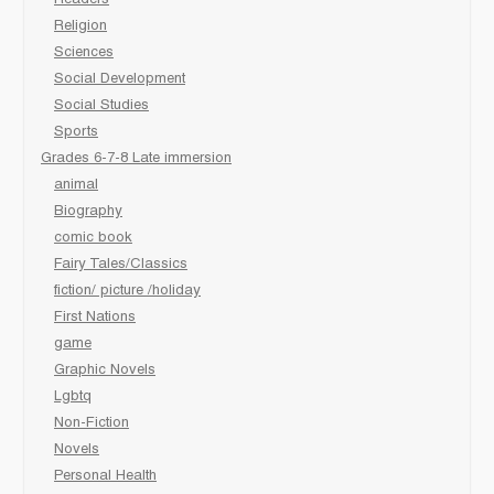
Readers
Religion
Sciences
Social Development
Social Studies
Sports
Grades 6-7-8 Late immersion
animal
Biography
comic book
Fairy Tales/Classics
fiction/ picture /holiday
First Nations
game
Graphic Novels
Lgbtq
Non-Fiction
Novels
Personal Health