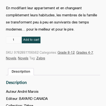
En modifiant leur appartement et en changeant
complètement leurs habitudes, les membres de la famille
se transforment peu à peu en survivants des temps
modernes… pour le meilleur et pour le pire.
La
Add to cart
Fin
du
SKU:
9782897706562
Categories:
Grade 8-12
,
Grades 4-7
,
monde
Novels
,
Novels
Tag:
Zebre
est
pour
Description
demain
quantity
Description
Auteur:André Marois
Editeur: BAYARD CANADA