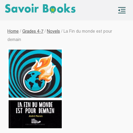
S
co
Home
/
Grades 4-7
/
Novels
/ La Fin du monde est pour
demain