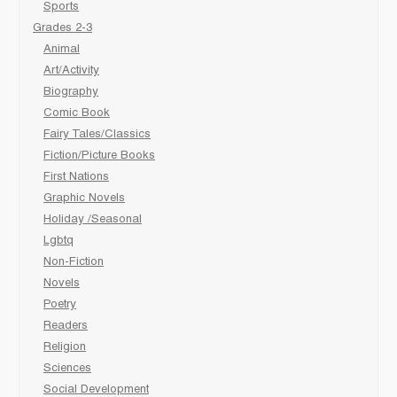
Sports
Grades 2-3
Animal
Art/Activity
Biography
Comic Book
Fairy Tales/Classics
Fiction/Picture Books
First Nations
Graphic Novels
Holiday /Seasonal
Lgbtq
Non-Fiction
Novels
Poetry
Readers
Religion
Sciences
Social Development