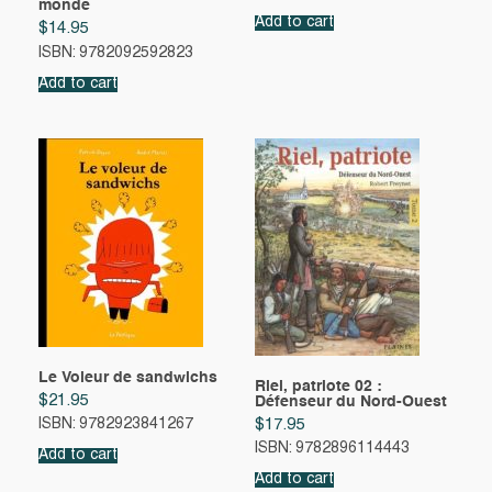
monde
Add to cart
$
14.95
ISBN: 9782092592823
Add to cart
Le Voleur de sandwichs
Riel, patriote 02 :
$
21.95
Défenseur du Nord-Ouest
$
17.95
ISBN: 9782923841267
ISBN: 9782896114443
Add to cart
Add to cart