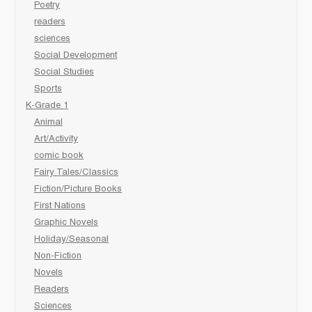
Poetry
readers
sciences
Social Development
Social Studies
Sports
K-Grade 1
Animal
Art/Activity
comic book
Fairy Tales/Classics
Fiction/Picture Books
First Nations
Graphic Novels
Holiday/Seasonal
Non-Fiction
Novels
Readers
Sciences