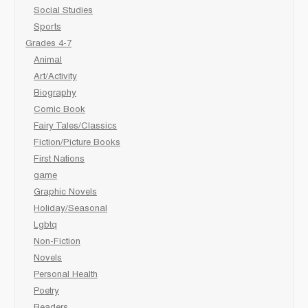
Social Studies
Sports
Grades 4-7
Animal
Art/Activity
Biography
Comic Book
Fairy Tales/Classics
Fiction/Picture Books
First Nations
game
Graphic Novels
Holiday/Seasonal
Lgbtq
Non-Fiction
Novels
Personal Health
Poetry