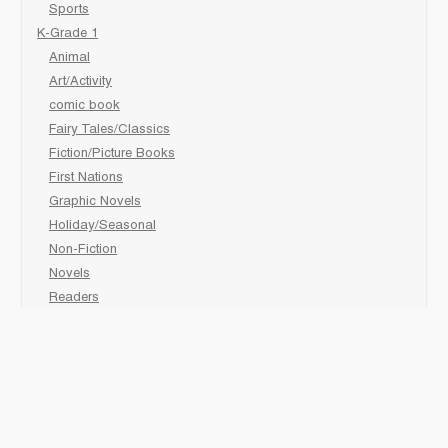
Sports
K-Grade 1
Animal
Art/Activity
comic book
Fairy Tales/Classics
Fiction/Picture Books
First Nations
Graphic Novels
Holiday/Seasonal
Non-Fiction
Novels
Readers
Sciences
Social Development
Social Studies
Sports