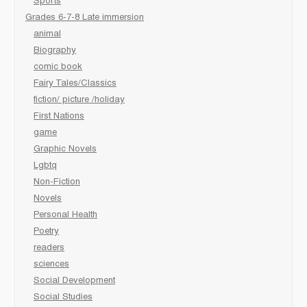
Sports
Grades 6-7-8 Late immersion
animal
Biography
comic book
Fairy Tales/Classics
fiction/ picture /holiday
First Nations
game
Graphic Novels
Lgbtq
Non-Fiction
Novels
Personal Health
Poetry
readers
sciences
Social Development
Social Studies