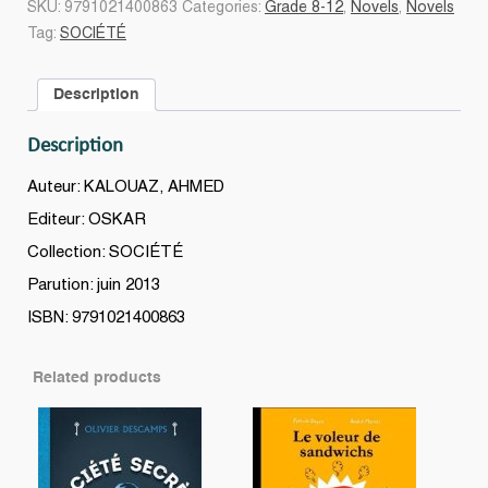
SKU:
9791021400863
Categories:
Grade 8-12
,
Novels
,
Novels
15
Tag:
SOCIÉTÉ
ans
quantity
Description
Description
Auteur: KALOUAZ, AHMED
Editeur: OSKAR
Collection: SOCIÉTÉ
Parution: juin 2013
ISBN: 9791021400863
Related products