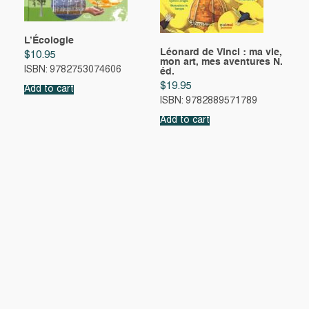
L’Écologie
Léonard de Vinci : ma vie,
$
10.95
mon art, mes aventures N.
ISBN: 9782753074606
éd.
$
19.95
Add to cart
ISBN: 9782889571789
Add to cart