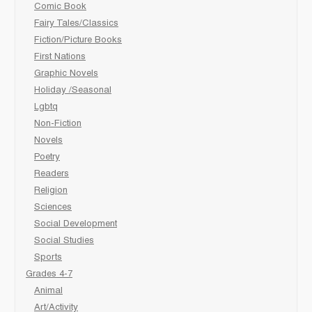
Comic Book
Fairy Tales/Classics
Fiction/Picture Books
First Nations
Graphic Novels
Holiday /Seasonal
Lgbtq
Non-Fiction
Novels
Poetry
Readers
Religion
Sciences
Social Development
Social Studies
Sports
Grades 4-7
Animal
Art/Activity