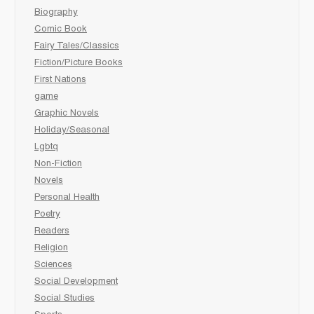
Biography
Comic Book
Fairy Tales/Classics
Fiction/Picture Books
First Nations
game
Graphic Novels
Holiday/Seasonal
Lgbtq
Non-Fiction
Novels
Personal Health
Poetry
Readers
Religion
Sciences
Social Development
Social Studies