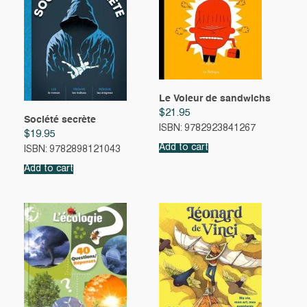
Le Voleur de sandwichs
$
21.95
Société secrète
ISBN: 9782923841267
$
19.95
Add to cart
ISBN: 9782898121043
Add to cart