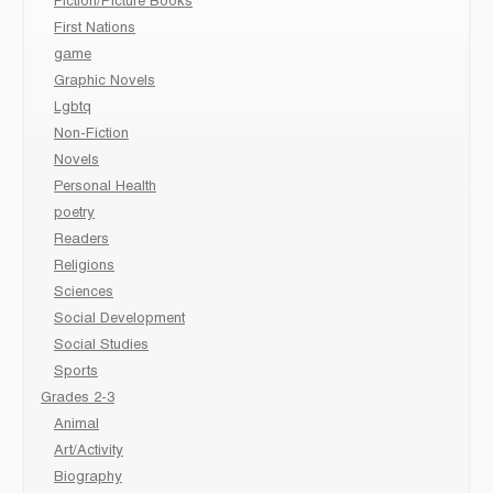
Fiction/Picture Books
First Nations
game
Graphic Novels
Lgbtq
Non-Fiction
Novels
Personal Health
poetry
Readers
Religions
Sciences
Social Development
Social Studies
Sports
Grades 2-3
Animal
Art/Activity
Biography