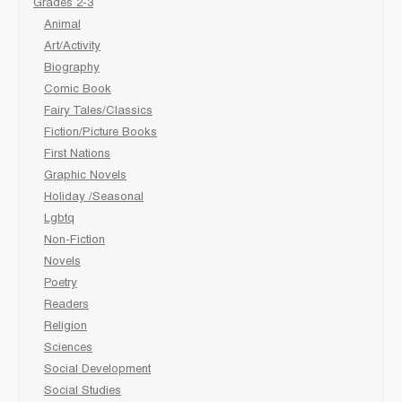
Grades 2-3
Animal
Art/Activity
Biography
Comic Book
Fairy Tales/Classics
Fiction/Picture Books
First Nations
Graphic Novels
Holiday /Seasonal
Lgbtq
Non-Fiction
Novels
Poetry
Readers
Religion
Sciences
Social Development
Social Studies