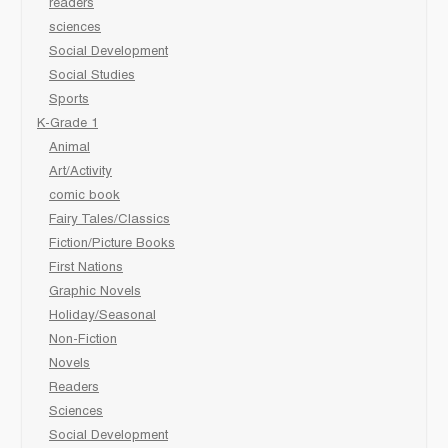
readers
sciences
Social Development
Social Studies
Sports
K-Grade 1
Animal
Art/Activity
comic book
Fairy Tales/Classics
Fiction/Picture Books
First Nations
Graphic Novels
Holiday/Seasonal
Non-Fiction
Novels
Readers
Sciences
Social Development