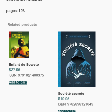
ISBN:9782715405769
pages: 128
Related products
Enfant de Soweto
$
27.95
ISBN: 9791021400375
Add to cart
Société secrète
$
19.95
ISBN: 9782898121043
Add to cart