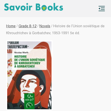
S
co
Home
/
Grade 8-12
/
Novels
/ Histoire de l’Union soviétique de
Khrouchtchev à Gorbatchev, 1953-1991 5e éd.