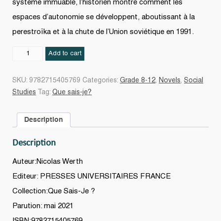
système immuable, l’historien montre comment les
espaces d’autonomie se développent, aboutissant à la
perestroïka et à la chute de l’Union soviétique en 1991.
Histoire
Add to cart
de
l'Union
SKU:
9782715405769
Categories:
Grade 8-12
,
Novels
,
Social
soviétique
Studies
Tag:
Que sais-je?
de
Khrouchtchev
Description
à
Gorbatchev,
Description
1953-
1991
Auteur:Nicolas Werth
5e
Editeur: PRESSES UNIVERSITAIRES FRANCE
éd.
Collection:Que Sais-Je ?
quantity
Parution: mai 2021