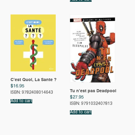
C’est Quoi, La Sante ?
$
16.95
Tu n’est pas Deadpool
ISBN: 9782408014643
$
27.95
Add to cart
ISBN: 9791032407813
Add to cart