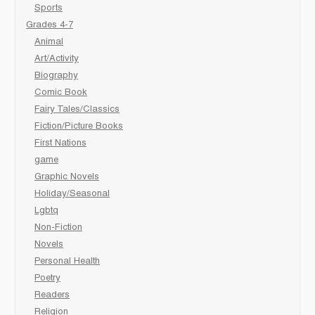
Sports
Grades 4-7
Animal
Art/Activity
Biography
Comic Book
Fairy Tales/Classics
Fiction/Picture Books
First Nations
game
Graphic Novels
Holiday/Seasonal
Lgbtq
Non-Fiction
Novels
Personal Health
Poetry
Readers
Religion