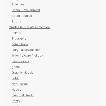
Sciences
Social Development
Social Studies
Sports
Grades 6-7-8 Late immersion
animal
Biography
comic book
Fairy Tales/Classics
fiction/ picture /holiday
First Nations
game
Graphic Novels
Lgbtq
Non-Fiction
Novels
Personal Health
Poetry