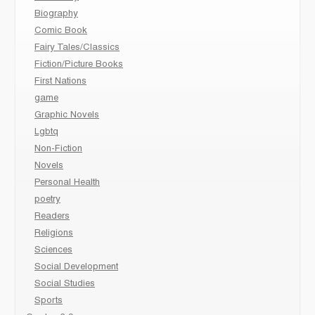
Biography
Comic Book
Fairy Tales/Classics
Fiction/Picture Books
First Nations
game
Graphic Novels
Lgbtq
Non-Fiction
Novels
Personal Health
poetry
Readers
Religions
Sciences
Social Development
Social Studies
Sports