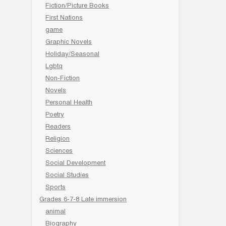
Fiction/Picture Books
First Nations
game
Graphic Novels
Holiday/Seasonal
Lgbtq
Non-Fiction
Novels
Personal Health
Poetry
Readers
Religion
Sciences
Social Development
Social Studies
Sports
Grades 6-7-8 Late immersion
animal
Biography