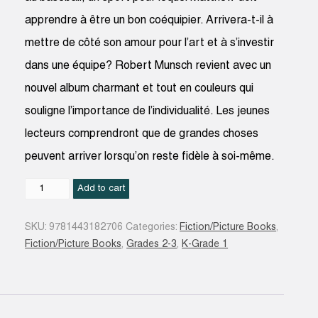
apprendre à être un bon coéquipier. Arrivera-t-il à
mettre de côté son amour pour l’art et à s’investir
dans une équipe? Robert Munsch revient avec un
nouvel album charmant et tout en couleurs qui
souligne l’importance de l’individualité. Les jeunes
lecteurs comprendront que de grandes choses
peuvent arriver lorsqu’on reste fidèle à soi-même.
Dessine-
Add to cart
moi
une
SKU:
9781443182706
Categories:
Fiction/Picture Books
,
équipe
Fiction/Picture Books
,
Grades 2-3
,
K-Grade 1
!
quantity