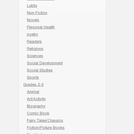
Lgbtq
Non-Fiction
Novels
Personal Health
poetry
Readers
Religions
Sciences
Social Development
Social Studies
Sports
Grades 2-3
Animal
Art/Activity
Biography
Comic Book
Fairy Tales/Classics
Fiction/Picture Books