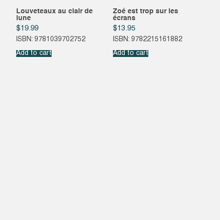
Louveteaux au clair de
Zoé est trop sur les
lune
écrans
$
19.99
$
13.95
ISBN: 9781039702752
ISBN: 9782215161882
Add to cart
Add to cart