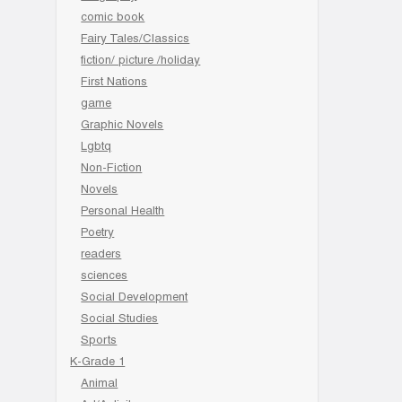
comic book
Fairy Tales/Classics
fiction/ picture /holiday
First Nations
game
Graphic Novels
Lgbtq
Non-Fiction
Novels
Personal Health
Poetry
readers
sciences
Social Development
Social Studies
Sports
K-Grade 1
Animal