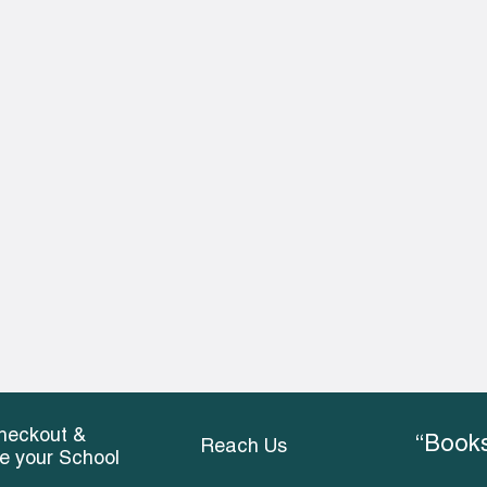
heckout &
“Books
Reach Us
ce your School