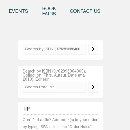
o content
BOOK
EVENTS
CONTACT US
FAIRS
Search by ISBN (9782896864003),
Collection, Titre, Auteur, Date (mai
2013), Editeur
TIP
Can't find a title? Add book(s) to your order
by typing ISBN+title to the "Order Notes"