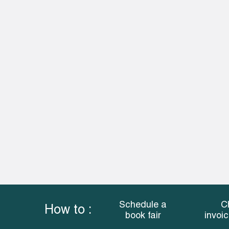
Schedule a
C
How to :
book fair
invoi