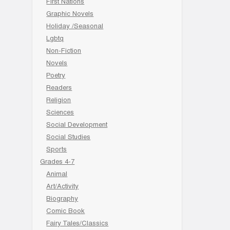
First Nations
Graphic Novels
Holiday /Seasonal
Lgbtq
Non-Fiction
Novels
Poetry
Readers
Religion
Sciences
Social Development
Social Studies
Sports
Grades 4-7
Animal
Art/Activity
Biography
Comic Book
Fairy Tales/Classics