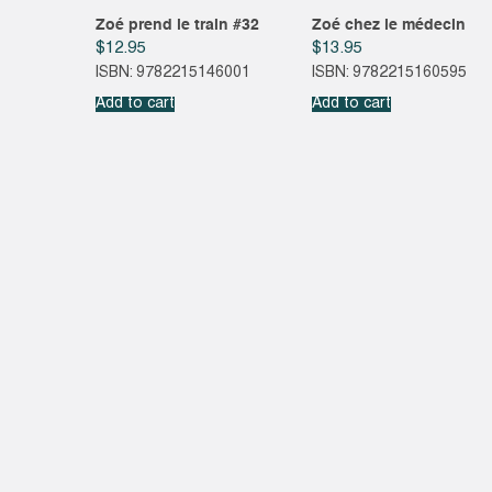
Zoé prend le train #32
Zoé chez le médecin
$
12.95
$
13.95
ISBN: 9782215146001
ISBN: 9782215160595
Add to cart
Add to cart