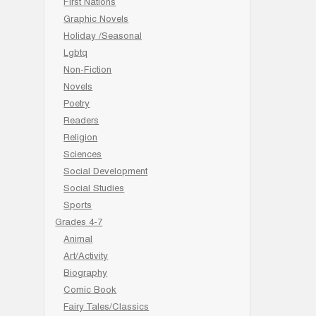
First Nations
Graphic Novels
Holiday /Seasonal
Lgbtq
Non-Fiction
Novels
Poetry
Readers
Religion
Sciences
Social Development
Social Studies
Sports
Grades 4-7
Animal
Art/Activity
Biography
Comic Book
Fairy Tales/Classics