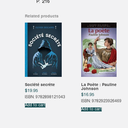
P. 216
Related products
Société secrète
La Poète : Pauline
Johnson
$
19.95
$
16.95
ISBN: 9782898121043
ISBN: 9782923926469
Add to cart
Add to cart