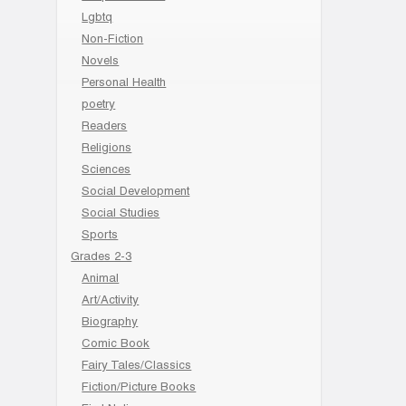
Lgbtq
Non-Fiction
Novels
Personal Health
poetry
Readers
Religions
Sciences
Social Development
Social Studies
Sports
Grades 2-3
Animal
Art/Activity
Biography
Comic Book
Fairy Tales/Classics
Fiction/Picture Books