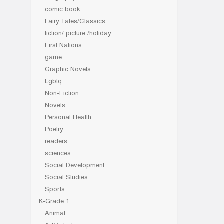
comic book
Fairy Tales/Classics
fiction/ picture /holiday
First Nations
game
Graphic Novels
Lgbtq
Non-Fiction
Novels
Personal Health
Poetry
readers
sciences
Social Development
Social Studies
Sports
K-Grade 1
Animal