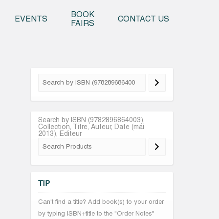
o content
BOOK
EVENTS
CONTACT US
FAIRS
Search by ISBN (9782896864003),
Collection, Titre, Auteur, Date (mai
2013), Editeur
TIP
Can't find a title? Add book(s) to your order
by typing ISBN+title to the "Order Notes"