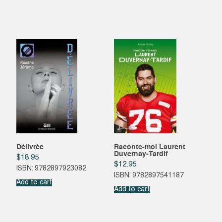
Délivrée
Raconte-moi Laurent
Duvernay-Tardif
$
18.95
$
12.95
ISBN: 9782897923082
ISBN: 9782897541187
Add to cart
Add to cart