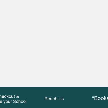
heckout &
“Books
Reach Us
ce your School