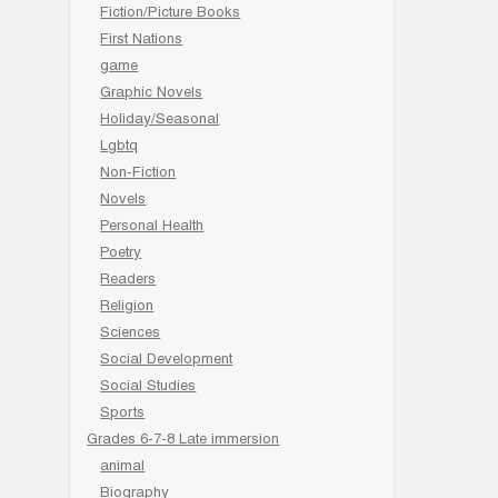
Fiction/Picture Books
First Nations
game
Graphic Novels
Holiday/Seasonal
Lgbtq
Non-Fiction
Novels
Personal Health
Poetry
Readers
Religion
Sciences
Social Development
Social Studies
Sports
Grades 6-7-8 Late immersion
animal
Biography