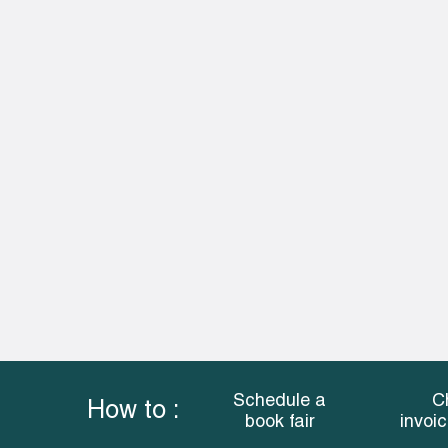
Schedule a
C
How to :
book fair
invoi