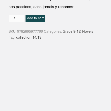
ses passions, sans jamais y renoncer.
Dany
Add to cart
à
la
SKU:
9782895977766
Categories:
Grade 8-12
,
Novels
dérive
Tag:
collection 14/18
quantity