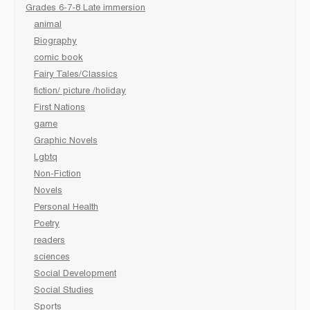
Grades 6-7-8 Late immersion
animal
Biography
comic book
Fairy Tales/Classics
fiction/ picture /holiday
First Nations
game
Graphic Novels
Lgbtq
Non-Fiction
Novels
Personal Health
Poetry
readers
sciences
Social Development
Social Studies
Sports