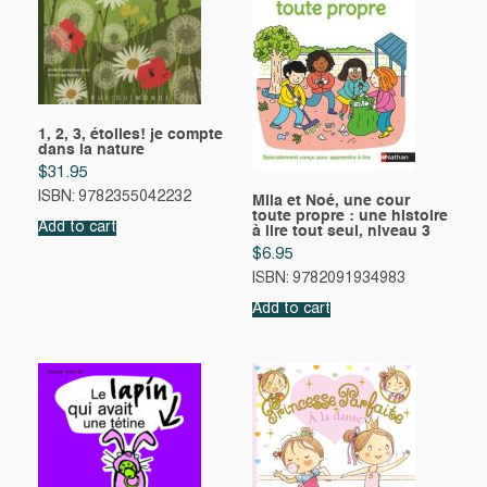
1, 2, 3, étoiles! je compte
dans la nature
$
31.95
ISBN: 9782355042232
Mila et Noé, une cour
toute propre : une histoire
Add to cart
à lire tout seul, niveau 3
$
6.95
ISBN: 9782091934983
Add to cart