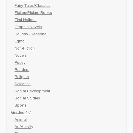
Fairy Tales/Classics
Fiction/Picture Books
First Nations
Graphic Novels
Holiday /Seasonal
Lgbtq
Non-Fiction
Novels
Poetry
Readers
Religion
Sciences
Social Development
Social Studies
Sports
Grades 4-7
Animal
Art/Activity