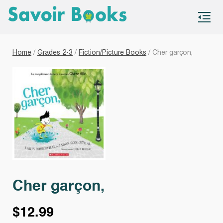
S
co
Home
/
Grades 2-3
/
Fiction/Picture Books
/ Cher garçon,
Cher garçon,
$
12.99