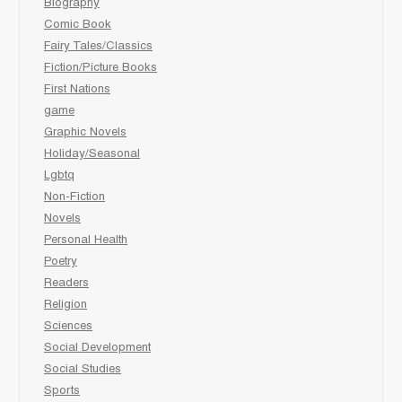
Biography
Comic Book
Fairy Tales/Classics
Fiction/Picture Books
First Nations
game
Graphic Novels
Holiday/Seasonal
Lgbtq
Non-Fiction
Novels
Personal Health
Poetry
Readers
Religion
Sciences
Social Development
Social Studies
Sports