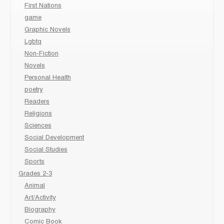
First Nations
game
Graphic Novels
Lgbtq
Non-Fiction
Novels
Personal Health
poetry
Readers
Religions
Sciences
Social Development
Social Studies
Sports
Grades 2-3
Animal
Art/Activity
Biography
Comic Book