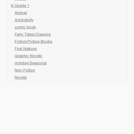
K-Grade 1
Animal
Art/Activity
comic book
Fairy Tales/Classics
Fiction/Picture Books
First Nations
Graphic Novels
Holiday/Seasonal
Non-Fiction
Novels
Readers
Sciences
Social Development
Social Studies
Sports