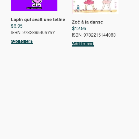
Lapin qui avait une tétine
Zoé à la danse
$
6.95
$
12.95
ISBN: 9782895405757
ISBN: 9782215144083
Add to cart
Add to cart