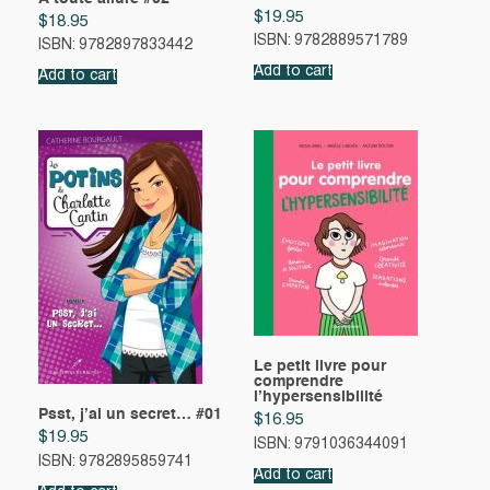
$
19.95
$
18.95
ISBN: 9782889571789
ISBN: 9782897833442
Add to cart
Add to cart
Le petit livre pour
comprendre
l’hypersensibilité
Psst, j’ai un secret… #01
$
16.95
$
19.95
ISBN: 9791036344091
ISBN: 9782895859741
Add to cart