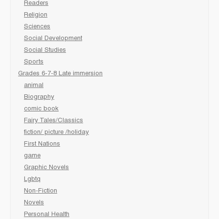
Readers
Religion
Sciences
Social Development
Social Studies
Sports
Grades 6-7-8 Late immersion
animal
Biography
comic book
Fairy Tales/Classics
fiction/ picture /holiday
First Nations
game
Graphic Novels
Lgbtq
Non-Fiction
Novels
Personal Health