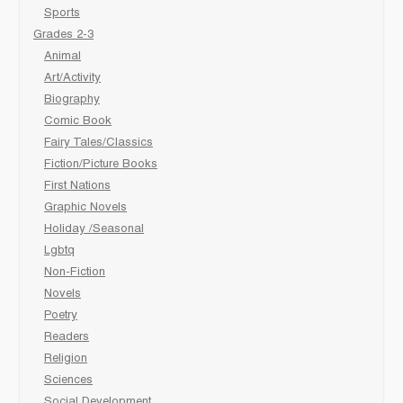
Sports
Grades 2-3
Animal
Art/Activity
Biography
Comic Book
Fairy Tales/Classics
Fiction/Picture Books
First Nations
Graphic Novels
Holiday /Seasonal
Lgbtq
Non-Fiction
Novels
Poetry
Readers
Religion
Sciences
Social Development