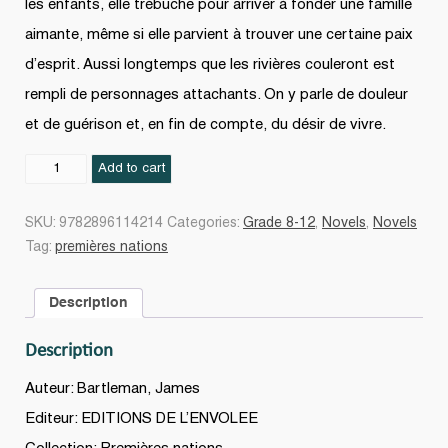
les enfants, elle trébuche pour arriver à fonder une famille
aimante, même si elle parvient à trouver une certaine paix
d’esprit. Aussi longtemps que les rivières couleront est
rempli de personnages attachants. On y parle de douleur
et de guérison et, en fin de compte, du désir de vivre.
Aussi
Add to cart
longtemps
que
SKU:
9782896114214
Categories:
Grade 8-12
,
Novels
,
Novels
les
Tag:
premières nations
rivières
couleront
Description
quantity
Description
Auteur: Bartleman, James
Editeur: EDITIONS DE L’ENVOLEE