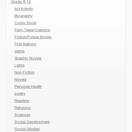
Grade 8-12
Art/Activity
Biography
Comic Book
Fairy Tales/Classics
Fiction/Picture Books
First Nations
game
Graphic Novels
Lgbtq
Non-Fiction
Novels
Personal Health
poetry
Readers
Religions
Sciences
Social Development
Social Studies