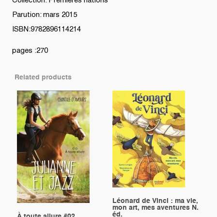
Collection: Premières nations
Parution: mars 2015
ISBN:9782896114214
pages :270
Related products
Léonard de Vinci : ma vie,
mon art, mes aventures N.
éd.
À toute allure #02