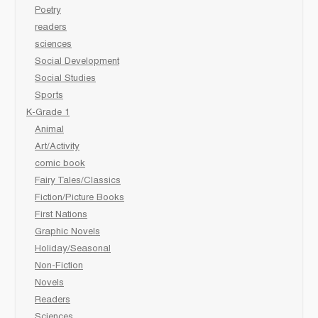
Poetry
readers
sciences
Social Development
Social Studies
Sports
K-Grade 1
Animal
Art/Activity
comic book
Fairy Tales/Classics
Fiction/Picture Books
First Nations
Graphic Novels
Holiday/Seasonal
Non-Fiction
Novels
Readers
Sciences