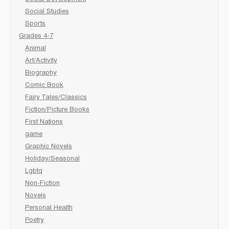
Social Studies
Sports
Grades 4-7
Animal
Art/Activity
Biography
Comic Book
Fairy Tales/Classics
Fiction/Picture Books
First Nations
game
Graphic Novels
Holiday/Seasonal
Lgbtq
Non-Fiction
Novels
Personal Health
Poetry