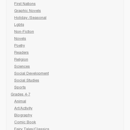
First Nations
Graphic Novels
Holiday /Seasonal
Lgbtq
Non-Fiction
Novels
Poetry
Readers
Religion
Sciences
Social Development
Social Studies
Sports
Grades 4-7
Animal
Art/Activity
Biography
Comic Book
Fairy Tales/Classics