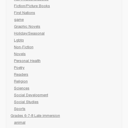
Fiction/Picture Books
First Nations
game
Graphic Novels
Holiday/Seasonal
Lgbtq
Non-Fiction
Novels
Personal Health
Poetry
Readers
Religion
Sciences
Social Development
Social Studies
Sports
Grades 6-7-8 Late immersion
animal