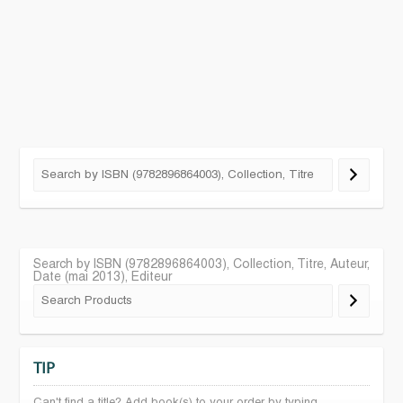
Search by ISBN (9782896864003), Collection, Titre, Auteur,
Date (mai 2013), Editeur
TIP
Can't find a title? Add book(s) to your order by typing