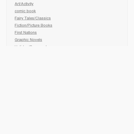
Art/Activity
comic book
Fairy Tales/Classics
Fiction/Picture Books
First Nations
Graphic Novels
Holiday/Seasonal
Non-Fiction
Novels
Readers
Sciences
Social Development
Social Studies
Sports
How to :