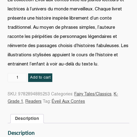
lectrices à l’univers du monde merveilleux. Chaque livret
présente une histoire inspirée librement d’un conte
traditionnel. Au moyen de phrases simples, l’auteure
raconte les péripéties de personnages légendaires et
réinvente des passages choisis d’histoires fabuleuses. Les
illustrations stylisées appuient le cours de l’histoire et
entrainent l’enfant à voir au-delà du texte lu.
Voici
Add to cart
les
ours
SKU:
9782894885253
Categories:
Fairy Tales/Classics
,
K-
quantity
Grade 1
,
Readers
Tag:
Éveil Aux Contes
Description
Description