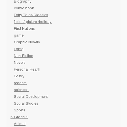
Biography
comic book
Fairy Tales/Classics
fiction/ picture /holiday
First Nations
game
Graphic Novels
Lgbtq
Non-Fiction
Novels
Personal Health
Poetry
readers
sciences
Social Development
Social Studies
Sports
K-Grade 1
Animal