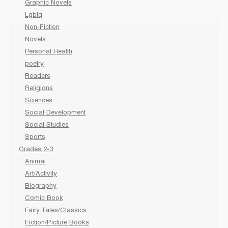
Graphic Novels
Lgbtq
Non-Fiction
Novels
Personal Health
poetry
Readers
Religions
Sciences
Social Development
Social Studies
Sports
Grades 2-3
Animal
Art/Activity
Biography
Comic Book
Fairy Tales/Classics
Fiction/Picture Books