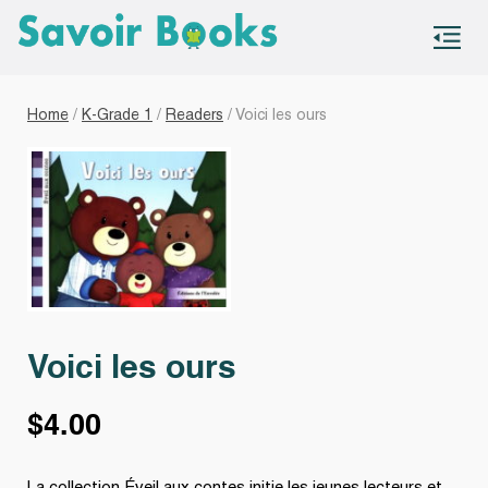
S
co
Home
/
K-Grade 1
/
Readers
/ Voici les ours
Voici les ours
$
4.00
La collection Éveil aux contes initie les jeunes lecteurs et