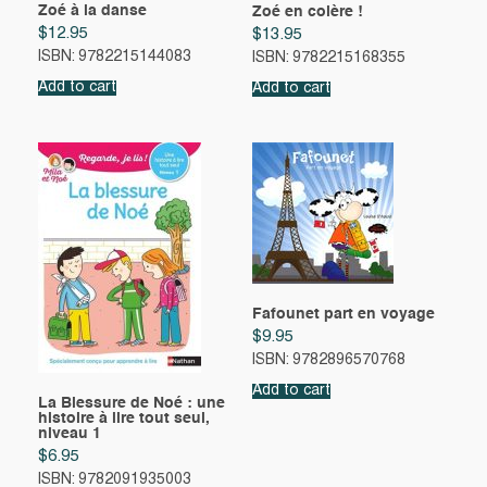
Zoé à la danse
Zoé en colère !
$
12.95
$
13.95
ISBN: 9782215144083
ISBN: 9782215168355
Add to cart
Add to cart
Fafounet part en voyage
$
9.95
ISBN: 9782896570768
Add to cart
La Blessure de Noé : une
histoire à lire tout seul,
niveau 1
$
6.95
ISBN: 9782091935003