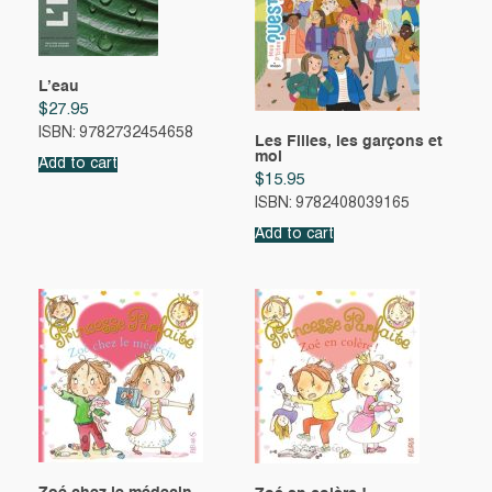
L’eau
$
27.95
ISBN: 9782732454658
Les Filles, les garçons et
moi
Add to cart
$
15.95
ISBN: 9782408039165
Add to cart