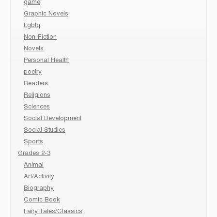
game
Graphic Novels
Lgbtq
Non-Fiction
Novels
Personal Health
poetry
Readers
Religions
Sciences
Social Development
Social Studies
Sports
Grades 2-3
Animal
Art/Activity
Biography
Comic Book
Fairy Tales/Classics