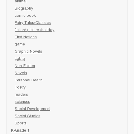
animal
Biography
comic book
Fairy Tales/Classics
fiction/ picture /holiday
First Nations
game
Graphic Novels
Lgbtq
Non-Fiction
Novels
Personal Health
Poetry
readers
sciences
Social Development
Social Studies
Sports
K-Grade 1