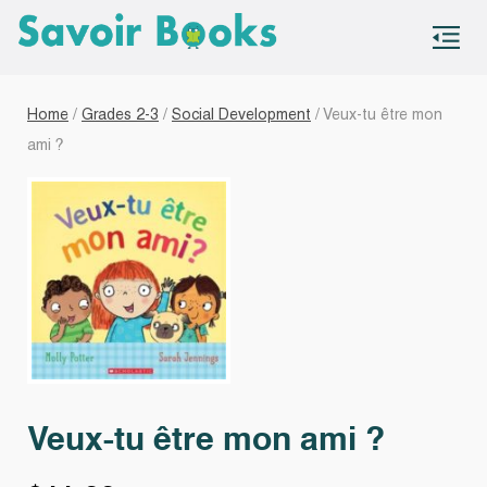
S
co
Home
/
Grades 2-3
/
Social Development
/ Veux-tu être mon
ami ?
Veux-tu être mon ami ?