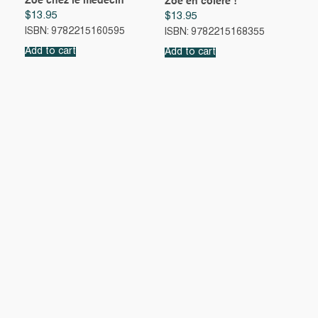
Zoé chez le médecin
Zoé en colère !
$
13.95
$
13.95
ISBN: 9782215160595
ISBN: 9782215168355
Add to cart
Add to cart