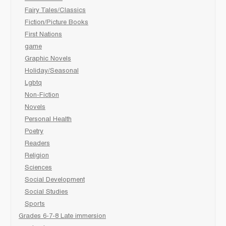
Fairy Tales/Classics
Fiction/Picture Books
First Nations
game
Graphic Novels
Holiday/Seasonal
Lgbtq
Non-Fiction
Novels
Personal Health
Poetry
Readers
Religion
Sciences
Social Development
Social Studies
Sports
Grades 6-7-8 Late immersion