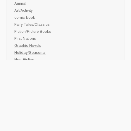
Animal
Art/Activity
comic book
Fairy Tales/Classics
Fiction/Picture Books
First Nations
Graphic Novels
Holiday/Seasonal
Non-Fiction
Novels
Readers
Sciences
Social Development
Social Studies
Sports