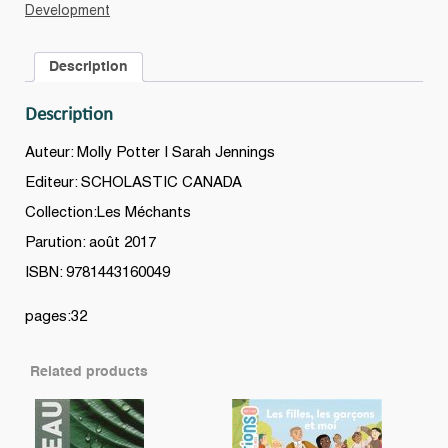
mon
Development
ami
?
Description
quantity
Description
Auteur: Molly Potter | Sarah Jennings
Editeur: SCHOLASTIC CANADA
Collection:Les Méchants
Parution: août 2017
ISBN: 9781443160049
pages:32
Related products