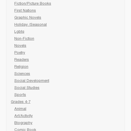
Fiction/Picture Books
First Nations
Graphic Novels
Holiday /Seasonal
Lgbtq
Non-Fiction
Novels
Poetry
Readers
Religion
Sciences
Social Development
Social Studies
Sports
Grades 4-7
Animal
Art/Activity
Biography
Comic Book