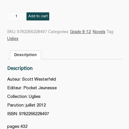
Uglies
Add to cart
-
Tome
SKU:
9782266228497
Categories:
Grade 8-12
,
Novels
Tag:
4
Uglies
Extras
quantity
Description
Description
Auteur: Scott Westerfeld
Editeur: Pocket Jeunesse
Collection: Uglies
Parution: juillet 2012
ISBN: 9782266228497
pages:432