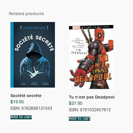
Related products
Société secrète
Tu n’est pas Deadpool
$
19.95
$
27.95
ISBN: 9782898121043
ISBN: 9791032407813
Add to cart
Add to cart