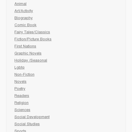
Animal
Art/Activity
Biography
Comic Book
Fairy Tales/Classics
Fiction/Picture Books
First Nations
Graphic Novels
Holiday /Seasonal
Lgbtq
Non-Fiction
Novels
Poetry
Readers
Religion
Sciences
Social Development
Social Studies
Sports