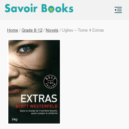
S
co
Home
/
Grade 8-12
/
Novels
/ Uglies – Tome 4 Extras