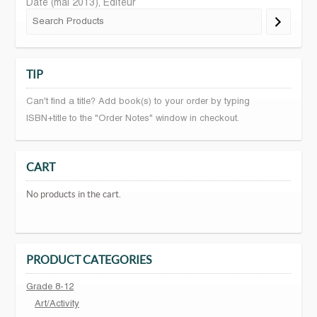
Date (mai 2013), Editeur
TIP
Can't find a title? Add book(s) to your order by typing
ISBN+title to the "Order Notes" window in checkout.
CART
No products in the cart.
PRODUCT CATEGORIES
Grade 8-12
Art/Activity