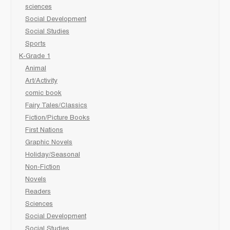
sciences
Social Development
Social Studies
Sports
K-Grade 1
Animal
Art/Activity
comic book
Fairy Tales/Classics
Fiction/Picture Books
First Nations
Graphic Novels
Holiday/Seasonal
Non-Fiction
Novels
Readers
Sciences
Social Development
Social Studies