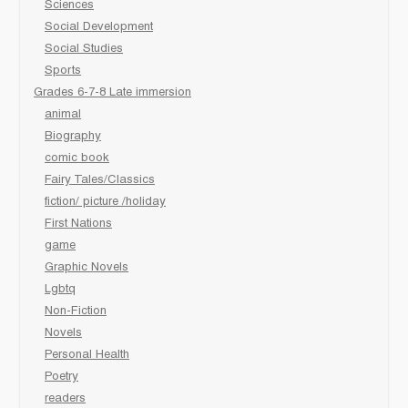
Sciences
Social Development
Social Studies
Sports
Grades 6-7-8 Late immersion
animal
Biography
comic book
Fairy Tales/Classics
fiction/ picture /holiday
First Nations
game
Graphic Novels
Lgbtq
Non-Fiction
Novels
Personal Health
Poetry
readers