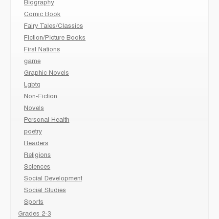
Biography
Comic Book
Fairy Tales/Classics
Fiction/Picture Books
First Nations
game
Graphic Novels
Lgbtq
Non-Fiction
Novels
Personal Health
poetry
Readers
Religions
Sciences
Social Development
Social Studies
Sports
Grades 2-3