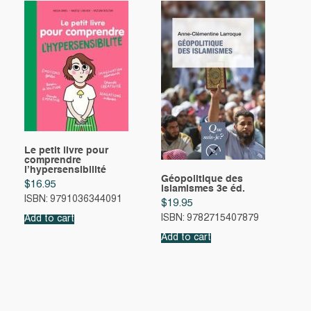
Le petit livre pour
comprendre
l’hypersensibilité
Géopolitique des
$
16.95
islamismes 3e éd.
ISBN: 9791036344091
$
19.95
ISBN: 9782715407879
Add to cart
Add to cart