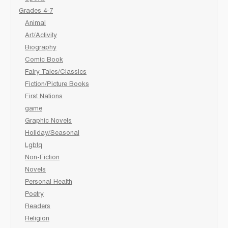
Grades 4-7
Animal
Art/Activity
Biography
Comic Book
Fairy Tales/Classics
Fiction/Picture Books
First Nations
game
Graphic Novels
Holiday/Seasonal
Lgbtq
Non-Fiction
Novels
Personal Health
Poetry
Readers
Religion