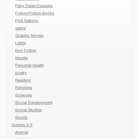
Fairy Tales/Classics
Fiction/Picture Books
First Nations
game
Graphic Novels
Lgbtq
Non-Fiction
Novels
Personal Health
poetry
Readers
Religions
Sciences
Social Development
Social Studies
Sports
Grades 2-3
Animal