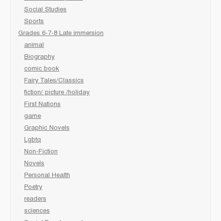
Social Studies
Sports
Grades 6-7-8 Late immersion
animal
Biography
comic book
Fairy Tales/Classics
fiction/ picture /holiday
First Nations
game
Graphic Novels
Lgbtq
Non-Fiction
Novels
Personal Health
Poetry
readers
sciences