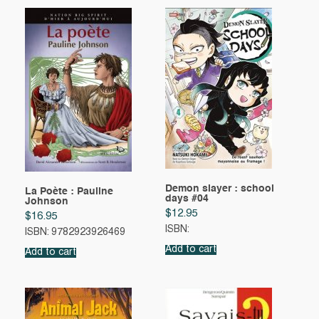
Demon slayer : school
La Poète : Pauline
days #04
Johnson
$
12.95
$
16.95
ISBN:
ISBN: 9782923926469
Add to cart
Add to cart