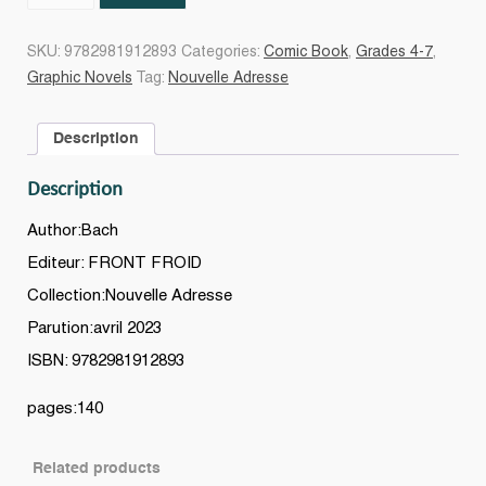
pis
pour
SKU:
9782981912893
Categories:
Comic Book
,
Grades 4-7
,
les
Graphic Novels
Tag:
Nouvelle Adresse
likes
quantity
Description
Description
Author:Bach
Editeur: FRONT FROID
Collection:Nouvelle Adresse
Parution:avril 2023
ISBN: 9782981912893
pages:140
Related products