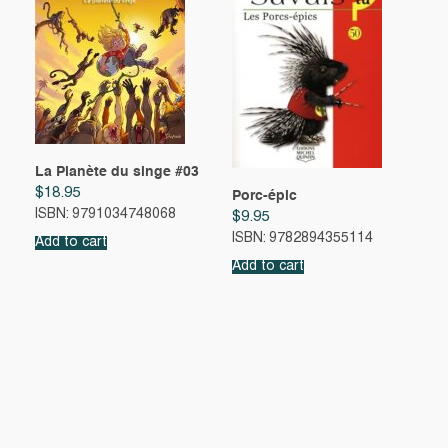
La Planète du singe #03
$
18.95
Porc-épic
ISBN: 9791034748068
$
9.95
ISBN: 9782894355114
Add to cart
Add to cart