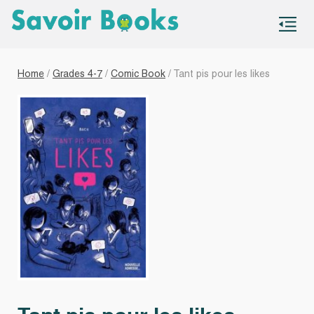
S
co
Home
/
Grades 4-7
/
Comic Book
/ Tant pis pour les likes