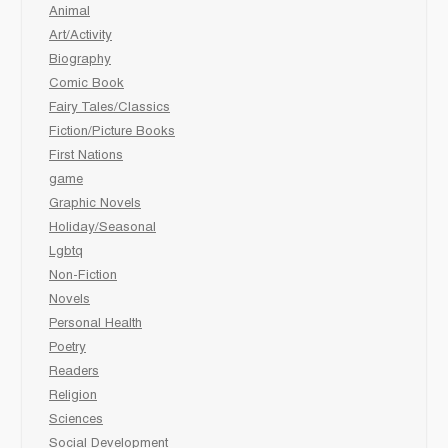
Animal
Art/Activity
Biography
Comic Book
Fairy Tales/Classics
Fiction/Picture Books
First Nations
game
Graphic Novels
Holiday/Seasonal
Lgbtq
Non-Fiction
Novels
Personal Health
Poetry
Readers
Religion
Sciences
Social Development