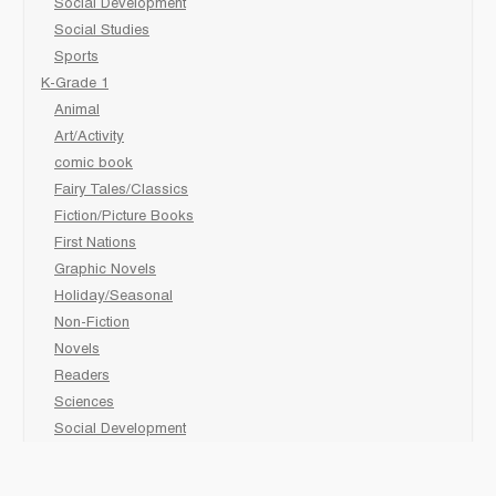
Social Development
Social Studies
Sports
K-Grade 1
Animal
Art/Activity
comic book
Fairy Tales/Classics
Fiction/Picture Books
First Nations
Graphic Novels
Holiday/Seasonal
Non-Fiction
Novels
Readers
Sciences
Social Development
Social Studies
Sports