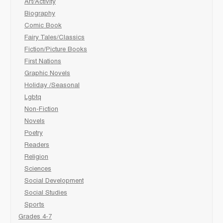
Art/Activity
Biography
Comic Book
Fairy Tales/Classics
Fiction/Picture Books
First Nations
Graphic Novels
Holiday /Seasonal
Lgbtq
Non-Fiction
Novels
Poetry
Readers
Religion
Sciences
Social Development
Social Studies
Sports
Grades 4-7