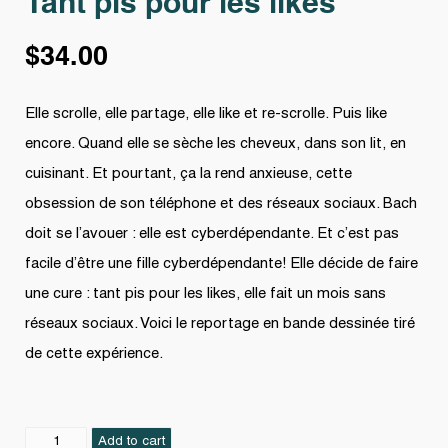
Tant pis pour les likes
$
34.00
Elle scrolle, elle partage, elle like et re-scrolle. Puis like
encore. Quand elle se sèche les cheveux, dans son lit, en
cuisinant. Et pourtant, ça la rend anxieuse, cette
obsession de son téléphone et des réseaux sociaux. Bach
doit se l’avouer : elle est cyberdépendante. Et c’est pas
facile d’être une fille cyberdépendante! Elle décide de faire
une cure : tant pis pour les likes, elle fait un mois sans
réseaux sociaux. Voici le reportage en bande dessinée tiré
de cette expérience.
Tant
Add to cart