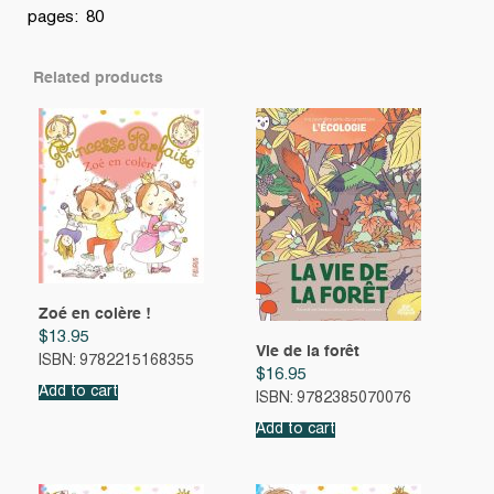
pages: 80
Related products
Zoé en colère !
$
13.95
Vie de la forêt
ISBN: 9782215168355
$
16.95
Add to cart
ISBN: 9782385070076
Add to cart