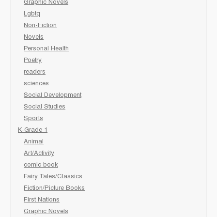
Graphic Novels
Lgbtq
Non-Fiction
Novels
Personal Health
Poetry
readers
sciences
Social Development
Social Studies
Sports
K-Grade 1
Animal
Art/Activity
comic book
Fairy Tales/Classics
Fiction/Picture Books
First Nations
Graphic Novels