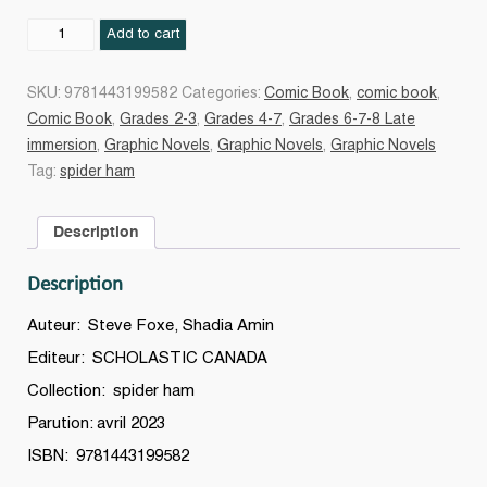
Suporcherie
Add to cart
à
Hollywood
SKU:
9781443199582
Categories:
Comic Book
,
comic book
,
#02
Comic Book
,
Grades 2-3
,
Grades 4-7
,
Grades 6-7-8 Late
quantity
immersion
,
Graphic Novels
,
Graphic Novels
,
Graphic Novels
Tag:
spider ham
Description
Description
Auteur: Steve Foxe, Shadia Amin
Editeur: SCHOLASTIC CANADA
Collection: spider ham
Parution: avril 2023
ISBN: 9781443199582