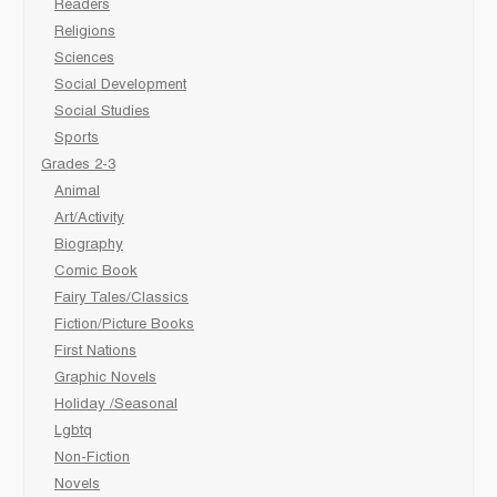
Readers
Religions
Sciences
Social Development
Social Studies
Sports
Grades 2-3
Animal
Art/Activity
Biography
Comic Book
Fairy Tales/Classics
Fiction/Picture Books
First Nations
Graphic Novels
Holiday /Seasonal
Lgbtq
Non-Fiction
Novels