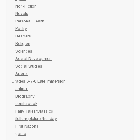
Non-Fiction
Novels
Personal Health
Poetry
Readers
Religion
Sciences
Social Development
Social Studies
Sports
Grades 6-7-8 Late immersion
animal
Biography
comic book
Fairy Tales/Classics
fiction/ picture /holiday
First Nations
game