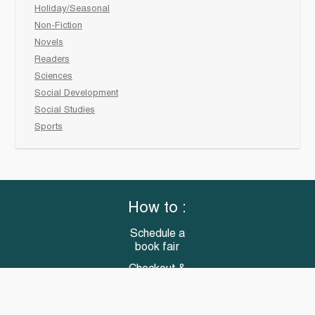
Holiday/Seasonal
Non-Fiction
Novels
Readers
Sciences
Social Development
Social Studies
Sports
How to :
Schedule a
book fair
Checkout &
invoice your School
Reach Us