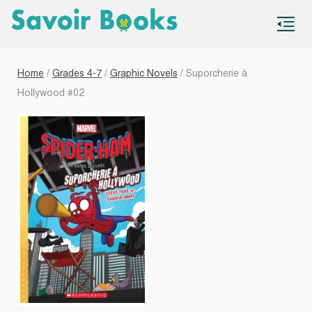
S
co
Home
/
Grades 4-7
/
Graphic Novels
/ Suporcherie à
Hollywood #02