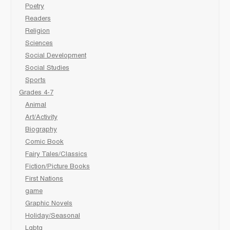
Poetry
Readers
Religion
Sciences
Social Development
Social Studies
Sports
Grades 4-7
Animal
Art/Activity
Biography
Comic Book
Fairy Tales/Classics
Fiction/Picture Books
First Nations
game
Graphic Novels
Holiday/Seasonal
Lgbtq