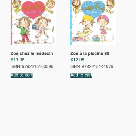
Zoé chez le médecin
Zoé à la piscine 30
$
13.95
$
12.95
ISBN: 9782215160595
ISBN: 9782215144076
Add to cart
Add to cart