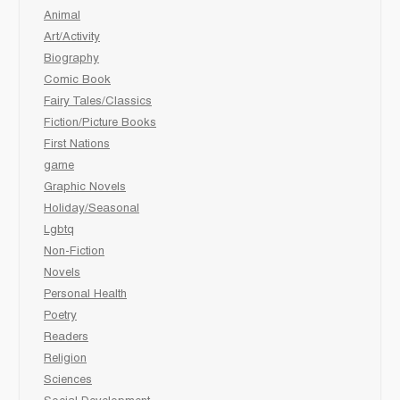
Animal
Art/Activity
Biography
Comic Book
Fairy Tales/Classics
Fiction/Picture Books
First Nations
game
Graphic Novels
Holiday/Seasonal
Lgbtq
Non-Fiction
Novels
Personal Health
Poetry
Readers
Religion
Sciences