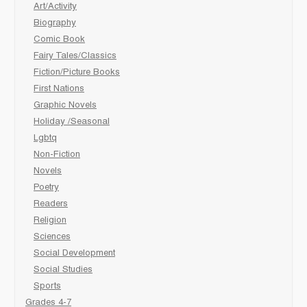
Art/Activity
Biography
Comic Book
Fairy Tales/Classics
Fiction/Picture Books
First Nations
Graphic Novels
Holiday /Seasonal
Lgbtq
Non-Fiction
Novels
Poetry
Readers
Religion
Sciences
Social Development
Social Studies
Sports
Grades 4-7