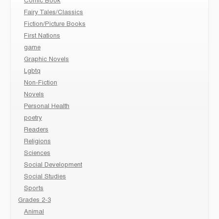
Comic Book
Fairy Tales/Classics
Fiction/Picture Books
First Nations
game
Graphic Novels
Lgbtq
Non-Fiction
Novels
Personal Health
poetry
Readers
Religions
Sciences
Social Development
Social Studies
Sports
Grades 2-3
Animal