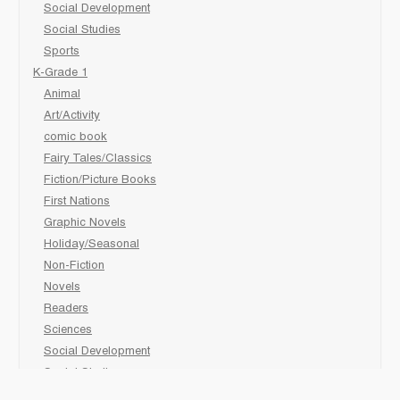
Social Development
Social Studies
Sports
K-Grade 1
Animal
Art/Activity
comic book
Fairy Tales/Classics
Fiction/Picture Books
First Nations
Graphic Novels
Holiday/Seasonal
Non-Fiction
Novels
Readers
Sciences
Social Development
Social Studies
Sports