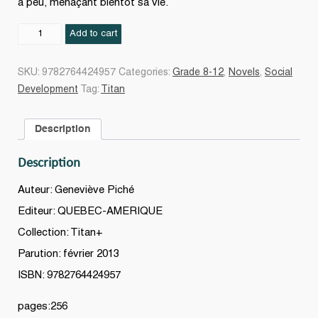
à peu, menaçant bientôt sa vie.
Seule
Add to cart
contre
moi
SKU:
9782764424957
Categories:
Grade 8-12
,
Novels
,
Social
quantity
Development
Tag:
Titan
Description
Description
Auteur: Geneviève Piché
Editeur: QUEBEC-AMERIQUE
Collection: Titan+
Parution: février 2013
ISBN: 9782764424957
pages:256