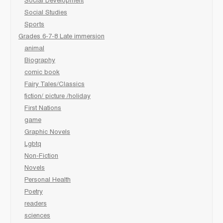
Social Development
Social Studies
Sports
Grades 6-7-8 Late immersion
animal
Biography
comic book
Fairy Tales/Classics
fiction/ picture /holiday
First Nations
game
Graphic Novels
Lgbtq
Non-Fiction
Novels
Personal Health
Poetry
readers
sciences