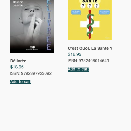
C’est Quoi, La Sante ?
$
16.95
Délivrée
ISBN: 9782408014643
$
18.95
Add to cart
ISBN: 9782897923082
Add to cart