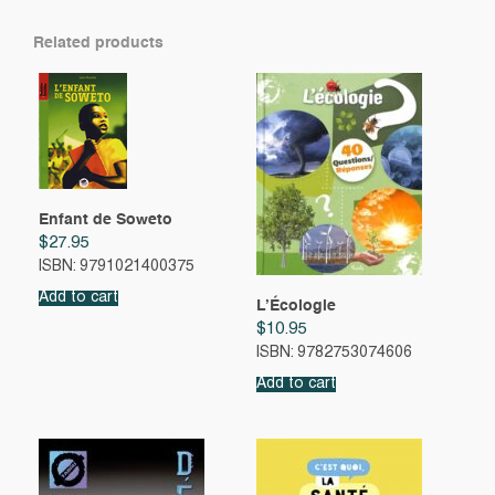
Related products
Enfant de Soweto
$
27.95
ISBN: 9791021400375
Add to cart
L’Écologie
$
10.95
ISBN: 9782753074606
Add to cart