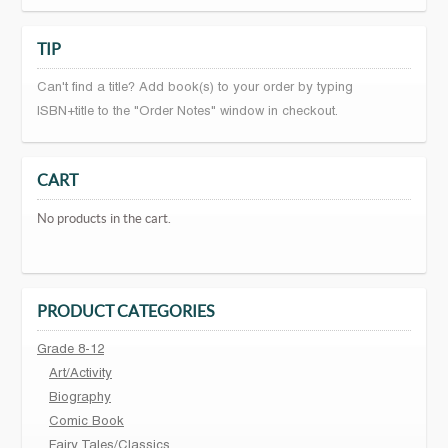
TIP
Can't find a title? Add book(s) to your order by typing
ISBN+title to the "Order Notes" window in checkout.
CART
No products in the cart.
PRODUCT CATEGORIES
Grade 8-12
Art/Activity
Biography
Comic Book
Fairy Tales/Classics