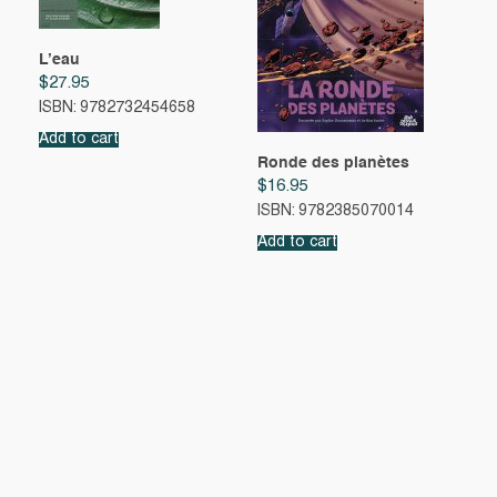
L’eau
$
27.95
ISBN: 9782732454658
Add to cart
Ronde des planètes
$
16.95
ISBN: 9782385070014
Add to cart