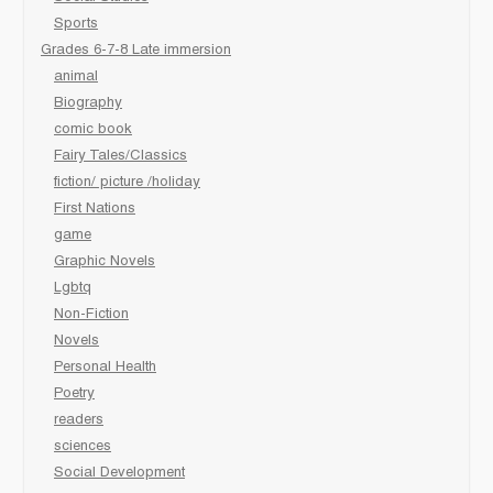
Sports
Grades 6-7-8 Late immersion
animal
Biography
comic book
Fairy Tales/Classics
fiction/ picture /holiday
First Nations
game
Graphic Novels
Lgbtq
Non-Fiction
Novels
Personal Health
Poetry
readers
sciences
Social Development