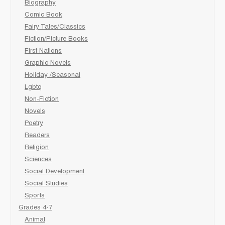
Biography
Comic Book
Fairy Tales/Classics
Fiction/Picture Books
First Nations
Graphic Novels
Holiday /Seasonal
Lgbtq
Non-Fiction
Novels
Poetry
Readers
Religion
Sciences
Social Development
Social Studies
Sports
Grades 4-7
Animal