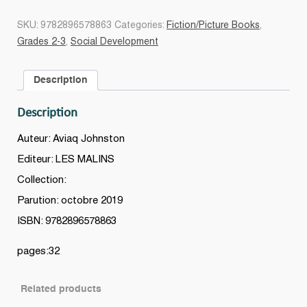
est
mon
SKU:
9782896578863
Categories:
Fiction/Picture Books
,
superpouvoir
Grades 2-3
,
Social Development
?
quantity
Description
Description
Auteur: Aviaq Johnston
Editeur: LES MALINS
Collection:
Parution: octobre 2019
ISBN: 9782896578863
pages:32
Related products