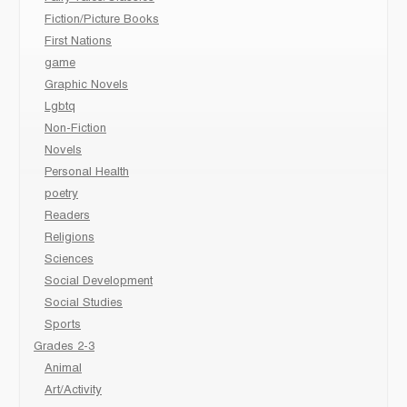
Fiction/Picture Books
First Nations
game
Graphic Novels
Lgbtq
Non-Fiction
Novels
Personal Health
poetry
Readers
Religions
Sciences
Social Development
Social Studies
Sports
Grades 2-3
Animal
Art/Activity