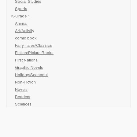
Social Studies
Sports
K-Grade 1
Animal
Art/Activity
comic book
Fairy Tales/Classics
Fiction/Picture Books
First Nations
Graphic Novels
Holiday/Seasonal
Non-Fiction
Novels
Readers
Sciences
Social Development
Social Studies
Sports