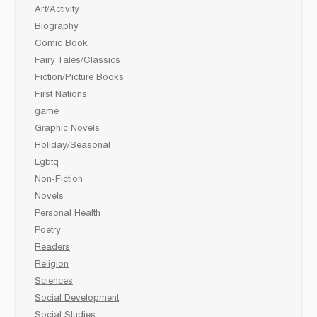
Art/Activity
Biography
Comic Book
Fairy Tales/Classics
Fiction/Picture Books
First Nations
game
Graphic Novels
Holiday/Seasonal
Lgbtq
Non-Fiction
Novels
Personal Health
Poetry
Readers
Religion
Sciences
Social Development
Social Studies