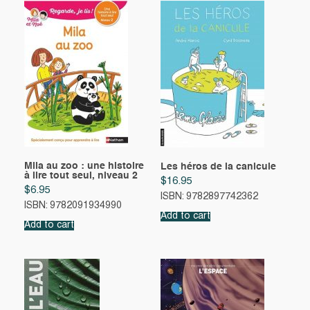
Mila au zoo : une histoire
Les héros de la canicule
à lire tout seul, niveau 2
$
16.95
$
6.95
ISBN: 9782897742362
ISBN: 9782091934990
Add to cart
Add to cart