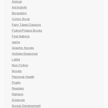
Animal
Art/Activity
Biography
Comic Book
Fairy Tales/Classics
Fiction/Picture Books
First Nations
game
Graphic Novels
Holiday/Seasonal
Lgbtq
Non-Fiction
Novels
Personal Health
Poetry
Readers
Religion
Sciences
Social Development