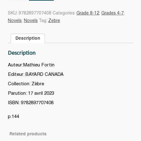
de
l'école
SKU:
9782897707408
Categories:
Grade 8-12
,
Grades 4-7
,
quantity
Novels
,
Novels
Tag:
Zebre
Description
Description
Auteur:Mathieu Fortin
Editeur: BAYARD CANADA
Collection: Zèbre
Parution: 17 avril 2023
ISBN: 9782897707408
p.144
Related products