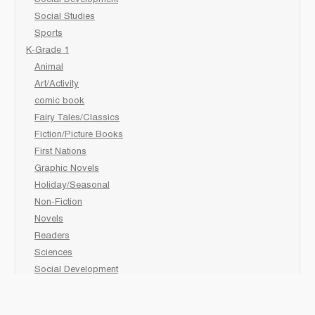
Social Studies
Sports
K-Grade 1
Animal
Art/Activity
comic book
Fairy Tales/Classics
Fiction/Picture Books
First Nations
Graphic Novels
Holiday/Seasonal
Non-Fiction
Novels
Readers
Sciences
Social Development
Social Studies
Sports