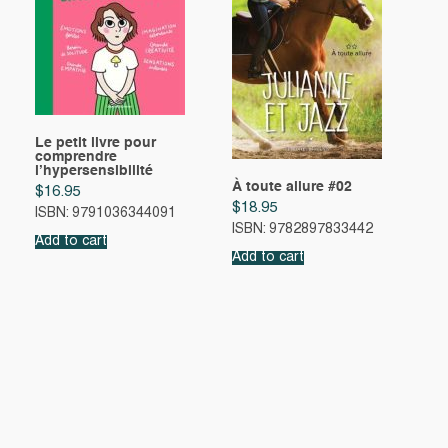
Le petit livre pour
comprendre
l’hypersensibilité
À toute allure #02
$
16.95
$
18.95
ISBN: 9791036344091
ISBN: 9782897833442
Add to cart
Add to cart