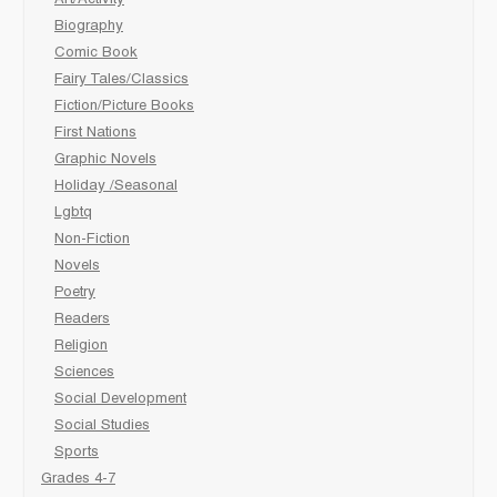
Biography
Comic Book
Fairy Tales/Classics
Fiction/Picture Books
First Nations
Graphic Novels
Holiday /Seasonal
Lgbtq
Non-Fiction
Novels
Poetry
Readers
Religion
Sciences
Social Development
Social Studies
Sports
Grades 4-7