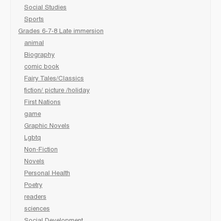
Social Studies
Sports
Grades 6-7-8 Late immersion
animal
Biography
comic book
Fairy Tales/Classics
fiction/ picture /holiday
First Nations
game
Graphic Novels
Lgbtq
Non-Fiction
Novels
Personal Health
Poetry
readers
sciences
Social Development