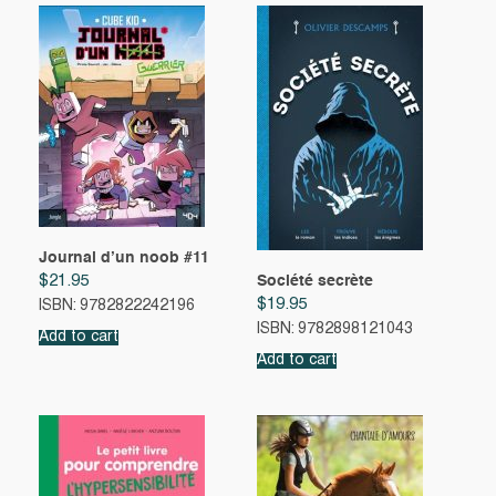
Journal d’un noob #11
$
21.95
Société secrète
$
19.95
ISBN: 9782822242196
ISBN: 9782898121043
Add to cart
Add to cart