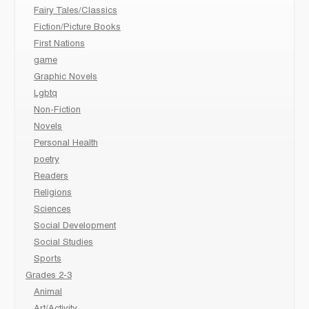
Fairy Tales/Classics
Fiction/Picture Books
First Nations
game
Graphic Novels
Lgbtq
Non-Fiction
Novels
Personal Health
poetry
Readers
Religions
Sciences
Social Development
Social Studies
Sports
Grades 2-3
Animal
Art/Activity