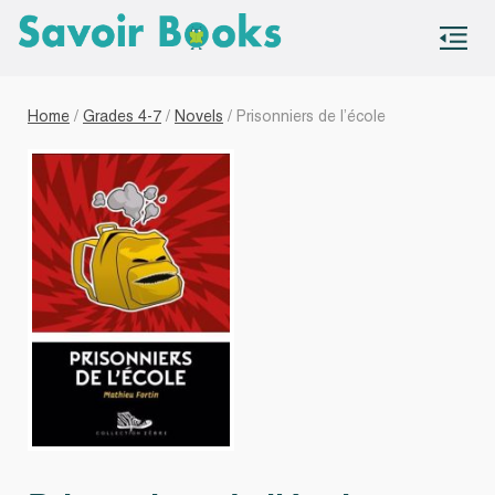
S
co
Home
/
Grades 4-7
/
Novels
/ Prisonniers de l’école