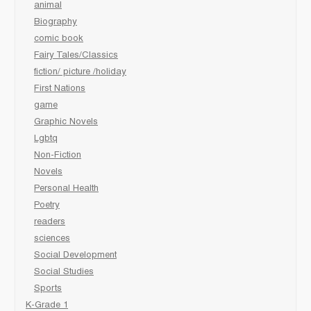
animal
Biography
comic book
Fairy Tales/Classics
fiction/ picture /holiday
First Nations
game
Graphic Novels
Lgbtq
Non-Fiction
Novels
Personal Health
Poetry
readers
sciences
Social Development
Social Studies
Sports
K-Grade 1