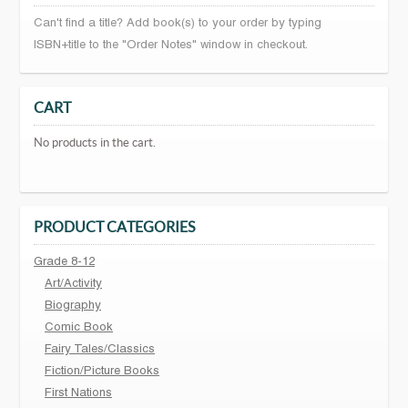
Can't find a title? Add book(s) to your order by typing
ISBN+title to the "Order Notes" window in checkout.
CART
No products in the cart.
PRODUCT CATEGORIES
Grade 8-12
Art/Activity
Biography
Comic Book
Fairy Tales/Classics
Fiction/Picture Books
First Nations