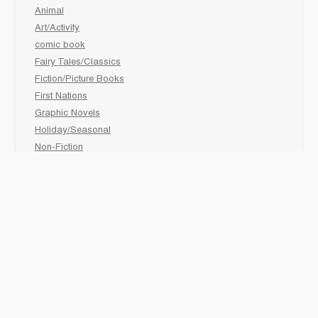
Animal
Art/Activity
comic book
Fairy Tales/Classics
Fiction/Picture Books
First Nations
Graphic Novels
Holiday/Seasonal
Non-Fiction
Novels
Readers
Sciences
Social Development
Social Studies
Sports