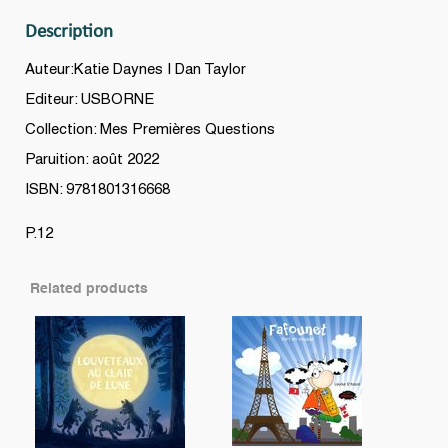
?
Description
quantity
Auteur:Katie Daynes | Dan Taylor
Editeur: USBORNE
Collection: Mes Premières Questions
Paruition: août 2022
ISBN: 9781801316668
P.12
Related products