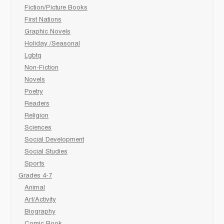
Fiction/Picture Books
First Nations
Graphic Novels
Holiday /Seasonal
Lgbtq
Non-Fiction
Novels
Poetry
Readers
Religion
Sciences
Social Development
Social Studies
Sports
Grades 4-7
Animal
Art/Activity
Biography