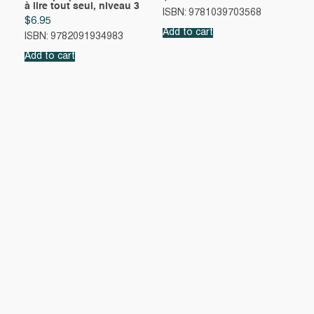
à lire tout seul, niveau 3
ISBN: 9781039703568
$
6.95
Add to cart
ISBN: 9782091934983
Add to cart