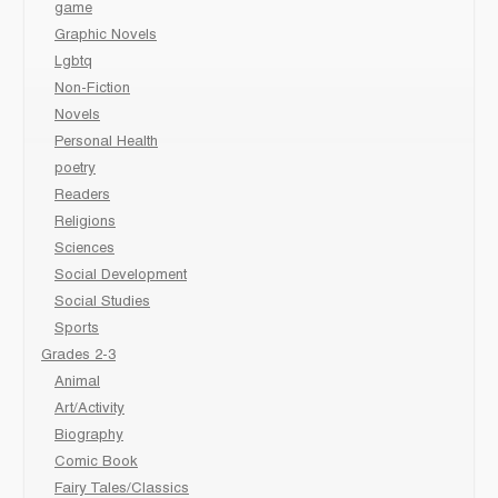
game
Graphic Novels
Lgbtq
Non-Fiction
Novels
Personal Health
poetry
Readers
Religions
Sciences
Social Development
Social Studies
Sports
Grades 2-3
Animal
Art/Activity
Biography
Comic Book
Fairy Tales/Classics