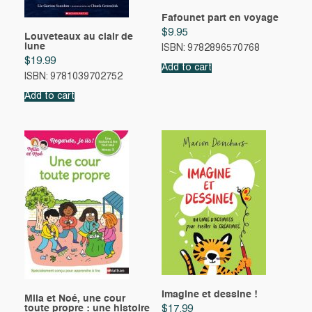
Fafounet part en voyage
$
9.95
Louveteaux au clair de
lune
ISBN: 9782896570768
$
19.99
Add to cart
ISBN: 9781039702752
Add to cart
Imagine et dessine !
Mila et Noé, une cour
toute propre : une histoire
$
17.99