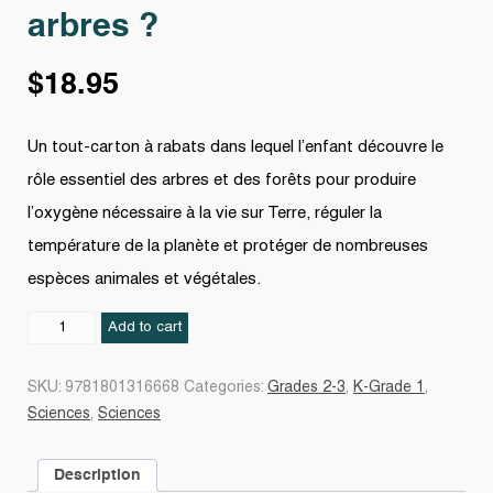
arbres ?
$
18.95
Un tout-carton à rabats dans lequel l’enfant découvre le
rôle essentiel des arbres et des forêts pour produire
l’oxygène nécessaire à la vie sur Terre, réguler la
température de la planète et protéger de nombreuses
espèces animales et végétales.
Pourquoi
Add to cart
a-
t-
SKU:
9781801316668
Categories:
Grades 2-3
,
K-Grade 1
,
on
Sciences
,
Sciences
besoin
des
Description
arbres