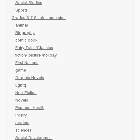
Social Studies
Sports
Grades 6-7-8 Late immersion
animal
Biography
comic book
Fairy Tales/Classics
fiction/ picture /holiday
First Nations
game
Graphic Novels
Lgbtq
Non-Fiction
Novels
Personal Health
Poetry
readers
sciences
Social Development