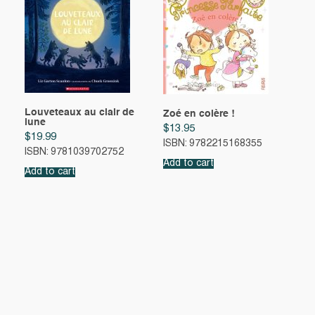
Louveteaux au clair de
Zoé en colère !
lune
$
13.95
$
19.99
ISBN: 9782215168355
ISBN: 9781039702752
Add to cart
Add to cart