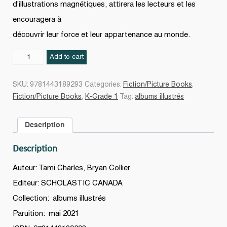
d’illustrations magnétiques, attirera les lecteurs et les
encouragera à
découvrir leur force et leur appartenance au monde.
Parce
Add to cart
que
ta
SKU:
9781443189293
Categories:
Fiction/Picture Books
,
vie
Fiction/Picture Books
,
K-Grade 1
Tag:
albums illustrés
compte
quantity
Description
Description
Auteur: Tami Charles, Bryan Collier
Editeur: SCHOLASTIC CANADA
Collection: albums illustrés
Paruition: mai 2021