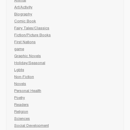
Animal
Art/Activity
Biography
Comic Book
Fairy Tales/Classics
Fiction/Picture Books
First Nations
game
Graphic Novels
Holiday/Seasonal
Lgbtq
Non-Fiction
Novels
Personal Health
Poetry
Readers
Religion
Sciences
Social Development