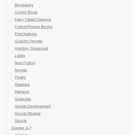
Biography
Comic Book
Fairy Tales/Classics
Fiction/Picture Books
First Nations
Graphic Novels
Holiday /Seasonal
Lgbtq
Non-Fiction
Novels
Poetry
Readers
Religion
Sciences
Social Development
Social Studies
Sports
Grades 4-7