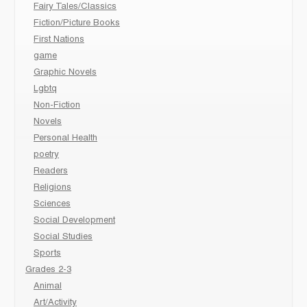
Fairy Tales/Classics
Fiction/Picture Books
First Nations
game
Graphic Novels
Lgbtq
Non-Fiction
Novels
Personal Health
poetry
Readers
Religions
Sciences
Social Development
Social Studies
Sports
Grades 2-3
Animal
Art/Activity