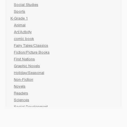
Social Studies
Sports
K-Grade 1
Animal
Art/Activity
comic book
Fairy Tales/Classics
Fiction/Picture Books
First Nations
Graphic Novels
Holiday/Seasonal
Non-Fiction
Novels
Readers
Sciences
Social Development
Social Studies
Sports