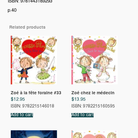
ISBN: 9781443189293
p.40
Related products
Zoé à la fête foraine #33
Zoé chez le médecin
$
12.95
$
13.95
ISBN: 9782215146018
ISBN: 9782215160595
Add to cart
Add to cart