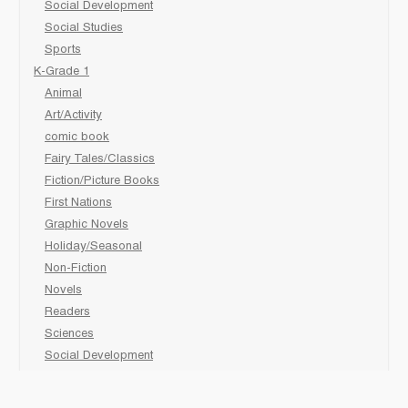
Social Development
Social Studies
Sports
K-Grade 1
Animal
Art/Activity
comic book
Fairy Tales/Classics
Fiction/Picture Books
First Nations
Graphic Novels
Holiday/Seasonal
Non-Fiction
Novels
Readers
Sciences
Social Development
Social Studies
Sports