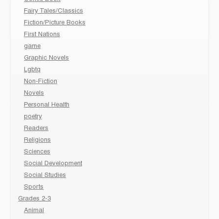
Fairy Tales/Classics
Fiction/Picture Books
First Nations
game
Graphic Novels
Lgbtq
Non-Fiction
Novels
Personal Health
poetry
Readers
Religions
Sciences
Social Development
Social Studies
Sports
Grades 2-3
Animal