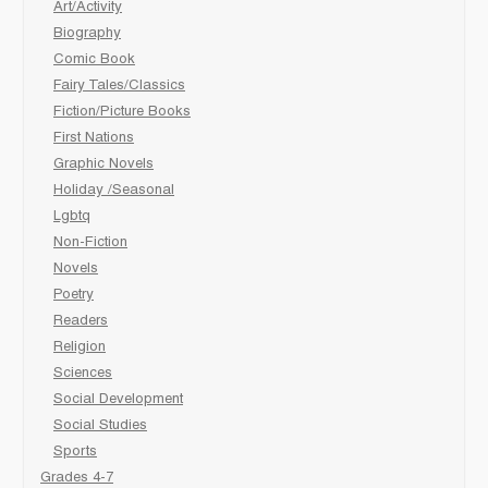
Art/Activity
Biography
Comic Book
Fairy Tales/Classics
Fiction/Picture Books
First Nations
Graphic Novels
Holiday /Seasonal
Lgbtq
Non-Fiction
Novels
Poetry
Readers
Religion
Sciences
Social Development
Social Studies
Sports
Grades 4-7