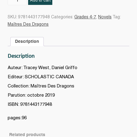
Add to cart
du
dragon
SKU:
9781443177948
Categories:
Grades 4-7
,
Novels
Tag:
du
Maîtres Des Dragons
Séisme(L')
#13
Description
WEST
quantity
Description
Auteur: Tracey West, Daniel Griffo
Editeur: SCHOLASTIC CANADA
Collection: Maîtres Des Dragons
Parution: octobre 2019
ISBN: 9781443177948
pages:96
Related products