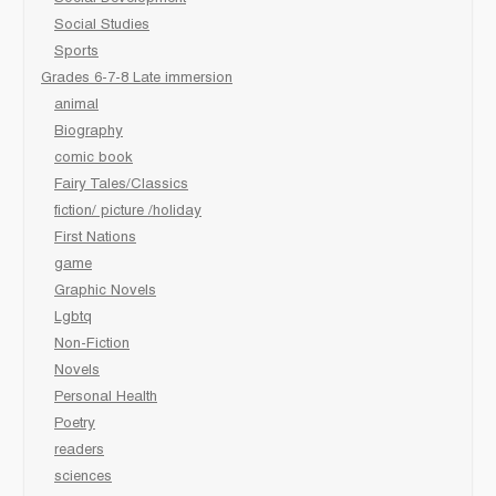
Social Studies
Sports
Grades 6-7-8 Late immersion
animal
Biography
comic book
Fairy Tales/Classics
fiction/ picture /holiday
First Nations
game
Graphic Novels
Lgbtq
Non-Fiction
Novels
Personal Health
Poetry
readers
sciences