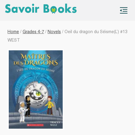
S
co
Home
/
Grades 4-7
/
Novels
/ Oeil du dragon du Séisme(L’) #13
WEST