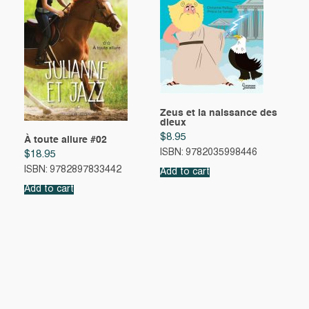
Zeus et la naissance des
dieux
$
8.95
À toute allure #02
ISBN: 9782035998446
$
18.95
ISBN: 9782897833442
Add to cart
Add to cart