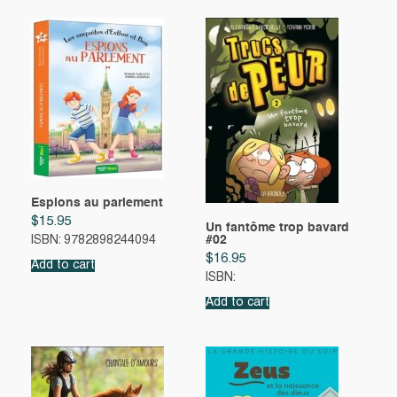
Espions au parlement
$
15.95
Un fantôme trop bavard
#02
ISBN: 9782898244094
$
16.95
Add to cart
ISBN:
Add to cart