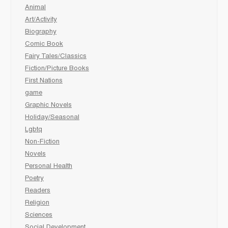
Animal
Art/Activity
Biography
Comic Book
Fairy Tales/Classics
Fiction/Picture Books
First Nations
game
Graphic Novels
Holiday/Seasonal
Lgbtq
Non-Fiction
Novels
Personal Health
Poetry
Readers
Religion
Sciences
Social Development