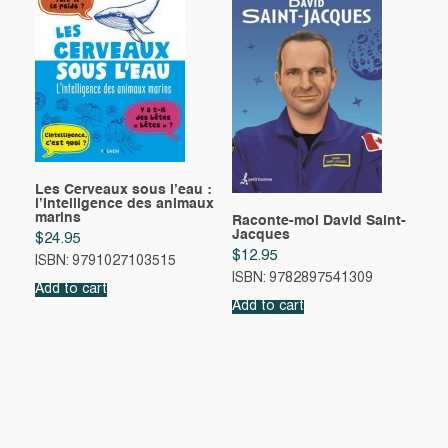
Les Cerveaux sous l’eau :
l’Intelligence des animaux
marins
Raconte-moi David Saint-
Jacques
$
24.95
$
12.95
ISBN: 9791027103515
ISBN: 9782897541309
Add to cart
Add to cart