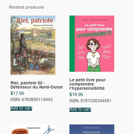
Related products
Le petit livre pour
Riel, patriote 02 :
comprendre
Défenseur du Nord-Ouest
l’hypersensibilité
$
17.95
$
16.95
ISBN: 9782896114443
ISBN: 9791036344091
Add to cart
Add to cart