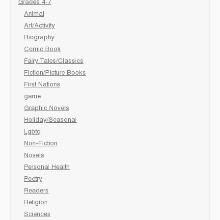
Grades 4-7
Animal
Art/Activity
Biography
Comic Book
Fairy Tales/Classics
Fiction/Picture Books
First Nations
game
Graphic Novels
Holiday/Seasonal
Lgbtq
Non-Fiction
Novels
Personal Health
Poetry
Readers
Religion
Sciences