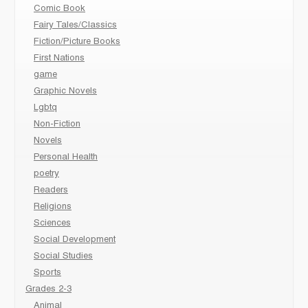
Comic Book
Fairy Tales/Classics
Fiction/Picture Books
First Nations
game
Graphic Novels
Lgbtq
Non-Fiction
Novels
Personal Health
poetry
Readers
Religions
Sciences
Social Development
Social Studies
Sports
Grades 2-3
Animal