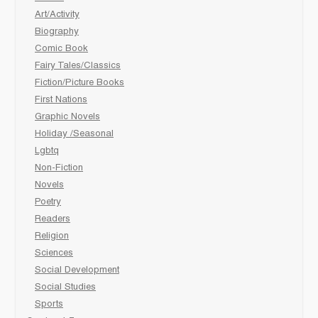
Art/Activity
Biography
Comic Book
Fairy Tales/Classics
Fiction/Picture Books
First Nations
Graphic Novels
Holiday /Seasonal
Lgbtq
Non-Fiction
Novels
Poetry
Readers
Religion
Sciences
Social Development
Social Studies
Sports