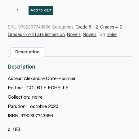
Mission
Add to cart
Nanouime
#03
SKU:
9782897743666
Categories:
Grade 8-12
,
Grades 4-7
,
quantity
Grades 6-7-8 Late immersion
,
Novels
,
Novels
Tag:
noire
Description
Description
Auteur: Alexandre Côté-Fournier
Editeur: COURTE ECHELLE
Collection: noire
Parution: octobre 2020
ISBN: 9782897743666
p. 180