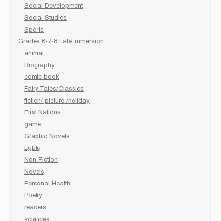
Social Development
Social Studies
Sports
Grades 6-7-8 Late immersion
animal
Biography
comic book
Fairy Tales/Classics
fiction/ picture /holiday
First Nations
game
Graphic Novels
Lgbtq
Non-Fiction
Novels
Personal Health
Poetry
readers
sciences