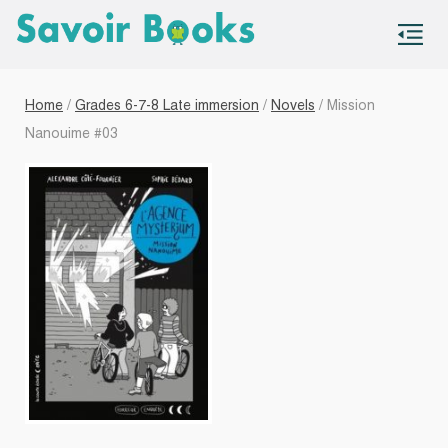
S
co
Home
/
Grades 6-7-8 Late immersion
/
Novels
/ Mission
Nanouime #03