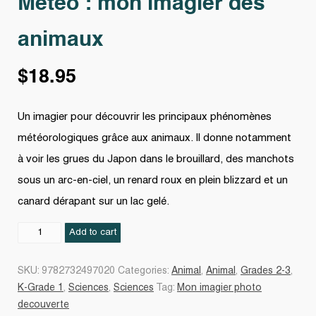
Météo : mon imagier des
animaux
$
18.95
Un imagier pour découvrir les principaux phénomènes
météorologiques grâce aux animaux. Il donne notamment
à voir les grues du Japon dans le brouillard, des manchots
sous un arc-en-ciel, un renard roux en plein blizzard et un
canard dérapant sur un lac gelé.
Météo
Add to cart
:
mon
SKU:
9782732497020
Categories:
Animal
,
Animal
,
Grades 2-3
,
imagier
K-Grade 1
,
Sciences
,
Sciences
Tag:
Mon imagier photo
des
decouverte
animaux