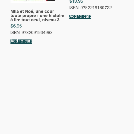
$
13.95
ISBN: 9782215180722
Mila et Noé, une cour
toute propre : une histoire
Add to cart
à lire tout seul, niveau 3
$
6.95
ISBN: 9782091934983
Add to cart