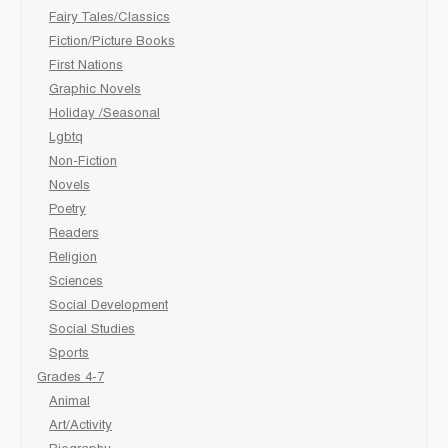
Fairy Tales/Classics
Fiction/Picture Books
First Nations
Graphic Novels
Holiday /Seasonal
Lgbtq
Non-Fiction
Novels
Poetry
Readers
Religion
Sciences
Social Development
Social Studies
Sports
Grades 4-7
Animal
Art/Activity