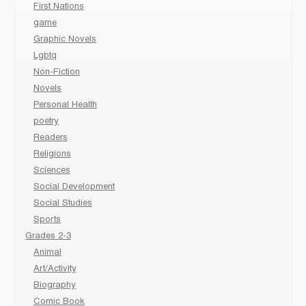
First Nations
game
Graphic Novels
Lgbtq
Non-Fiction
Novels
Personal Health
poetry
Readers
Religions
Sciences
Social Development
Social Studies
Sports
Grades 2-3
Animal
Art/Activity
Biography
Comic Book