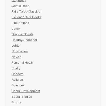
Biography
Comic Book
Fairy Tales/Classics
Fiction/Picture Books
First Nations
game
Graphic Novels
Holiday/Seasonal
Lgbtq
Non-Fiction
Novels
Personal Health
Poetry
Readers
Religion
Sciences
Social Development
Social Studies
Sports