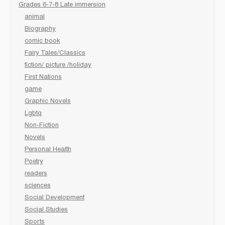
Grades 6-7-8 Late immersion
animal
Biography
comic book
Fairy Tales/Classics
fiction/ picture /holiday
First Nations
game
Graphic Novels
Lgbtq
Non-Fiction
Novels
Personal Health
Poetry
readers
sciences
Social Development
Social Studies
Sports