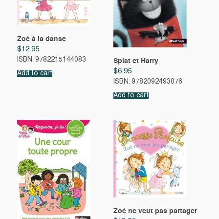
Zoé à la danse
$
12.95
ISBN: 9782215144083
Splat et Harry
$
6.95
Add to cart
ISBN: 9782092493076
Add to cart
Zoé ne veut pas partager