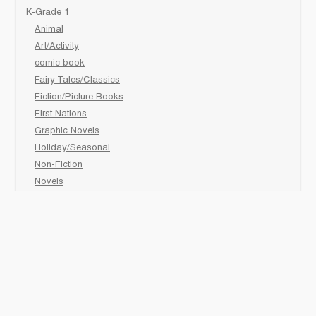
K-Grade 1
Animal
Art/Activity
comic book
Fairy Tales/Classics
Fiction/Picture Books
First Nations
Graphic Novels
Holiday/Seasonal
Non-Fiction
Novels
Readers
Sciences
Social Development
Social Studies
Sports