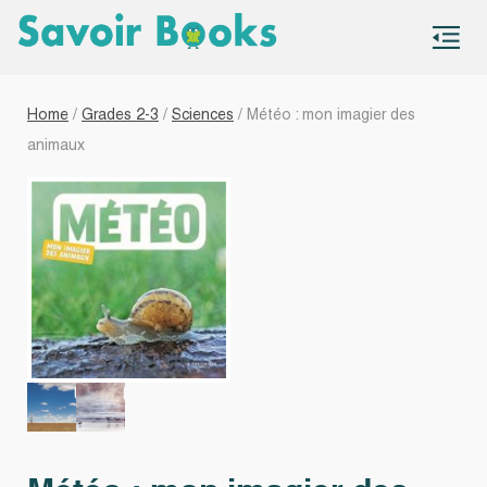
S
co
Home
/
Grades 2-3
/
Sciences
/ Météo : mon imagier des
animaux