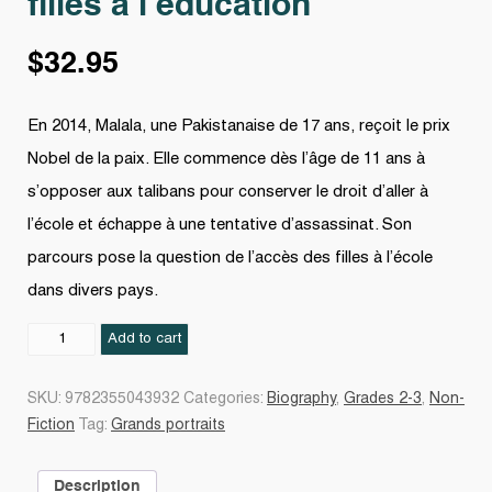
filles à l’éducation
$
32.95
En 2014, Malala, une Pakistanaise de 17 ans, reçoit le prix
Nobel de la paix. Elle commence dès l’âge de 11 ans à
s’opposer aux talibans pour conserver le droit d’aller à
l’école et échappe à une tentative d’assassinat. Son
parcours pose la question de l’accès des filles à l’école
dans divers pays.
Malala
Add to cart
:
pour
SKU:
9782355043932
Categories:
Biography
,
Grades 2-3
,
Non-
le
Fiction
Tag:
Grands portraits
droit
des
Description