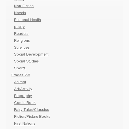
Non-Fiction
Novels
Personal Health
poetry
Readers
Religions
Sciences
Social Development
Social Studies
Sports
Grades 2-3
Animal
Art/Activity
Biography
Comic Book
Fairy Tales/Classics
Fiction/Picture Books
First Nations