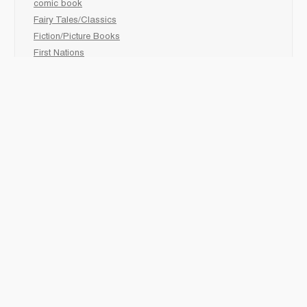
comic book
Fairy Tales/Classics
Fiction/Picture Books
First Nations
Graphic Novels
Holiday/Seasonal
Non-Fiction
Novels
Readers
Sciences
Social Development
Social Studies
Sports
How to :
Schedule a