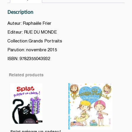
filles
à
Description
l'éducation
quantity
Auteur: Raphaële Frier
Editeur: RUE DU MONDE
Collection:Grands Portraits
Parution: novembre 2015
ISBN: 9782355043932
Related products