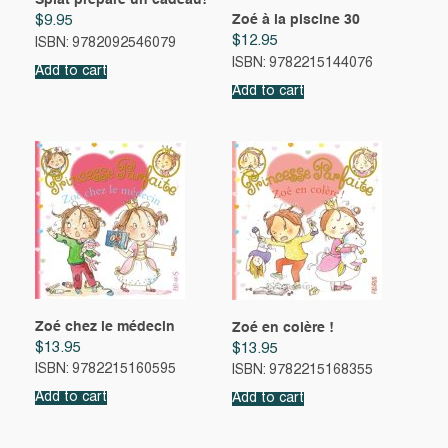
Splat prépare un cadeau!
Zoé à la piscine 30
$
9.95
$
12.95
ISBN: 9782092546079
ISBN: 9782215144076
Add to cart
Add to cart
Zoé chez le médecin
Zoé en colère !
$
13.95
$
13.95
ISBN: 9782215160595
ISBN: 9782215168355
Add to cart
Add to cart