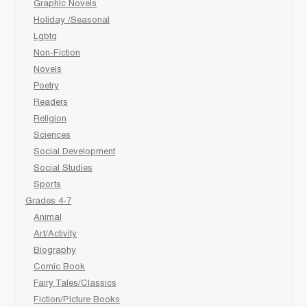
Graphic Novels
Holiday /Seasonal
Lgbtq
Non-Fiction
Novels
Poetry
Readers
Religion
Sciences
Social Development
Social Studies
Sports
Grades 4-7
Animal
Art/Activity
Biography
Comic Book
Fairy Tales/Classics
Fiction/Picture Books