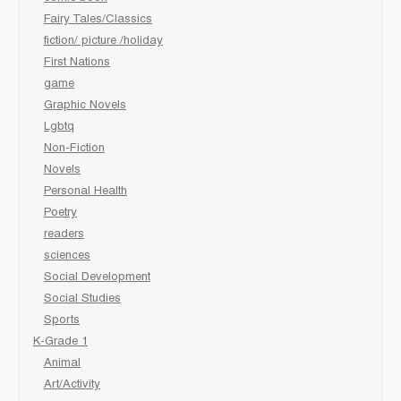
Fairy Tales/Classics
fiction/ picture /holiday
First Nations
game
Graphic Novels
Lgbtq
Non-Fiction
Novels
Personal Health
Poetry
readers
sciences
Social Development
Social Studies
Sports
K-Grade 1
Animal
Art/Activity