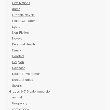
First Nations
game
Graphic Novels
Holiday/Seasonal
Lgbtq
Non-Fiction
Novels
Personal Health
Poetry
Readers
Religion
Sciences
Social Development
Social Studies
Sports
Grades 6-7-8 Late immersion
animal
Biography
comic book