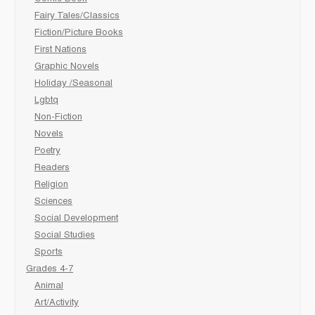
Fairy Tales/Classics
Fiction/Picture Books
First Nations
Graphic Novels
Holiday /Seasonal
Lgbtq
Non-Fiction
Novels
Poetry
Readers
Religion
Sciences
Social Development
Social Studies
Sports
Grades 4-7
Animal
Art/Activity