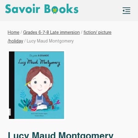
S
co
Home
/
Grades 6-7-8 Late immersion
/
fiction/ picture
/holiday
/ Lucy Maud Montgomery
Lucy Maud Montgomery