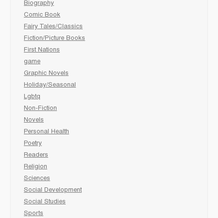
Biography
Comic Book
Fairy Tales/Classics
Fiction/Picture Books
First Nations
game
Graphic Novels
Holiday/Seasonal
Lgbtq
Non-Fiction
Novels
Personal Health
Poetry
Readers
Religion
Sciences
Social Development
Social Studies
Sports