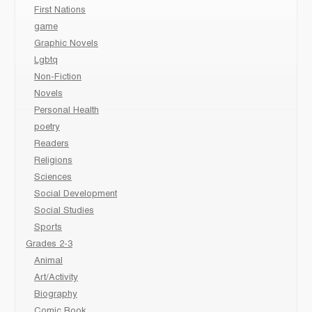
First Nations
game
Graphic Novels
Lgbtq
Non-Fiction
Novels
Personal Health
poetry
Readers
Religions
Sciences
Social Development
Social Studies
Sports
Grades 2-3
Animal
Art/Activity
Biography
Comic Book