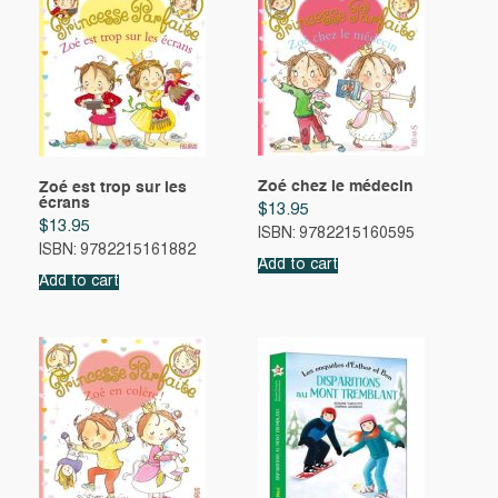
Zoé chez le médecin
Zoé est trop sur les
écrans
$
13.95
$
13.95
ISBN: 9782215160595
ISBN: 9782215161882
Add to cart
Add to cart