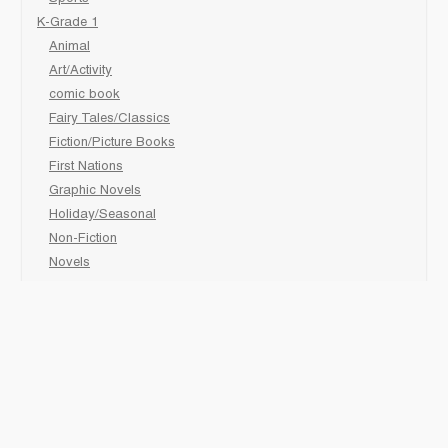
K-Grade 1
Animal
Art/Activity
comic book
Fairy Tales/Classics
Fiction/Picture Books
First Nations
Graphic Novels
Holiday/Seasonal
Non-Fiction
Novels
Readers
Sciences
Social Development
Social Studies
Sports