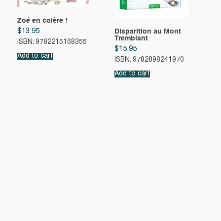
Zoé en colère !
$
13.95
Disparition au Mont
Tremblant
ISBN: 9782215168355
$
15.95
Add to cart
ISBN: 9782898241970
Add to cart