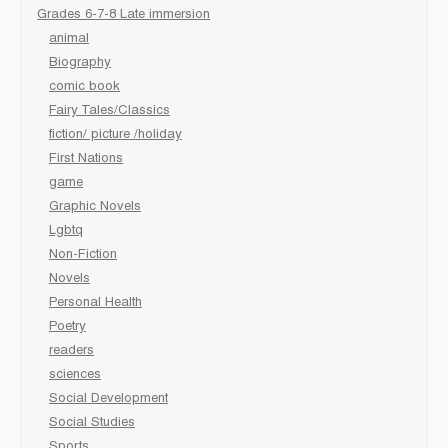
Grades 6-7-8 Late immersion
animal
Biography
comic book
Fairy Tales/Classics
fiction/ picture /holiday
First Nations
game
Graphic Novels
Lgbtq
Non-Fiction
Novels
Personal Health
Poetry
readers
sciences
Social Development
Social Studies
Sports