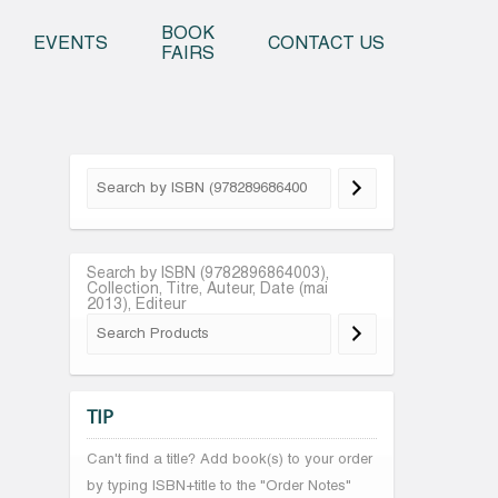
o content
BOOK
EVENTS
CONTACT US
FAIRS
Search by ISBN (9782896864003),
Collection, Titre, Auteur, Date (mai
2013), Editeur
TIP
Can't find a title? Add book(s) to your order
by typing ISBN+title to the "Order Notes"