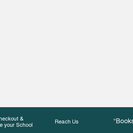
heckout &
“Books
Reach Us
ce your School