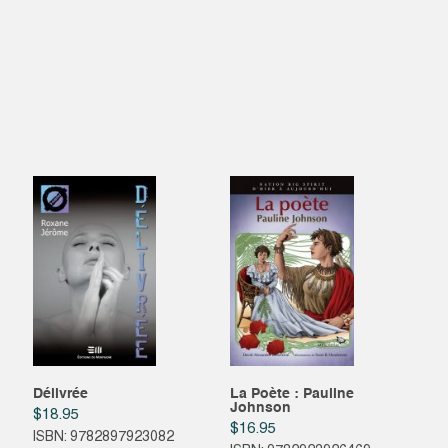
Délivrée
La Poète : Pauline
Johnson
$
18.95
$
16.95
ISBN: 9782897923082