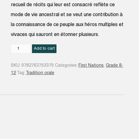
recueil de récits qui leur est consacré reflète ce
mode de vie ancestral et se veut une contribution à
la connaissance de ce peuple aux héros multiples et
vivaces qui sauront en étonner plusieurs.
Les
Add to cart
récits
de
SKU:
9782763753379
Categories:
First Nations
,
Grade 8-
notre
12
Tag:
Tradition orale
terre
-
Les
Mi'gmaq
quantity