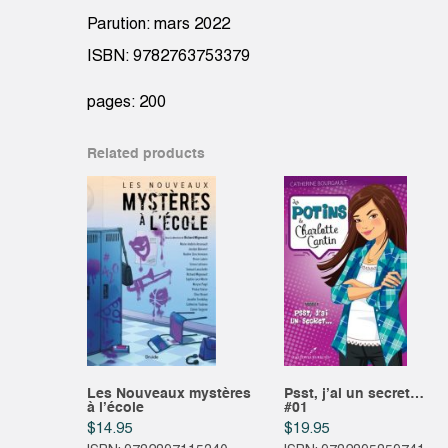
Parution: mars 2022
ISBN: 9782763753379
pages: 200
Related products
Les Nouveaux mystères
Psst, j’ai un secret…
à l’école
#01
$
14.95
$
19.95