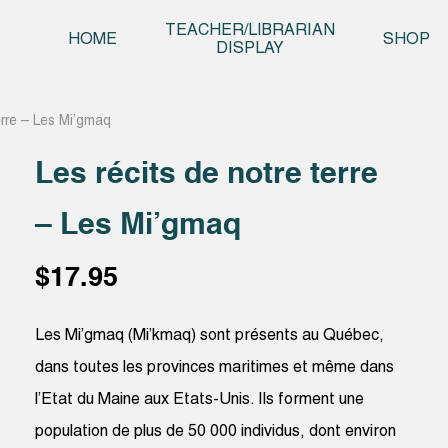
Skip t
TEACHER/LIBRARIAN
HOME
SHOP
DISPLAY
erre – Les Mi’gmaq
Les récits de notre terre
– Les Mi’gmaq
$
17.95
Les Mi’gmaq (Mi’kmaq) sont présents au Québec,
dans toutes les provinces maritimes et même dans
l’Etat du Maine aux Etats-Unis. Ils forment une
population de plus de 50 000 individus, dont environ