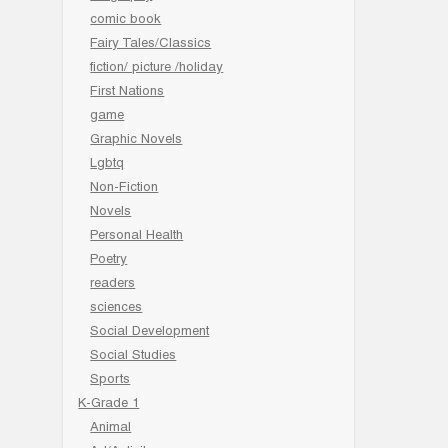
comic book
Fairy Tales/Classics
fiction/ picture /holiday
First Nations
game
Graphic Novels
Lgbtq
Non-Fiction
Novels
Personal Health
Poetry
readers
sciences
Social Development
Social Studies
Sports
K-Grade 1
Animal