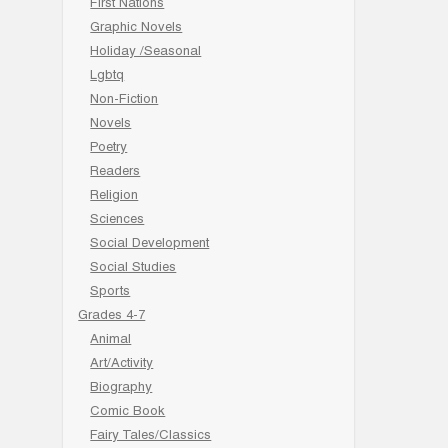
First Nations
Graphic Novels
Holiday /Seasonal
Lgbtq
Non-Fiction
Novels
Poetry
Readers
Religion
Sciences
Social Development
Social Studies
Sports
Grades 4-7
Animal
Art/Activity
Biography
Comic Book
Fairy Tales/Classics