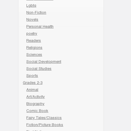
Lgbtq
Non-Fiction
Novels
Personal Health
poetry
Readers
Religions
Sciences
Social Development
Social Studies
Sports
Grades 2-3
Animal
Art/Activity
Biography
Comic Book
Fairy Tales/Classics
Fiction/Picture Books