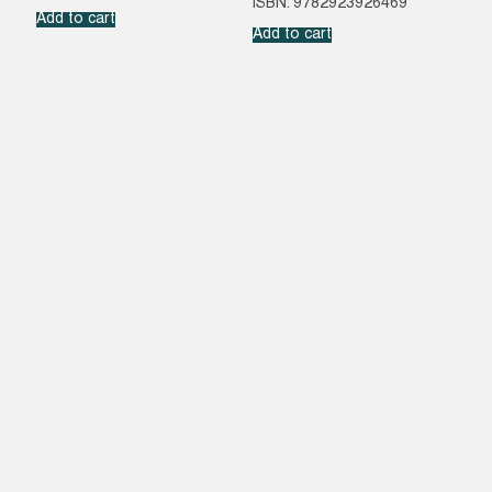
ISBN: 9782923926469
Add to cart
Add to cart