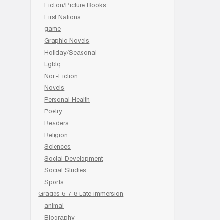
Fiction/Picture Books
First Nations
game
Graphic Novels
Holiday/Seasonal
Lgbtq
Non-Fiction
Novels
Personal Health
Poetry
Readers
Religion
Sciences
Social Development
Social Studies
Sports
Grades 6-7-8 Late immersion
animal
Biography