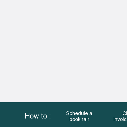
Schedule a
C
How to :
book fair
invoi