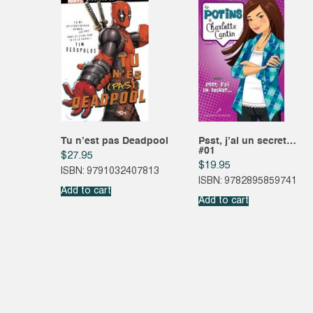
Tu n’est pas Deadpool
Psst, j’ai un secret…
#01
$
27.95
$
19.95
ISBN: 9791032407813
ISBN: 9782895859741
Add to cart
Add to cart