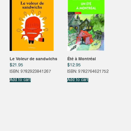
Le Voleur de sandwichs
Été à Montréal
$
21.95
$
12.95
ISBN: 9782923841267
ISBN: 9782764621752
Add to cart
Add to cart