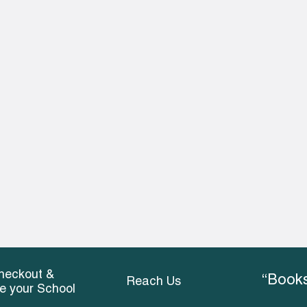
heckout &
“Books
Reach Us
ce your School