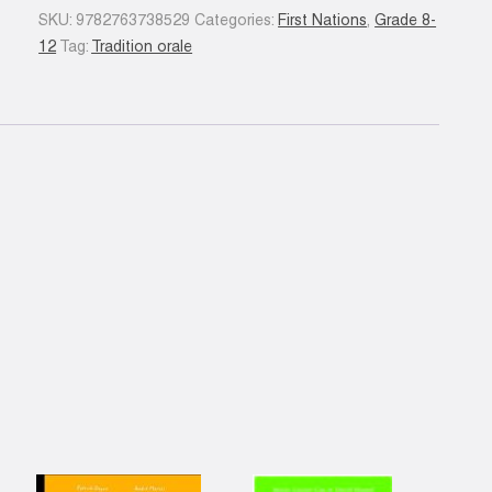
de
SKU:
9782763738529
Categories:
First Nations
,
Grade 8-
notre
12
Tag:
Tradition orale
terre.
Les
Algonquins
quantity