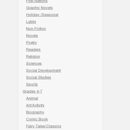
First Nations
Graphic Novels
Holiday /Seasonal
Lgbtq
Non-Fiction
Novels
Poetry
Readers
Religion
Sciences
Social Development
Social Studies
Sports
Grades 4-7
Animal
Art/Activity
Biography
Comic Book
Fairy Tales/Classics