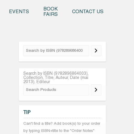
o content
BOOK
EVENTS
CONTACT US
FAIRS
Search by ISBN (9782896864003),
Collection, Titre, Auteur, Date (mai
2013), Editeur
TIP
Can't find a title? Add book(s) to your order
by typing ISBN+title to the "Order Notes"