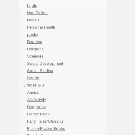
Lgbtq
Non-Fiction
Novels
Personal Health
poetry
Readers
Religions
Sciences
Social Development
Social Studies
Sports
Grades 2-3
Animal
Art/Activity
Biography
Comic Book
Fairy Tales/Classics
Fiction/Picture Books