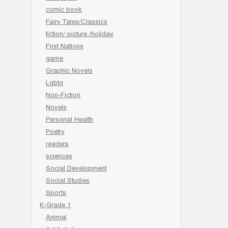
comic book
Fairy Tales/Classics
fiction/ picture /holiday
First Nations
game
Graphic Novels
Lgbtq
Non-Fiction
Novels
Personal Health
Poetry
readers
sciences
Social Development
Social Studies
Sports
K-Grade 1
Animal