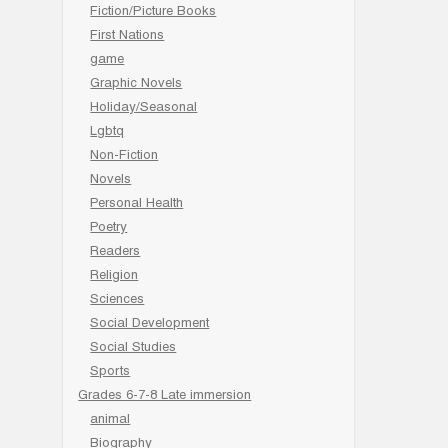
Fiction/Picture Books
First Nations
game
Graphic Novels
Holiday/Seasonal
Lgbtq
Non-Fiction
Novels
Personal Health
Poetry
Readers
Religion
Sciences
Social Development
Social Studies
Sports
Grades 6-7-8 Late immersion
animal
Biography