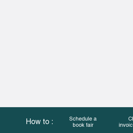
Schedule a
C
How to :
book fair
invoi