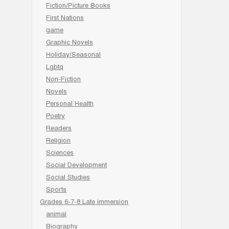
Fiction/Picture Books
First Nations
game
Graphic Novels
Holiday/Seasonal
Lgbtq
Non-Fiction
Novels
Personal Health
Poetry
Readers
Religion
Sciences
Social Development
Social Studies
Sports
Grades 6-7-8 Late immersion
animal
Biography