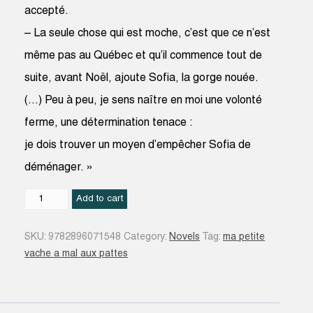
accepté.
– La seule chose qui est moche, c’est que ce n’est
même pas au Québec et qu’il commence tout de
suite, avant Noël, ajoute Sofia, la gorge nouée.
(…) Peu à peu, je sens naître en moi une volonté
ferme, une détermination tenace :
je dois trouver un moyen d’empêcher Sofia de
déménager. »
Les
Add to cart
Malheurs
de
SKU:
9782896071548
Category:
Novels
Tag:
ma petite
Sofia
vache a mal aux pattes
#110
quantity