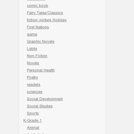
comic book
Fairy Tales/Classics
fiction/ picture /holiday
First Nations
game
Graphic Novels
Lgbtq
Non-Fiction
Novels
Personal Health
Poetry
readers
sciences
Social Development
Social Studies
Sports
K-Grade 1
Animal