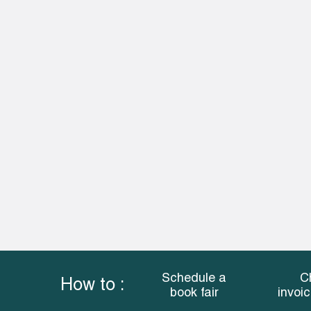
Schedule a
C
How to :
book fair
invoi