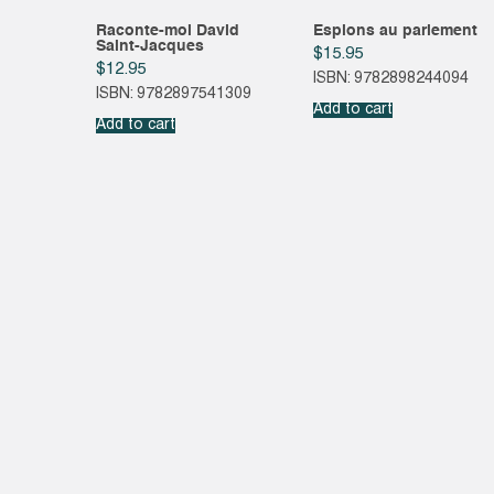
Raconte-moi David
Espions au parlement
Saint-Jacques
$
15.95
$
12.95
ISBN: 9782898244094
ISBN: 9782897541309
Add to cart
Add to cart