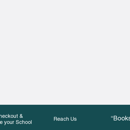
heckout &
“Books
Reach Us
ce your School