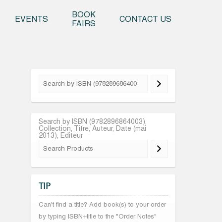
o content
BOOK
EVENTS
CONTACT US
FAIRS
Search by ISBN (9782896864003),
Collection, Titre, Auteur, Date (mai
2013), Editeur
TIP
Can't find a title? Add book(s) to your order
by typing ISBN+title to the "Order Notes"