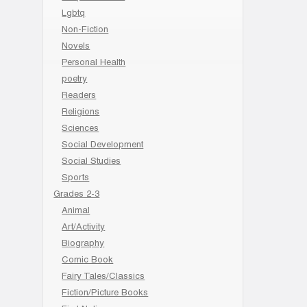
Lgbtq
Non-Fiction
Novels
Personal Health
poetry
Readers
Religions
Sciences
Social Development
Social Studies
Sports
Grades 2-3
Animal
Art/Activity
Biography
Comic Book
Fairy Tales/Classics
Fiction/Picture Books