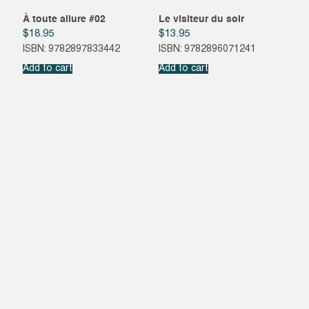
À toute allure #02
Le visiteur du soir
$
18.95
$
13.95
ISBN: 9782897833442
ISBN: 9782896071241
Add to cart
Add to cart