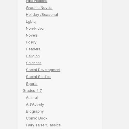
First Nations
Graphic Novels
Holiday /Seasonal
Lgbtq
Non-Fiction
Novels
Poetry
Readers
Religion
Sciences
Social Development
Social Studies
Sports
Grades 4-7
Animal
Art/Activity
Biography
Comic Book
Fairy Tales/Classics