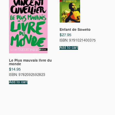
Enfant de Soweto
$
27.95
ISBN: 9791021400375
Add to cart
Le Plus mauvais livre du
monde
$
14.95
ISBN: 9782092592823
Add to cart