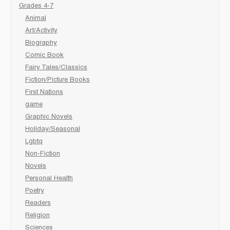
Grades 4-7
Animal
Art/Activity
Biography
Comic Book
Fairy Tales/Classics
Fiction/Picture Books
First Nations
game
Graphic Novels
Holiday/Seasonal
Lgbtq
Non-Fiction
Novels
Personal Health
Poetry
Readers
Religion
Sciences