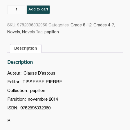
Les
Add to cart
Fées
Amazone
SKU:
9782896332960
Categories:
Grade 8-12
,
Grades 4-7
,
#196
Novels
,
Novels
Tag:
papillon
quantity
Description
Description
Auteur: Clause D’astous
Editor: TISSEYRE PIERRE
Collection: papillon
Paruition: novembre 2014
ISBN: 9782896332960
P.