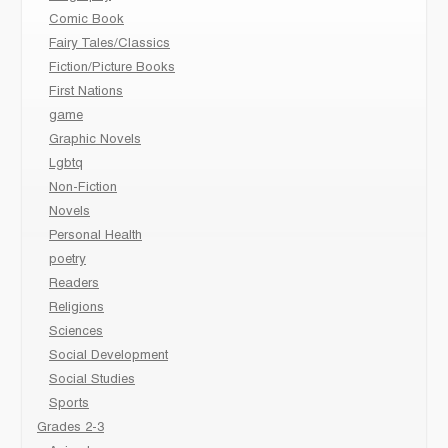
Comic Book
Fairy Tales/Classics
Fiction/Picture Books
First Nations
game
Graphic Novels
Lgbtq
Non-Fiction
Novels
Personal Health
poetry
Readers
Religions
Sciences
Social Development
Social Studies
Sports
Grades 2-3