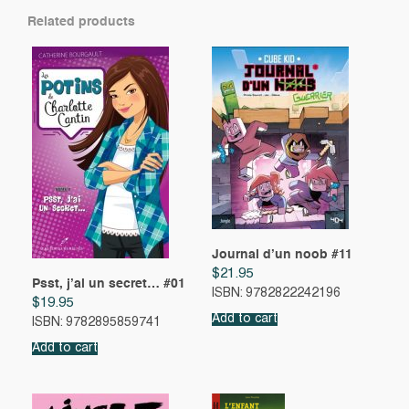
Related products
Journal d’un noob #11
$
21.95
Psst, j’ai un secret… #01
ISBN: 9782822242196
$
19.95
Add to cart
ISBN: 9782895859741
Add to cart