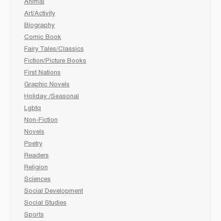
Animal
Art/Activity
Biography
Comic Book
Fairy Tales/Classics
Fiction/Picture Books
First Nations
Graphic Novels
Holiday /Seasonal
Lgbtq
Non-Fiction
Novels
Poetry
Readers
Religion
Sciences
Social Development
Social Studies
Sports