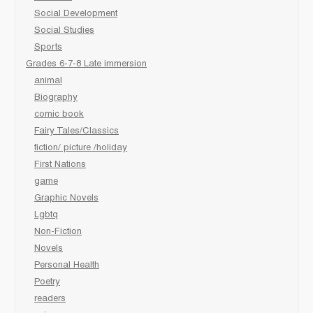
Social Development
Social Studies
Sports
Grades 6-7-8 Late immersion
animal
Biography
comic book
Fairy Tales/Classics
fiction/ picture /holiday
First Nations
game
Graphic Novels
Lgbtq
Non-Fiction
Novels
Personal Health
Poetry
readers