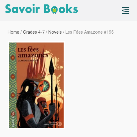
S
co
Home
/
Grades 4-7
/
Novels
/ Les Fées Amazone #196