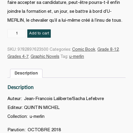
faire accepter sa candidature, peut-être pourra-t-il enfin
joindre la formation et, un jour, se battre à bord d’U-
MERLIN, le chevalier qu’il a lui-même créé à l’insu de tous.
Les
Add to cart
Épreuves
de
SKU:
9782897623500
Categories:
Comic Book
,
Grade 8-12
,
l'écuyer
Grades 4-7
,
Graphic Novels
Tag:
u-merlin
#01
quantity
Description
Description
Auteur: Jean-Francois Laliberte/Sacha Lefebvre
Editeur: QUINTIN MICHEL
Collection: u-merlin
Parution: OCTOBRE 2018