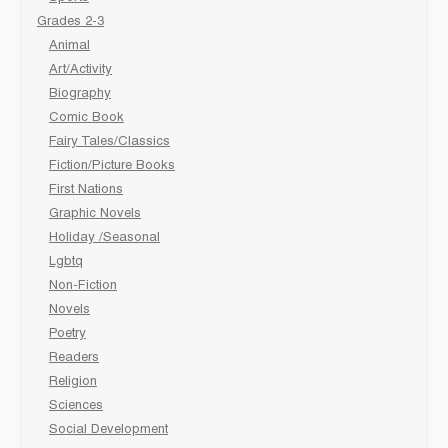
Grades 2-3
Animal
Art/Activity
Biography
Comic Book
Fairy Tales/Classics
Fiction/Picture Books
First Nations
Graphic Novels
Holiday /Seasonal
Lgbtq
Non-Fiction
Novels
Poetry
Readers
Religion
Sciences
Social Development