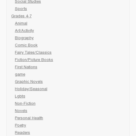
Social Studies
Sports
Grades 4-7
Animal
Art/Activity
Biography
Comic Book
Fairy Tales/Classics
Fiction/Picture Books
First Nations
game
Graphic Novels
Holiday/Seasonal
Lgbtq
Non-Fiction
Novels
Personal Health
Poetry
Readers