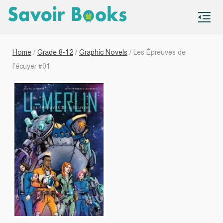
S
co
Home
/
Grade 8-12
/
Graphic Novels
/ Les Épreuves de
l’écuyer #01