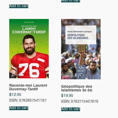
Add to cart
Add to cart
Raconte-moi Laurent
Géopolitique des
Duvernay-Tardif
islamismes 3e éd.
$
12.95
$
19.95
ISBN: 9782897541187
ISBN: 9782715407879
Add to cart
Add to cart