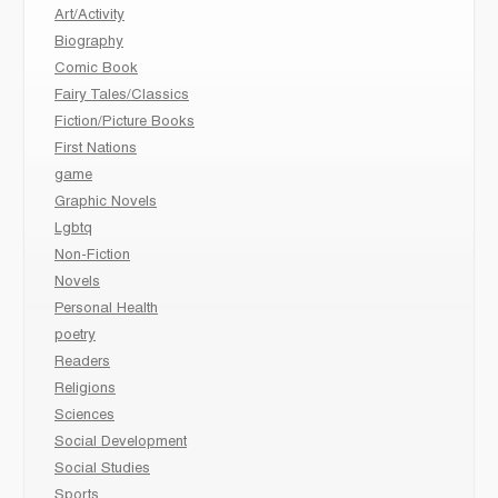
Art/Activity
Biography
Comic Book
Fairy Tales/Classics
Fiction/Picture Books
First Nations
game
Graphic Novels
Lgbtq
Non-Fiction
Novels
Personal Health
poetry
Readers
Religions
Sciences
Social Development
Social Studies
Sports