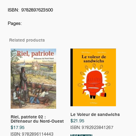
ISBN: 9782897623500
Pages:
Related products
Le Voleur de sandwichs
Riel, patriote 02 :
$
21.95
Défenseur du Nord-Ouest
$
17.95
ISBN: 9782923841267
ISBN: 9782896114443