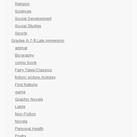
Religion
Sciences
Social Development
Social Studies
Sports
Grades 6-7-8 Late immersion
animal
Biography
comic book
Fairy Tales/Classics
fiction/ picture /holiday
First Nations
game
Graphic Novels
Lgbtq
Non-Fiction
Novels
Personal Health
Poetry