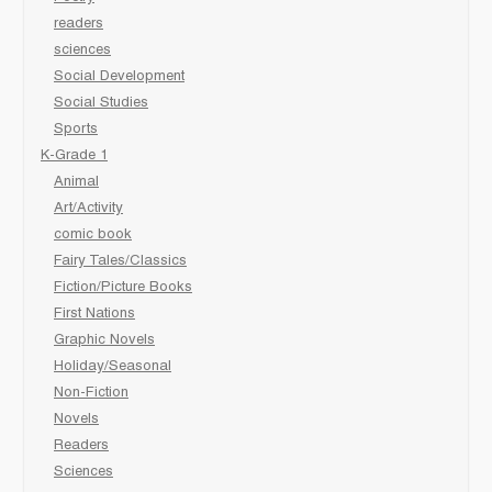
readers
sciences
Social Development
Social Studies
Sports
K-Grade 1
Animal
Art/Activity
comic book
Fairy Tales/Classics
Fiction/Picture Books
First Nations
Graphic Novels
Holiday/Seasonal
Non-Fiction
Novels
Readers
Sciences