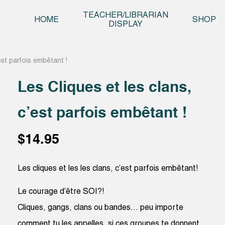
Skip t
TEACHER/LIBRARIAN
HOME
SHOP
DISPLAY
est parfois embêtant !
Les Cliques et les clans,
c’est parfois embêtant !
$
14.95
Les cliques et les les clans, c’est parfois embêtant!
Le courage d’être SOI?!
Cliques, gangs, clans ou bandes… peu importe
comment tu les appelles, si ces groupes te donnent