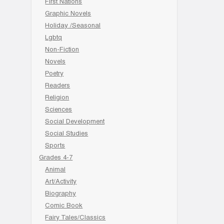
First Nations
Graphic Novels
Holiday /Seasonal
Lgbtq
Non-Fiction
Novels
Poetry
Readers
Religion
Sciences
Social Development
Social Studies
Sports
Grades 4-7
Animal
Art/Activity
Biography
Comic Book
Fairy Tales/Classics