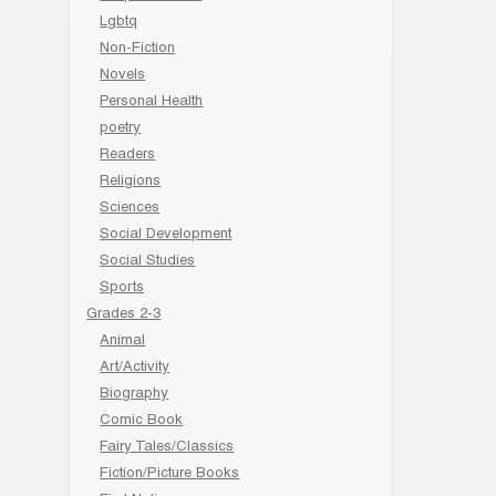
Lgbtq
Non-Fiction
Novels
Personal Health
poetry
Readers
Religions
Sciences
Social Development
Social Studies
Sports
Grades 2-3
Animal
Art/Activity
Biography
Comic Book
Fairy Tales/Classics
Fiction/Picture Books