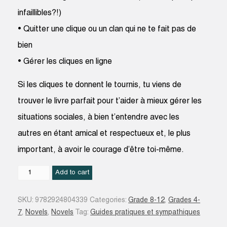
infaillibles?!)
• Quitter une clique ou un clan qui ne te fait pas de
bien
• Gérer les cliques en ligne
Si les cliques te donnent le tournis, tu viens de
trouver le livre parfait pour t’aider à mieux gérer les
situations sociales, à bien t’entendre avec les
autres en étant amical et respectueux et, le plus
important, à avoir le courage d’être toi-même.
Les
Add to cart
Cliques
et
SKU:
9782924804339
Categories:
Grade 8-12
,
Grades 4-
les
7
,
Novels
,
Novels
Tag:
Guides pratiques et sympathiques
clans,