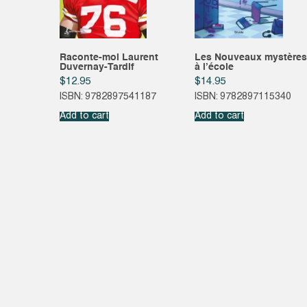
Raconte-moi Laurent
Les Nouveaux mystères
Duvernay-Tardif
à l’école
$
12.95
$
14.95
ISBN: 9782897541187
ISBN: 9782897115340
Add to cart
Add to cart