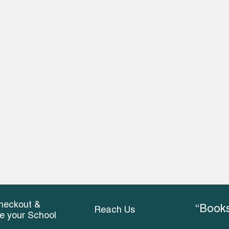
heckout &
“Books
Reach Us
ce your School