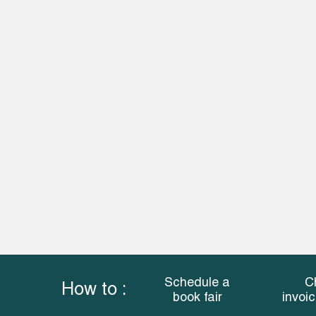
Schedule a
C
How to :
book fair
invoi