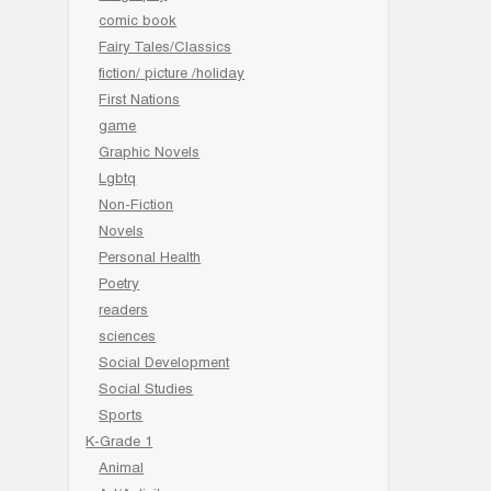
comic book
Fairy Tales/Classics
fiction/ picture /holiday
First Nations
game
Graphic Novels
Lgbtq
Non-Fiction
Novels
Personal Health
Poetry
readers
sciences
Social Development
Social Studies
Sports
K-Grade 1
Animal