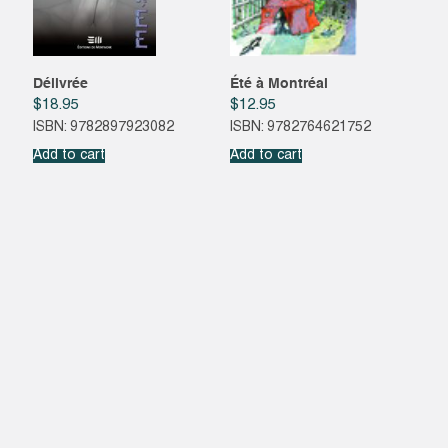
Délivrée
Été à Montréal
$
18.95
$
12.95
ISBN: 9782897923082
ISBN: 9782764621752
Add to cart
Add to cart