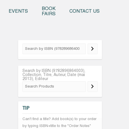
o content
BOOK
EVENTS
CONTACT US
FAIRS
Search by ISBN (9782896864003),
Collection, Titre, Auteur, Date (mai
2013), Editeur
TIP
Can't find a title? Add book(s) to your order
by typing ISBN+title to the "Order Notes"