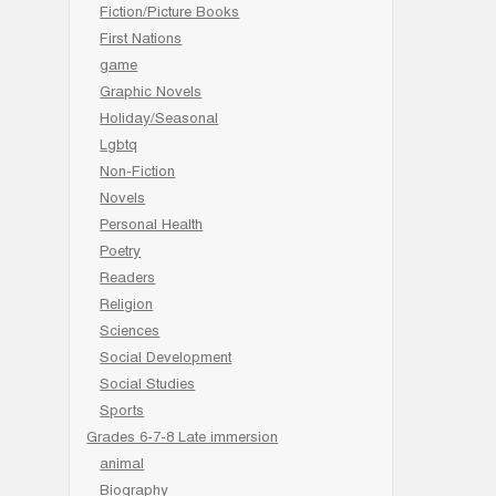
Fiction/Picture Books
First Nations
game
Graphic Novels
Holiday/Seasonal
Lgbtq
Non-Fiction
Novels
Personal Health
Poetry
Readers
Religion
Sciences
Social Development
Social Studies
Sports
Grades 6-7-8 Late immersion
animal
Biography