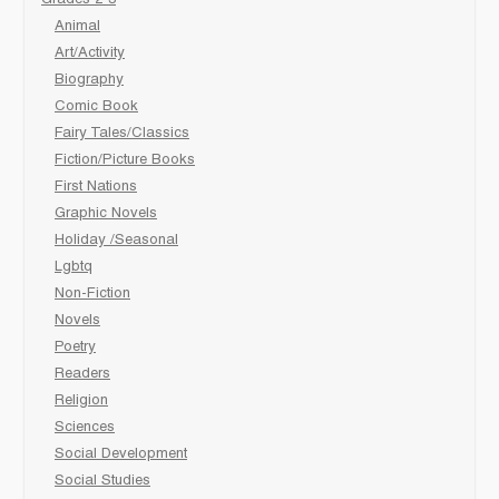
Grades 2-3
Animal
Art/Activity
Biography
Comic Book
Fairy Tales/Classics
Fiction/Picture Books
First Nations
Graphic Novels
Holiday /Seasonal
Lgbtq
Non-Fiction
Novels
Poetry
Readers
Religion
Sciences
Social Development
Social Studies