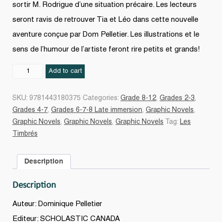
sortir M. Rodrigue d’une situation précaire. Les lecteurs
seront ravis de retrouver Tia et Léo dans cette nouvelle
aventure conçue par Dom Pelletier. Les illustrations et le
sens de l’humour de l’artiste feront rire petits et grands!
Le
Add to cart
Rodri-
Garou
SKU:
9781443180375
Categories:
Grade 8-12
,
Grades 2-3
,
#02
Grades 4-7
,
Grades 6-7-8 Late immersion
,
Graphic Novels
,
quantity
Graphic Novels
,
Graphic Novels
,
Graphic Novels
Tag:
Les
Timbrés
Description
Description
Auteur: Dominique Pelletier
Editeur: SCHOLASTIC CANADA