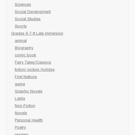
Sciences
Social Development
Social Studies
Sports
Grades 6-7-8 Late immersion
animal
Biography
comic book
Fairy Tales/Classics
fiction/ picture /holiday
First Nations
game
Graphic Novels
Lgbtq
Non-Fiction
Novels
Personal Health
Poetry