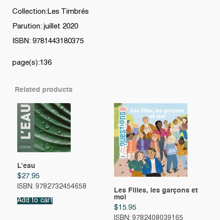
Collection:Les Timbrés
Parution: juillet 2020
ISBN: 9781443180375
page(s):136
Related products
L’eau
$
27.95
ISBN: 9782732454658
Les Filles, les garçons et
moi
Add to cart
$
15.95
ISBN: 9782408039165