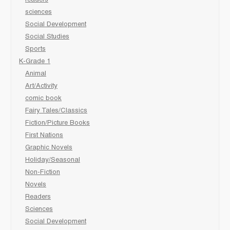
readers
sciences
Social Development
Social Studies
Sports
K-Grade 1
Animal
Art/Activity
comic book
Fairy Tales/Classics
Fiction/Picture Books
First Nations
Graphic Novels
Holiday/Seasonal
Non-Fiction
Novels
Readers
Sciences
Social Development