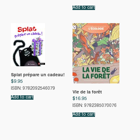
Add to cart
Splat prépare un cadeau!
$
9.95
ISBN: 9782092546079
Vie de la forêt
Add to cart
$
16.95
ISBN: 9782385070076
Add to cart