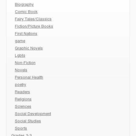
Biography
Comic Book
Fairy Tales/Classics
Fiction/Picture Books
First Nations
game
Graphic Novels
Lgbtq
Non-Fiction
Novels
Personal Health
poetry
Readers
Religions
Sciences
Social Development
Social Studies
Sports