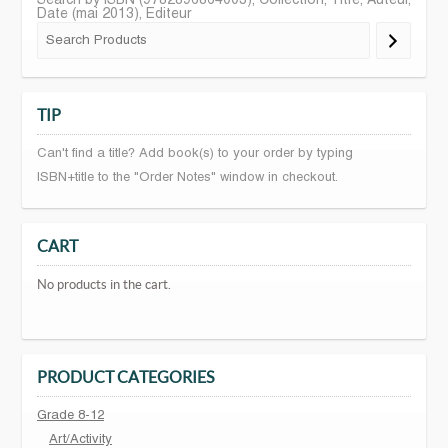
Search by ISBN (9782896864003), Collection, Titre, Auteur,
Date (mai 2013), Editeur
TIP
Can't find a title? Add book(s) to your order by typing
ISBN+title to the "Order Notes" window in checkout.
CART
No products in the cart.
PRODUCT CATEGORIES
Grade 8-12
Art/Activity