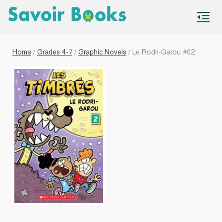
S
co
Home
/
Grades 4-7
/
Graphic Novels
/ Le Rodri-Garou #02