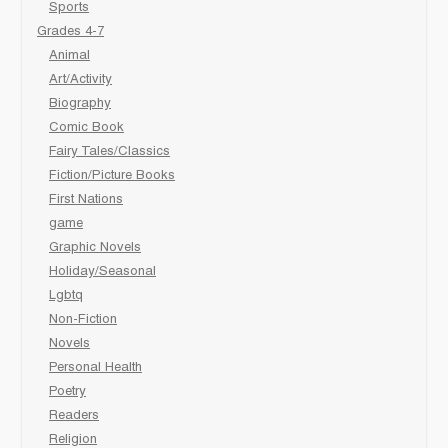
Sports
Grades 4-7
Animal
Art/Activity
Biography
Comic Book
Fairy Tales/Classics
Fiction/Picture Books
First Nations
game
Graphic Novels
Holiday/Seasonal
Lgbtq
Non-Fiction
Novels
Personal Health
Poetry
Readers
Religion