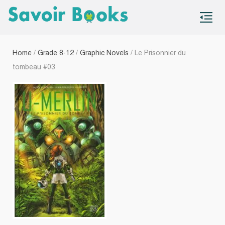
S
co
Home
/
Grade 8-12
/
Graphic Novels
/ Le Prisonnier du
tombeau #03