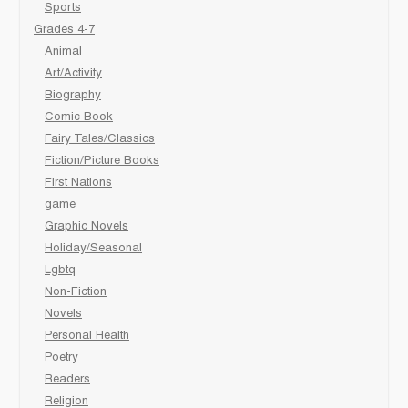
Sports
Grades 4-7
Animal
Art/Activity
Biography
Comic Book
Fairy Tales/Classics
Fiction/Picture Books
First Nations
game
Graphic Novels
Holiday/Seasonal
Lgbtq
Non-Fiction
Novels
Personal Health
Poetry
Readers
Religion