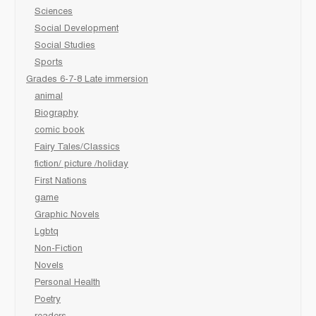
Sciences
Social Development
Social Studies
Sports
Grades 6-7-8 Late immersion
animal
Biography
comic book
Fairy Tales/Classics
fiction/ picture /holiday
First Nations
game
Graphic Novels
Lgbtq
Non-Fiction
Novels
Personal Health
Poetry