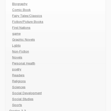
Biography
Comic Book
Fairy Tales/Classics
Fiction/Picture Books
First Nations
game
Graphic Novels
Lgbtq
Non-Fiction
Novels
Personal Health
poetry
Readers
Religions
Sciences
Social Development
Social Studies
Sports