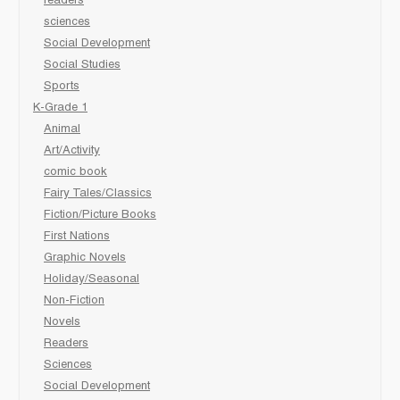
readers
sciences
Social Development
Social Studies
Sports
K-Grade 1
Animal
Art/Activity
comic book
Fairy Tales/Classics
Fiction/Picture Books
First Nations
Graphic Novels
Holiday/Seasonal
Non-Fiction
Novels
Readers
Sciences
Social Development