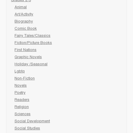
Grades 2-3
Animal
Art/Activity
Biography
Comic Book
Fairy Tales/Classics
Fiction/Picture Books
First Nations
Graphic Novels
Holiday /Seasonal
Lgbtq
Non-Fiction
Novels
Poetry
Readers
Religion
Sciences
Social Development
Social Studies