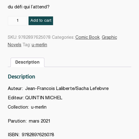
du défi qui l’attend?
Le
Add to cart
Prisonnier
du
SKU:
9782897625078
Categories:
Comic Book
,
Graphic
tombeau
Novels
Tag:
u-merlin
#03
quantity
Description
Description
Auteur: Jean-Francois Laliberte/Sacha Lefebvre
Editeur: QUINTIN MICHEL
Collection: u-merlin
Parution: mars 2021
ISBN: 9782897625078