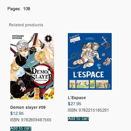
Pages: 108
Related products
L’Espace
$
27.95
Demon slayer #09
ISBN: 9782215185291
$
12.95
Add to cart
ISBN: 9782809487565
Add to cart