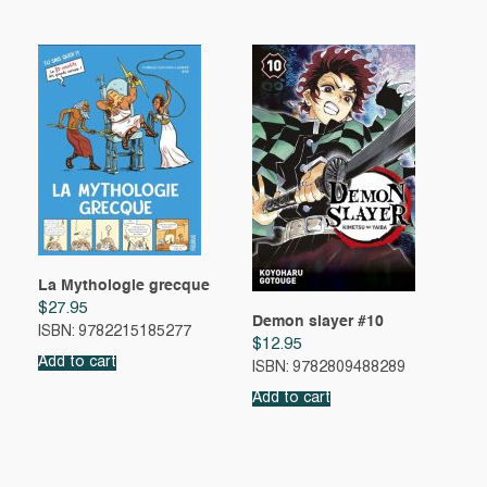
La Mythologie grecque
$
27.95
Demon slayer #10
ISBN: 9782215185277
$
12.95
Add to cart
ISBN: 9782809488289
Add to cart