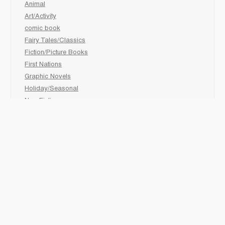
Animal
Art/Activity
comic book
Fairy Tales/Classics
Fiction/Picture Books
First Nations
Graphic Novels
Holiday/Seasonal
Non-Fiction
Novels
Readers
Sciences
Social Development
Social Studies
Sports