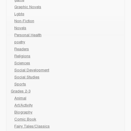
game
Graphic Novels
Lgbtq
Non-Fiction
Novels
Personal Health
poetry
Readers
Religions
Sciences
Social Development
Social Studies
Sports
Grades 2-3
Animal
Art/Activity
Biography
Comic Book
Fairy Tales/Classics