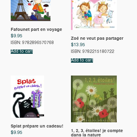
Fafounet part en voyage
$
9.95
Zoé ne veut pas partager
ISBN: 9782896570768
$
13.95
Add to cart
ISBN: 9782215180722
Add to cart
Splat prépare un cadeau!
1, 2, 3, étoiles! je compte
$
9.95
dans la nature