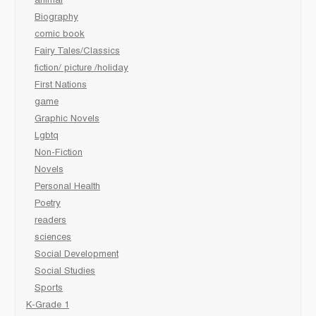
animal
Biography
comic book
Fairy Tales/Classics
fiction/ picture /holiday
First Nations
game
Graphic Novels
Lgbtq
Non-Fiction
Novels
Personal Health
Poetry
readers
sciences
Social Development
Social Studies
Sports
K-Grade 1