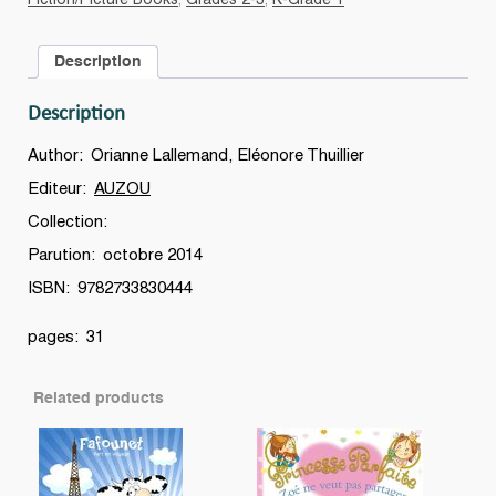
Fiction/Picture Books
,
Grades 2-3
,
K-Grade 1
le
pays
Description
des
contes
Description
quantity
Author: Orianne Lallemand, Eléonore Thuillier
Editeur:
AUZOU
Collection:
Parution: octobre 2014
ISBN: 9782733830444
pages: 31
Related products