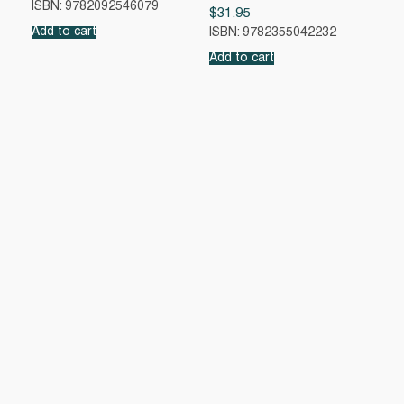
ISBN: 9782092546079
$
31.95
Add to cart
ISBN: 9782355042232
Add to cart