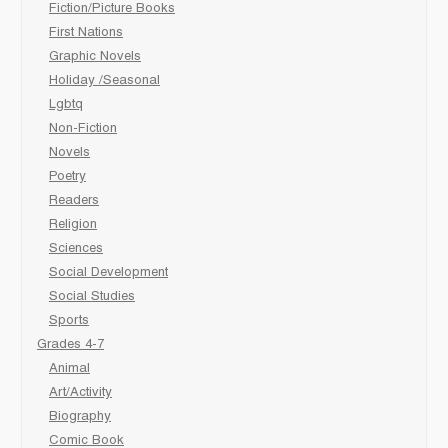
Fiction/Picture Books
First Nations
Graphic Novels
Holiday /Seasonal
Lgbtq
Non-Fiction
Novels
Poetry
Readers
Religion
Sciences
Social Development
Social Studies
Sports
Grades 4-7
Animal
Art/Activity
Biography
Comic Book