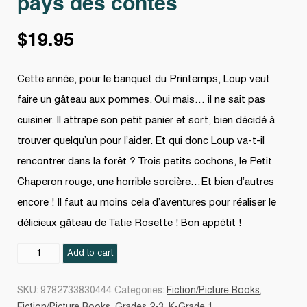
pays des contes
$
19.95
Cette année, pour le banquet du Printemps, Loup veut
faire un gâteau aux pommes. Oui mais… il ne sait pas
cuisiner. Il attrape son petit panier et sort, bien décidé à
trouver quelqu’un pour l’aider. Et qui donc Loup va-t-il
rencontrer dans la forêt ? Trois petits cochons, le Petit
Chaperon rouge, une horrible sorcière…Et bien d’autres
encore ! Il faut au moins cela d’aventures pour réaliser le
délicieux gâteau de Tatie Rosette ! Bon appétit !
Le
Add to cart
Loup
qui
SKU:
9782733830444
Categories:
Fiction/Picture Books
,
découvrait