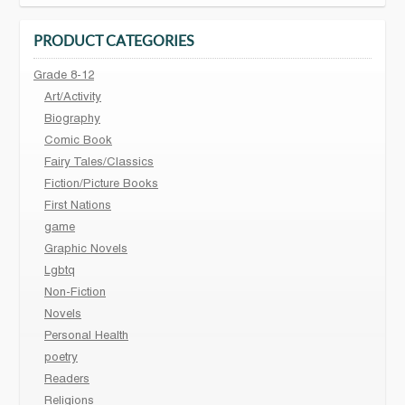
PRODUCT CATEGORIES
Grade 8-12
Art/Activity
Biography
Comic Book
Fairy Tales/Classics
Fiction/Picture Books
First Nations
game
Graphic Novels
Lgbtq
Non-Fiction
Novels
Personal Health
poetry
Readers
Religions