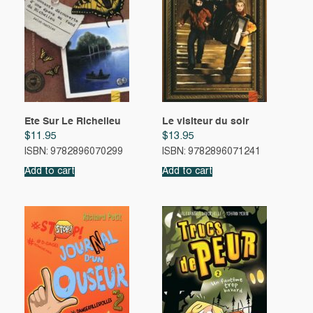
Ete Sur Le Richelieu
Le visiteur du soir
$
11.95
$
13.95
ISBN: 9782896070299
ISBN: 9782896071241
Add to cart
Add to cart