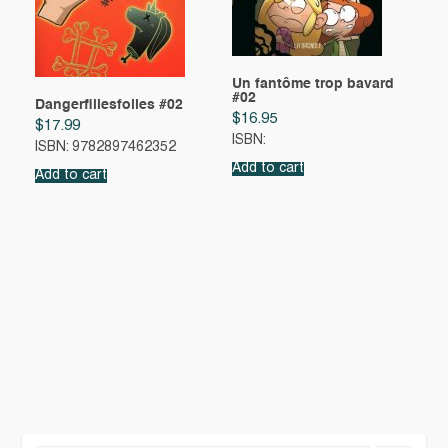
Un fantôme trop bavard
#02
Dangerfillesfolles #02
$
16.95
$
17.99
ISBN:
ISBN: 9782897462352
Add to cart
Add to cart