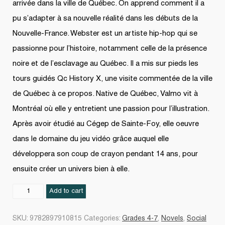
arrivée dans la ville de Québec. On apprend comment il a
pu s’adapter à sa nouvelle réalité dans les débuts de la
Nouvelle-France. Webster est un artiste hip-hop qui se
passionne pour l’histoire, notamment celle de la présence
noire et de l’esclavage au Québec. Il a mis sur pieds les
tours guidés Qc History X, une visite commentée de la ville
de Québec à ce propos. Native de Québec, Valmo vit à
Montréal où elle y entretient une passion pour l’illustration.
Après avoir étudié au Cégep de Sainte-Foy, elle oeuvre
dans le domaine du jeu vidéo grâce auquel elle
développera son coup de crayon pendant 14 ans, pour
ensuite créer un univers bien à elle.
Le
Add to cart
grain
de
SKU:
9782897910815
Categories:
Grades 4-7
,
Novels
,
Social