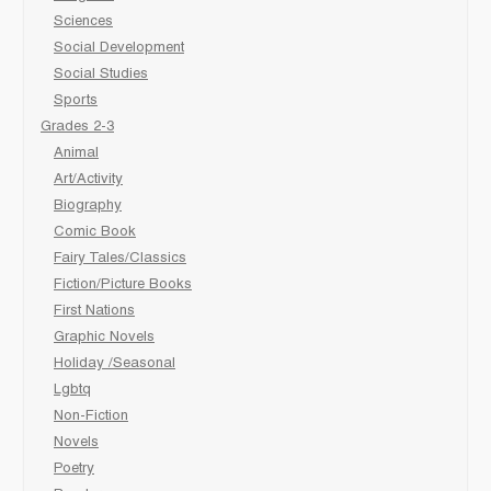
Sciences
Social Development
Social Studies
Sports
Grades 2-3
Animal
Art/Activity
Biography
Comic Book
Fairy Tales/Classics
Fiction/Picture Books
First Nations
Graphic Novels
Holiday /Seasonal
Lgbtq
Non-Fiction
Novels
Poetry