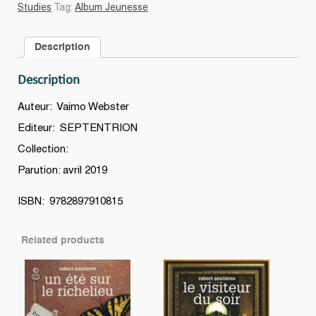
sable
Studies
Tag:
Album Jeunesse
:
Olivier
Description
Le
Jeune,
Description
premier
esclave
Auteur: Vaimo Webster
au
Editeur: SEPTENTRION
Canada
Collection:
quantity
Parution: avril 2019
ISBN: 9782897910815
Related products