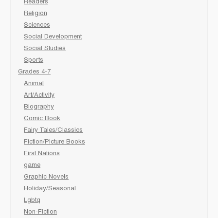
Readers
Religion
Sciences
Social Development
Social Studies
Sports
Grades 4-7
Animal
Art/Activity
Biography
Comic Book
Fairy Tales/Classics
Fiction/Picture Books
First Nations
game
Graphic Novels
Holiday/Seasonal
Lgbtq
Non-Fiction