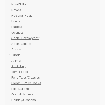
Non-Fiction
Novels
Personal Health
Poetry
readers
sciences
Social Development
Social Studies
Sports
K-Grade 1
Animal
Art/Activity
comic book
Fairy Tales/Classics
Fiction/Picture Books
First Nations
Graphic Novels
Holiday/Seasonal