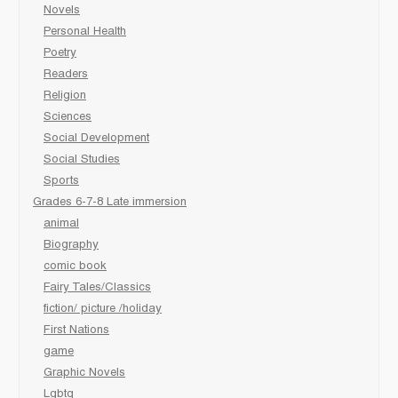
Novels
Personal Health
Poetry
Readers
Religion
Sciences
Social Development
Social Studies
Sports
Grades 6-7-8 Late immersion
animal
Biography
comic book
Fairy Tales/Classics
fiction/ picture /holiday
First Nations
game
Graphic Novels
Lgbtq