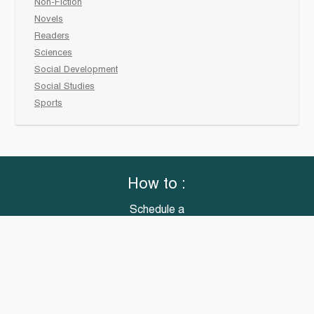
Non-Fiction
Novels
Readers
Sciences
Social Development
Social Studies
Sports
How to :
Schedule a
book fair
Checkout &
invoice your School
Reach Us
“Books that meet all your classroom needs”