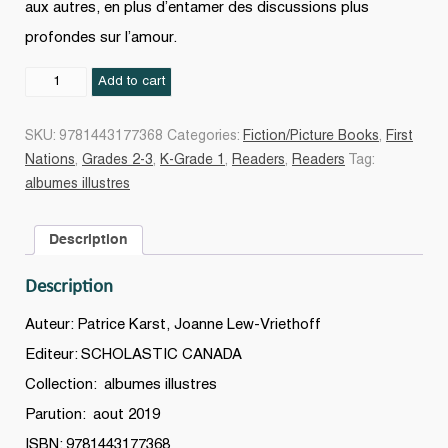
aux autres, en plus d’entamer des discussions plus
profondes sur l’amour.
Le
Add to cart
Fil
invisible
SKU:
9781443177368
Categories:
Fiction/Picture Books
,
First
quantity
Nations
,
Grades 2-3
,
K-Grade 1
,
Readers
,
Readers
Tag:
albumes illustres
Description
Description
Auteur: Patrice Karst, Joanne Lew-Vriethoff
Editeur: SCHOLASTIC CANADA
Collection: albumes illustres
Parution: aout 2019
ISBN: 9781443177368