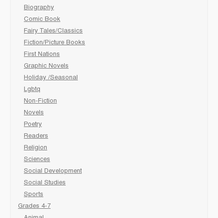
Biography
Comic Book
Fairy Tales/Classics
Fiction/Picture Books
First Nations
Graphic Novels
Holiday /Seasonal
Lgbtq
Non-Fiction
Novels
Poetry
Readers
Religion
Sciences
Social Development
Social Studies
Sports
Grades 4-7
Animal