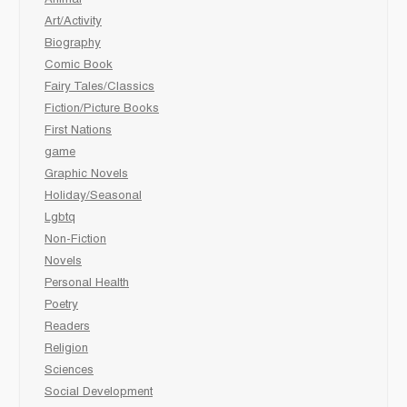
Art/Activity
Biography
Comic Book
Fairy Tales/Classics
Fiction/Picture Books
First Nations
game
Graphic Novels
Holiday/Seasonal
Lgbtq
Non-Fiction
Novels
Personal Health
Poetry
Readers
Religion
Sciences
Social Development