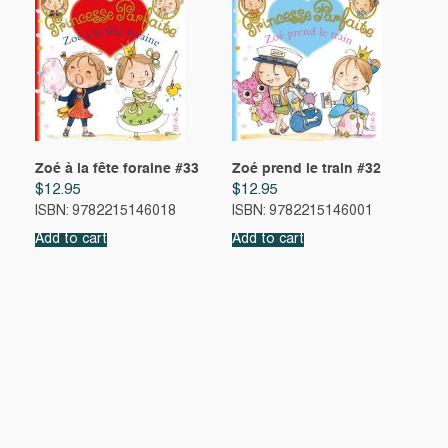
Zoé à la fête foraine #33
Zoé prend le train #32
$
12.95
$
12.95
ISBN: 9782215146018
ISBN: 9782215146001
Add to cart
Add to cart