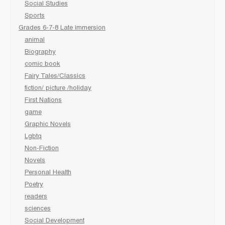
Social Studies
Sports
Grades 6-7-8 Late immersion
animal
Biography
comic book
Fairy Tales/Classics
fiction/ picture /holiday
First Nations
game
Graphic Novels
Lgbtq
Non-Fiction
Novels
Personal Health
Poetry
readers
sciences
Social Development