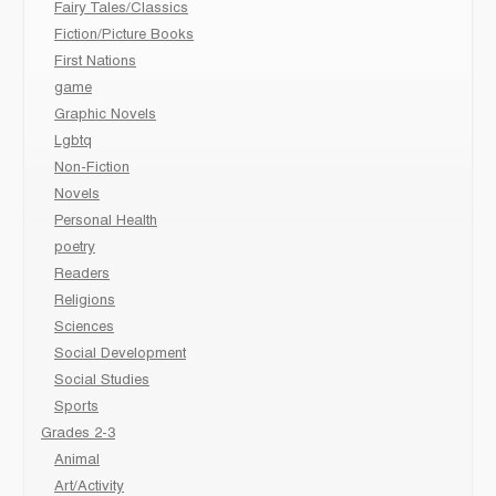
Fairy Tales/Classics
Fiction/Picture Books
First Nations
game
Graphic Novels
Lgbtq
Non-Fiction
Novels
Personal Health
poetry
Readers
Religions
Sciences
Social Development
Social Studies
Sports
Grades 2-3
Animal
Art/Activity