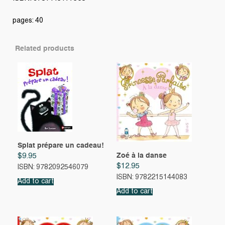
pages: 40
Related products
Splat prépare un cadeau!
Zoé à la danse
$
9.95
$
12.95
ISBN: 9782092546079
ISBN: 9782215144083
Add to cart
Add to cart