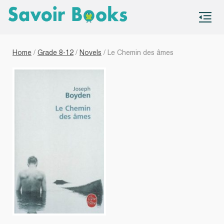
S
co
Home
/
Grade 8-12
/
Novels
/ Le Chemin des âmes