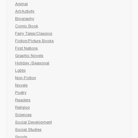
Animal
Art/Activity
Biography
Comic Book
Fairy Tales/Classics
Fiction/Picture Books
First Nations
Graphic Novels
Holiday /Seasonal
Lgbtq
Non-Fiction
Novels
Poetry
Readers
Religion
Sciences
Social Development
Social Studies
Sports