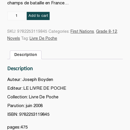
champs de bataille en France…
Le
Add to cart
Chemin
des
SKU:
9782253119845
Categories:
First Nations
,
Grade 8-12
,
âmes
Novels
Tag:
Livre De Poche
quantity
Description
Description
Auteur: Joseph Boyden
Editeur: LE LIVRE DE POCHE
Collection: Livre De Poche
Parution: juin 2008
ISBN: 9782253119845
pages:475