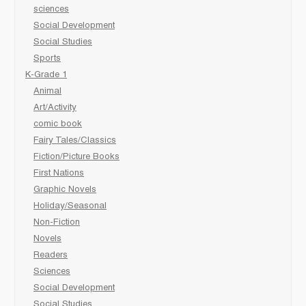
sciences
Social Development
Social Studies
Sports
K-Grade 1
Animal
Art/Activity
comic book
Fairy Tales/Classics
Fiction/Picture Books
First Nations
Graphic Novels
Holiday/Seasonal
Non-Fiction
Novels
Readers
Sciences
Social Development
Social Studies