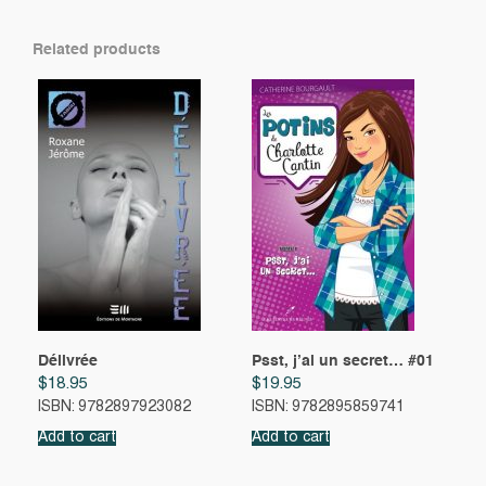
Related products
Délivrée
Psst, j’ai un secret… #01
$
18.95
$
19.95
ISBN: 9782897923082
ISBN: 9782895859741
Add to cart
Add to cart