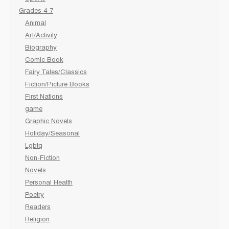
Grades 4-7
Animal
Art/Activity
Biography
Comic Book
Fairy Tales/Classics
Fiction/Picture Books
First Nations
game
Graphic Novels
Holiday/Seasonal
Lgbtq
Non-Fiction
Novels
Personal Health
Poetry
Readers
Religion