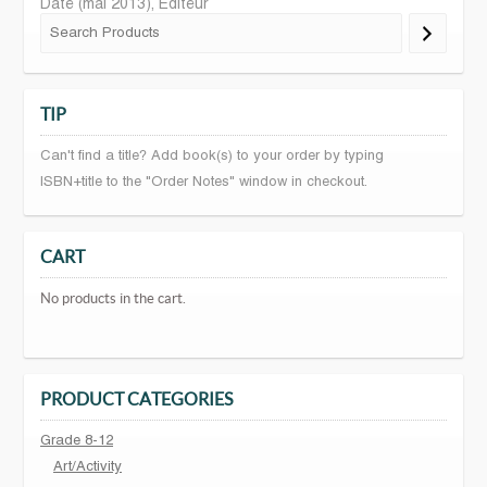
Date (mai 2013), Editeur
TIP
Can't find a title? Add book(s) to your order by typing
ISBN+title to the "Order Notes" window in checkout.
CART
No products in the cart.
PRODUCT CATEGORIES
Grade 8-12
Art/Activity