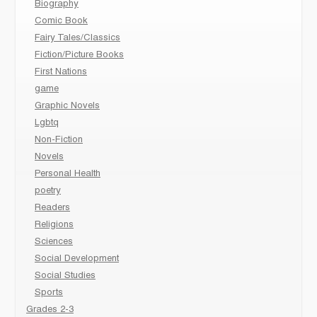
Biography
Comic Book
Fairy Tales/Classics
Fiction/Picture Books
First Nations
game
Graphic Novels
Lgbtq
Non-Fiction
Novels
Personal Health
poetry
Readers
Religions
Sciences
Social Development
Social Studies
Sports
Grades 2-3