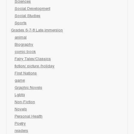
Sciences
Social Development
Social Studies
Sports
Grades 6-7-8 Late immersion
animal
Biography
comic book
Fairy Tales/Classics
fiction/ picture /holiday
First Nations
game
Graphic Novels
Lgbtq
Non-Fiction
Novels
Personal Health
Poetry
readers