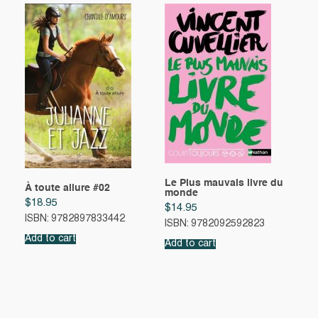
Le Plus mauvais livre du
À toute allure #02
monde
$
18.95
$
14.95
ISBN: 9782897833442
ISBN: 9782092592823
Add to cart
Add to cart