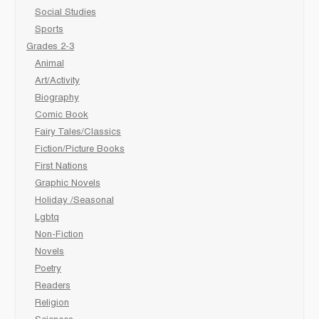
Social Studies
Sports
Grades 2-3
Animal
Art/Activity
Biography
Comic Book
Fairy Tales/Classics
Fiction/Picture Books
First Nations
Graphic Novels
Holiday /Seasonal
Lgbtq
Non-Fiction
Novels
Poetry
Readers
Religion