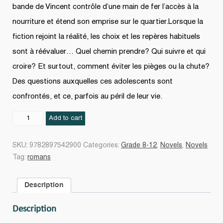
bande de Vincent contrôle d’une main de fer l’accès à la
nourriture et étend son emprise sur le quartier.Lorsque la
fiction rejoint la réalité, les choix et les repères habituels
sont à réévaluer… Quel chemin prendre? Qui suivre et qui
croire? Et surtout, comment éviter les pièges ou la chute?
Des questions auxquelles ces adolescents sont
confrontés, et ce, parfois au péril de leur vie.
L'Après...
Add to cart
#01
quantity
SKU:
9782897542900
Categories:
Grade 8-12
,
Novels
,
Novels
Tag:
romans
Description
Description