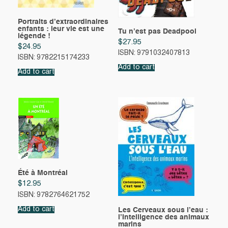
Portraits d’extraordinaires
enfants : leur vie est une
Tu n’est pas Deadpool
légende !
$
27.95
$
24.95
ISBN: 9791032407813
ISBN: 9782215174233
Add to cart
Add to cart
Été à Montréal
$
12.95
ISBN: 9782764621752
Add to cart
Les Cerveaux sous l’eau :
l’Intelligence des animaux
marins