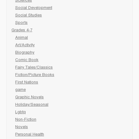
Sciences
Social Development
Social Studies
Sports
Grades 4-7
Animal
Art/Activity
Biography
Comic Book
Fairy Tales/Classics
Fiction/Picture Books
First Nations
game
Graphic Novels
Holiday/Seasonal
Lgbtq
Non-Fiction
Novels
Personal Health