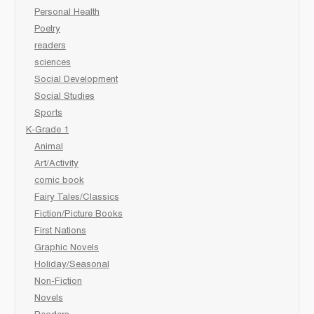
Personal Health
Poetry
readers
sciences
Social Development
Social Studies
Sports
K-Grade 1
Animal
Art/Activity
comic book
Fairy Tales/Classics
Fiction/Picture Books
First Nations
Graphic Novels
Holiday/Seasonal
Non-Fiction
Novels