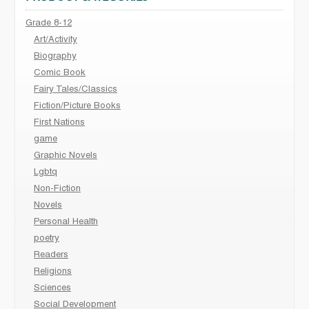
Grade 8-12
Art/Activity
Biography
Comic Book
Fairy Tales/Classics
Fiction/Picture Books
First Nations
game
Graphic Novels
Lgbtq
Non-Fiction
Novels
Personal Health
poetry
Readers
Religions
Sciences
Social Development