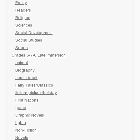
Poetry
Readers
Religion
Sciences
Social Development
Social Studies
Sports
Grades 6-7-8 Late immersion
animal
Biography
comic book
Fairy Tales/Classics
fiction/ picture /holiday
First Nations
game
Graphic Novels
Lgbtq
Non-Fiction
Novels