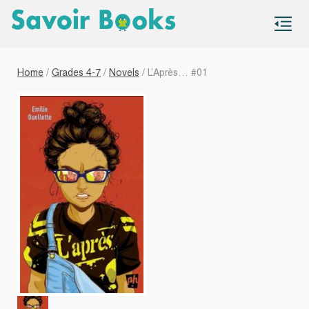
S
co
Home
/
Grades 4-7
/
Novels
/ L’Après… #01