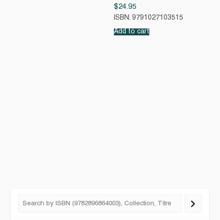
$
24.95
ISBN: 9791027103515
Add to cart