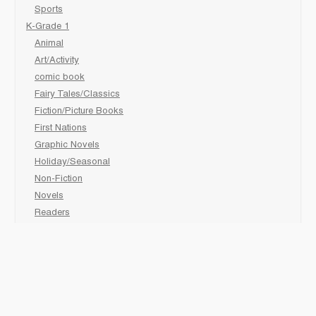
Sports
K-Grade 1
Animal
Art/Activity
comic book
Fairy Tales/Classics
Fiction/Picture Books
First Nations
Graphic Novels
Holiday/Seasonal
Non-Fiction
Novels
Readers
Sciences
Social Development
Social Studies
Sports