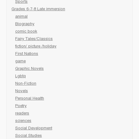
Sports
Grades 6-7-8 Late immersion
animal
Biography
comic book
Fairy Tales/Classics
fiction/ picture /holiday
First Nations
game
Graphic Novels
Lgbtq
Non-Fiction
Novels
Personal Health
Poetry
readers
sciences
Social Development
Social Studies