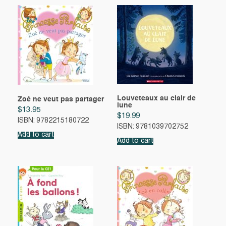
Louveteaux au clair de
Zoé ne veut pas partager
lune
$
13.95
$
19.99
ISBN: 9782215180722
ISBN: 9781039702752
Add to cart
Add to cart