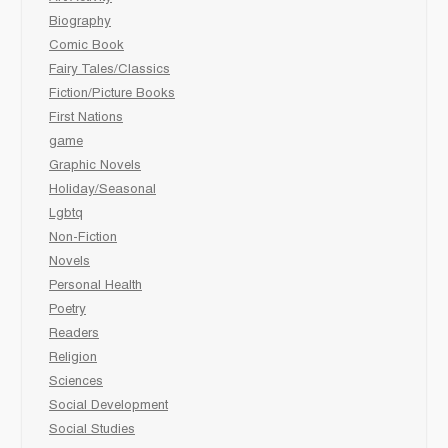
Biography
Comic Book
Fairy Tales/Classics
Fiction/Picture Books
First Nations
game
Graphic Novels
Holiday/Seasonal
Lgbtq
Non-Fiction
Novels
Personal Health
Poetry
Readers
Religion
Sciences
Social Development
Social Studies