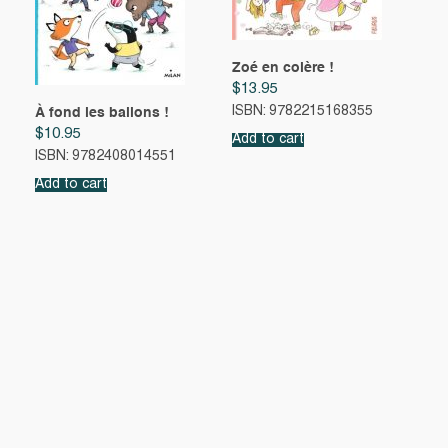
Zoé en colère !
$
13.95
ISBN: 9782215168355
À fond les ballons !
$
10.95
Add to cart
ISBN: 9782408014551
Add to cart