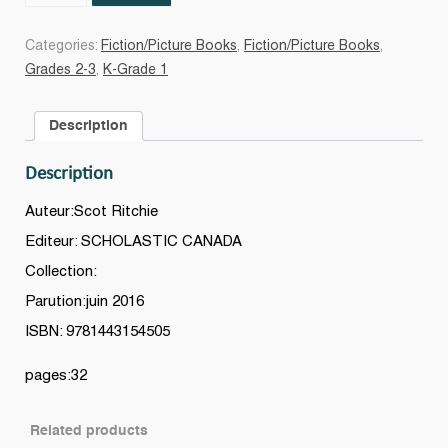
Vie
de
Categories:
Fiction/Picture Books
,
Fiction/Picture Books
,
mon
Grades 2-3
,
K-Grade 1
quartier
quantity
Description
Description
Auteur:Scot Ritchie
Editeur: SCHOLASTIC CANADA
Collection:
Parution:juin 2016
ISBN: 9781443154505
pages:32
Related products