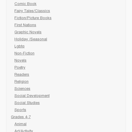
Comic Book
Fairy Tales/Classics
Fiction/Picture Books
First Nations
Graphic Novels
Holiday /Seasonal
Lgbtq
Non-Fiction
Novels
Poetry
Readers
Religion
Sciences
Social Development
Social Studies
Sports
Grades 4-7
Animal
Art/Activity