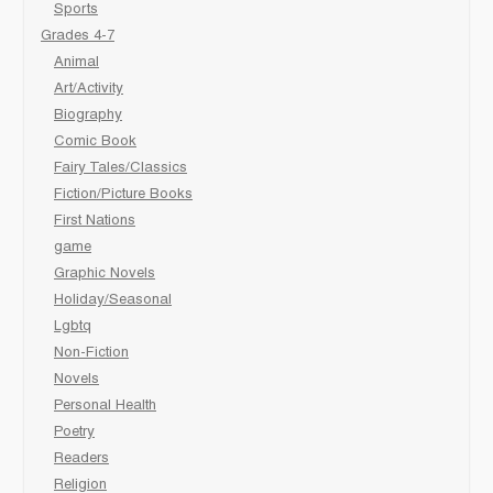
Sports
Grades 4-7
Animal
Art/Activity
Biography
Comic Book
Fairy Tales/Classics
Fiction/Picture Books
First Nations
game
Graphic Novels
Holiday/Seasonal
Lgbtq
Non-Fiction
Novels
Personal Health
Poetry
Readers
Religion