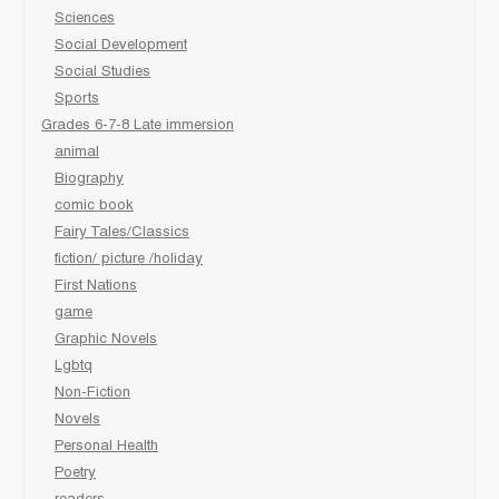
Sciences
Social Development
Social Studies
Sports
Grades 6-7-8 Late immersion
animal
Biography
comic book
Fairy Tales/Classics
fiction/ picture /holiday
First Nations
game
Graphic Novels
Lgbtq
Non-Fiction
Novels
Personal Health
Poetry