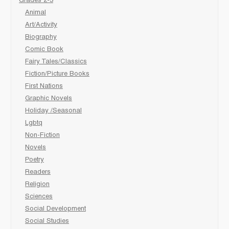
Grades 2-3
Animal
Art/Activity
Biography
Comic Book
Fairy Tales/Classics
Fiction/Picture Books
First Nations
Graphic Novels
Holiday /Seasonal
Lgbtq
Non-Fiction
Novels
Poetry
Readers
Religion
Sciences
Social Development
Social Studies