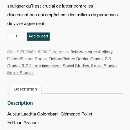
souligner qu’il est crucial de lutter contre les
discriminations qui empêchent des milliers de personnes
de vivre dignement.
La
Add to cart
tresse
ou
SKU:
9782246816300
Categories:
fiction/ picture /holiday
,
le
Fiction/Picture Books
,
Fiction/Picture Books
,
Grades 2-3
,
voyage
Grades 6-7-8 Late immersion
,
Social Studies
,
Social Studies
,
de
Social Studies
Lalita
quantity
Description
Description
Auteur:Laetitia Colombani, Clémence Pollet
Editeur: Grasset