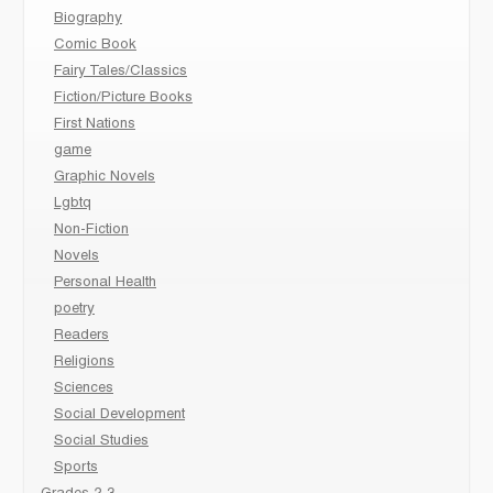
Biography
Comic Book
Fairy Tales/Classics
Fiction/Picture Books
First Nations
game
Graphic Novels
Lgbtq
Non-Fiction
Novels
Personal Health
poetry
Readers
Religions
Sciences
Social Development
Social Studies
Sports