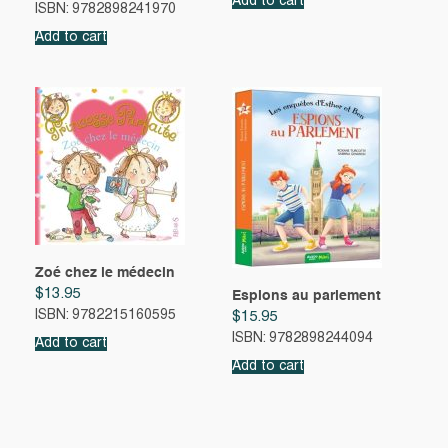
Add to cart
ISBN: 9782898241970
Add to cart
Zoé chez le médecin
$
13.95
Espions au parlement
ISBN: 9782215160595
$
15.95
ISBN: 9782898244094
Add to cart
Add to cart