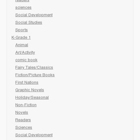
readers
sciences
Social Development
Social Studies
Sports
K-Grade 1
Animal
Art/Activity
comic book
Fairy Tales/Classics
Fiction/Picture Books
First Nations
Graphic Novels
Holiday/Seasonal
Non-Fiction
Novels
Readers
Sciences
Social Development