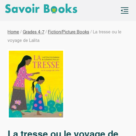
S
co
Home
/
Grades 4-7
/
Fiction/Picture Books
/ La tresse ou le
voyage de Lalita
La tresse ou le voyage de