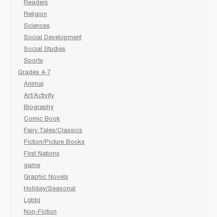
Readers
Religion
Sciences
Social Development
Social Studies
Sports
Grades 4-7
Animal
Art/Activity
Biography
Comic Book
Fairy Tales/Classics
Fiction/Picture Books
First Nations
game
Graphic Novels
Holiday/Seasonal
Lgbtq
Non-Fiction