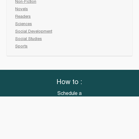
Non-Fiction
Novels
Readers
Sciences
Social Development
Social Studies
Sports
How to :
Schedule a
book fair
Checkout &
invoice your School
Reach Us
“Books that meet all your classroom needs”