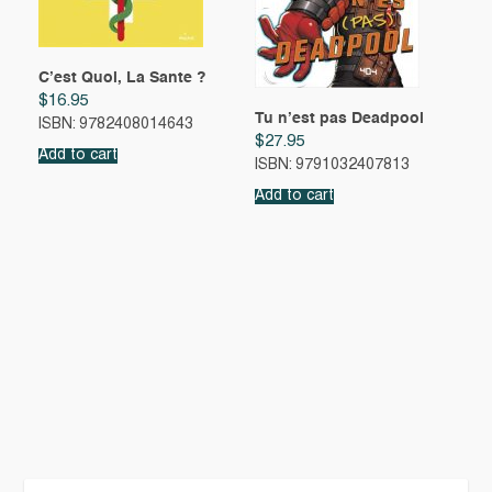
C’est Quoi, La Sante ?
$
16.95
Tu n’est pas Deadpool
ISBN: 9782408014643
$
27.95
Add to cart
ISBN: 9791032407813
Add to cart