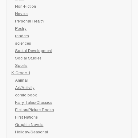
Non-Fiction
Novels
Personal Health
Poetry
readers
sciences
Social Development
Social Studies
Sports
K-Grade 1
Animal
Art/Activity
comic book
Fairy Tales/Classics
Fiction/Picture Books
First Nations
Graphic Novels
Holiday/Seasonal