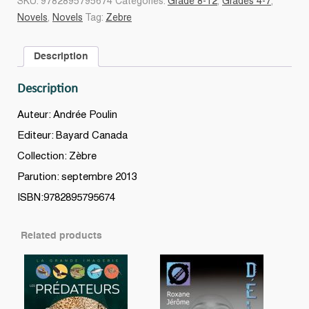
SKU:
9782895795674
Categories:
Grade 8-12
,
Grades 4-7
,
poutine
Novels
,
Novels
Tag:
Zebre
du
monde
Description
quantity
Description
Auteur: Andrée Poulin
Editeur: Bayard Canada
Collection: Zèbre
Parution: septembre 2013
ISBN:9782895795674
Related products