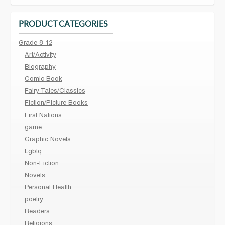
PRODUCT CATEGORIES
Grade 8-12
Art/Activity
Biography
Comic Book
Fairy Tales/Classics
Fiction/Picture Books
First Nations
game
Graphic Novels
Lgbtq
Non-Fiction
Novels
Personal Health
poetry
Readers
Religions