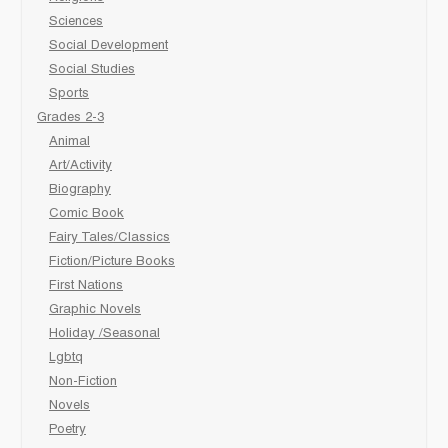
Sciences
Social Development
Social Studies
Sports
Grades 2-3
Animal
Art/Activity
Biography
Comic Book
Fairy Tales/Classics
Fiction/Picture Books
First Nations
Graphic Novels
Holiday /Seasonal
Lgbtq
Non-Fiction
Novels
Poetry