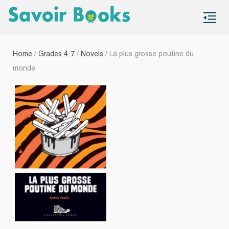
S
co
Home
/
Grades 4-7
/
Novels
/ La plus grosse poutine du
monde