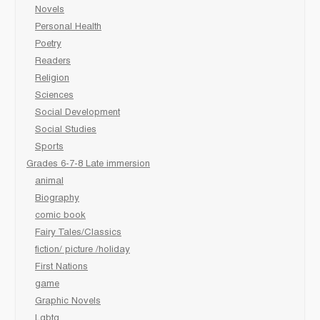
Novels
Personal Health
Poetry
Readers
Religion
Sciences
Social Development
Social Studies
Sports
Grades 6-7-8 Late immersion
animal
Biography
comic book
Fairy Tales/Classics
fiction/ picture /holiday
First Nations
game
Graphic Novels
Lgbtq