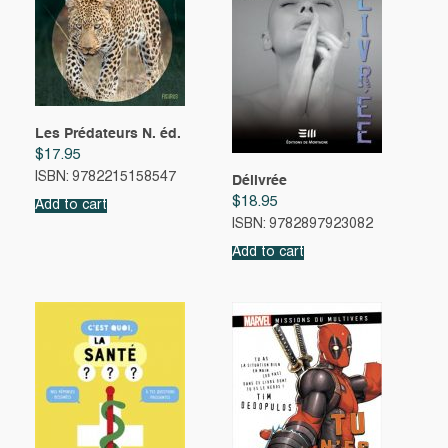
Les Prédateurs N. éd.
$
17.95
ISBN: 9782215158547
Délivrée
$
18.95
Add to cart
ISBN: 9782897923082
Add to cart