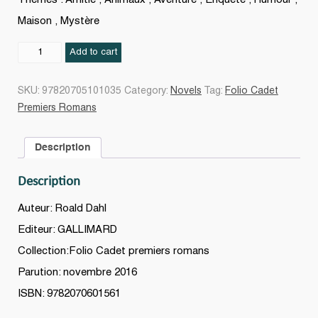
Maison , Mystère
La
Add to cart
girafe,
le
SKU:
97820705101035
Category:
Novels
Tag:
Folio Cadet
pélican
Premiers Romans
et
moi
Description
quantity
Description
Auteur: Roald Dahl
Editeur: GALLIMARD
Collection:Folio Cadet premiers romans
Parution: novembre 2016
ISBN: 9782070601561