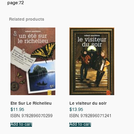
page:72
Related products
Ete Sur Le Richelieu
Le visiteur du soir
$
11.95
$
13.95
ISBN: 9782896070299
ISBN: 9782896071241
Add to cart
Add to cart