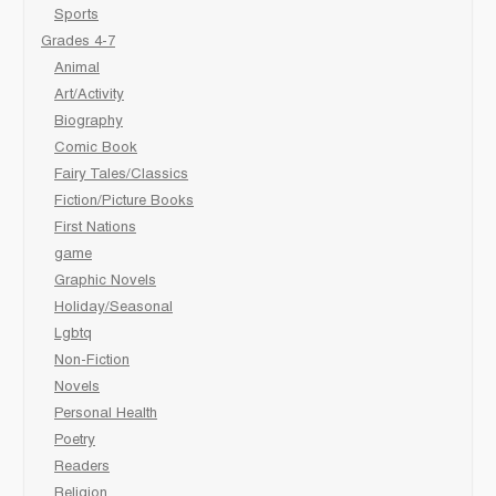
Sports
Grades 4-7
Animal
Art/Activity
Biography
Comic Book
Fairy Tales/Classics
Fiction/Picture Books
First Nations
game
Graphic Novels
Holiday/Seasonal
Lgbtq
Non-Fiction
Novels
Personal Health
Poetry
Readers
Religion