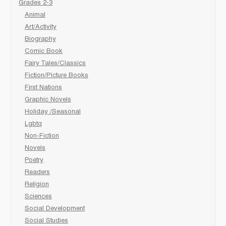
Grades 2-3
Animal
Art/Activity
Biography
Comic Book
Fairy Tales/Classics
Fiction/Picture Books
First Nations
Graphic Novels
Holiday /Seasonal
Lgbtq
Non-Fiction
Novels
Poetry
Readers
Religion
Sciences
Social Development
Social Studies