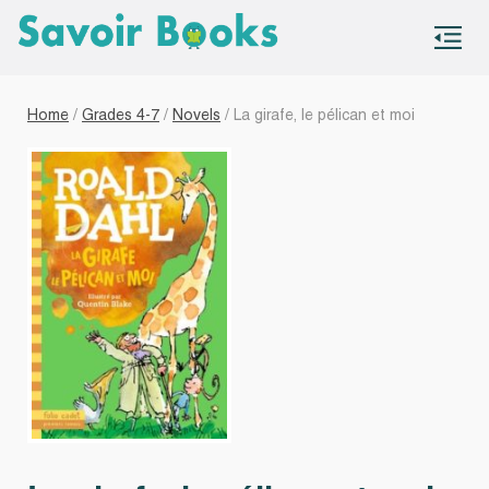
S
co
Home
/
Grades 4-7
/
Novels
/ La girafe, le pélican et moi