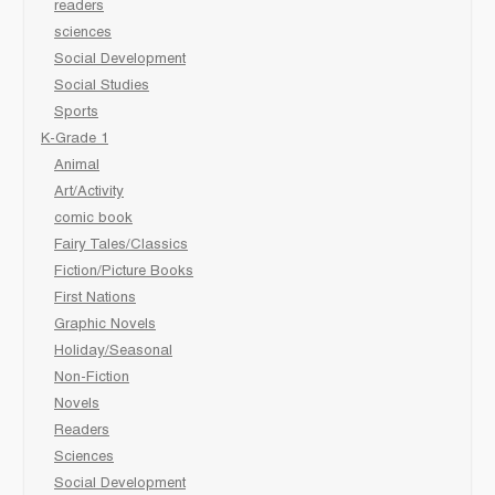
readers
sciences
Social Development
Social Studies
Sports
K-Grade 1
Animal
Art/Activity
comic book
Fairy Tales/Classics
Fiction/Picture Books
First Nations
Graphic Novels
Holiday/Seasonal
Non-Fiction
Novels
Readers
Sciences
Social Development