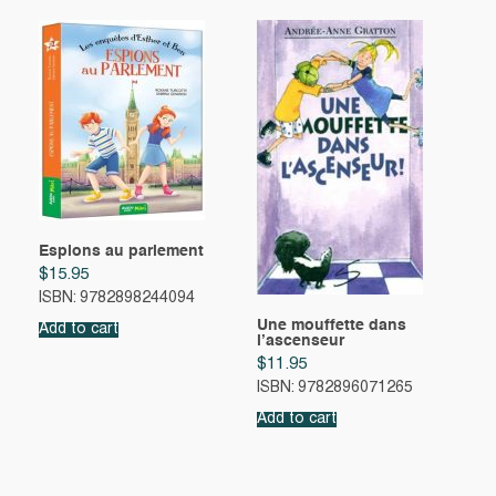
Espions au parlement
$
15.95
ISBN: 9782898244094
Une mouffette dans
Add to cart
l’ascenseur
$
11.95
ISBN: 9782896071265
Add to cart