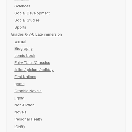
Sciences
Social Development
Social Studies
Sports
Grades 6-7-8 Late immersion
animal
Biography
comic book
Fairy Tales/Classics
fiction/ picture /holiday
First Nations
game
Graphic Novels
Lgbtq
Non-Fiction
Novels
Personal Health
Poetry